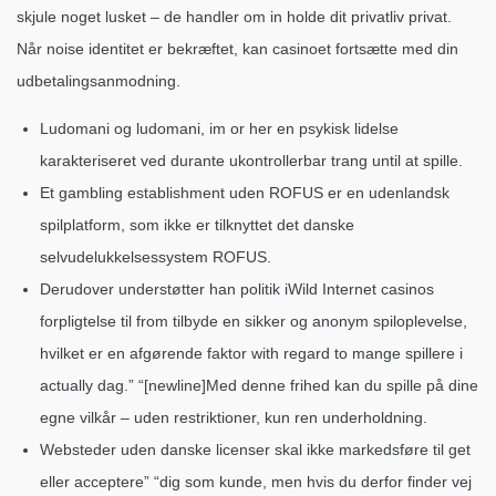
skjule noget lusket – de handler om in holde dit privatliv privat.
Når noise identitet er bekræftet, kan casinoet fortsætte med din
udbetalingsanmodning.
Ludomani og ludomani, im or her en psykisk lidelse
karakteriseret ved durante ukontrollerbar trang until at spille.
Et gambling establishment uden ROFUS er en udenlandsk
spilplatform, som ikke er tilknyttet det danske
selvudelukkelsessystem ROFUS.
Derudover understøtter han politik iWild Internet casinos
forpligtelse til from tilbyde en sikker og anonym spiloplevelse,
hvilket er en afgørende faktor with regard to mange spillere i
actually dag.” “[newline]Med denne frihed kan du spille på dine
egne vilkår – uden restriktioner, kun ren underholdning.
Websteder uden danske licenser skal ikke markedsføre til get
eller acceptere” “dig som kunde, men hvis du derfor finder vej