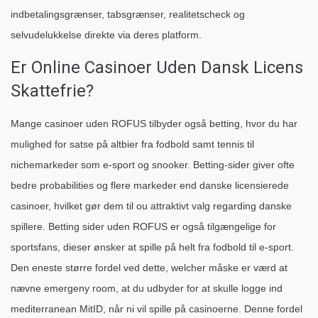
indbetalingsgrænser, tabsgrænser, realitetscheck og
selvudelukkelse direkte via deres platform.
Er Online Casinoer Uden Dansk Licens
Skattefrie?
Mange casinoer uden ROFUS tilbyder også betting, hvor du har
mulighed for satse på altbier fra fodbold samt tennis til
nichemarkeder som e-sport og snooker. Betting-sider giver ofte
bedre probabilities og flere markeder end danske licensierede
casinoer, hvilket gør dem til ou attraktivt valg regarding danske
spillere. Betting sider uden ROFUS er også tilgængelige for
sportsfans, dieser ønsker at spille på helt fra fodbold til e-sport.
Den eneste større fordel ved dette, welcher måske er værd at
nævne emergeny room, at du udbyder for at skulle logge ind
mediterranean MitID, når ni vil spille på casinoerne. Denne fordel