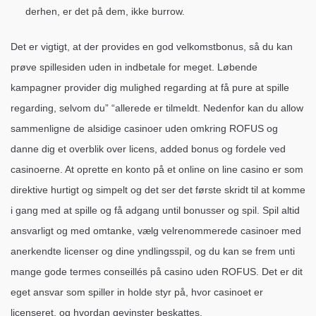
derhen, er det på dem, ikke burrow.
Det er vigtigt, at der provides en god velkomstbonus, så du kan
prøve spillesiden uden in indbetale for meget. Løbende
kampagner provider dig mulighed regarding at få pure at spille
regarding, selvom du” “allerede er tilmeldt. Nedenfor kan du allow
sammenligne de alsidige casinoer uden omkring ROFUS og
danne dig et overblik over licens, added bonus og fordele ved
casinoerne. At oprette en konto på et online on line casino er som
direktive hurtigt og simpelt og det ser det første skridt til at komme
i gang med at spille og få adgang until bonusser og spil. Spil altid
ansvarligt og med omtanke, vælg velrenommerede casinoer med
anerkendte licenser og dine yndlingsspil, og du kan se frem unti
mange gode termes conseillés på casino uden ROFUS. Det er dit
eget ansvar som spiller in holde styr på, hvor casinoet er
licenseret, og hvordan gevinster beskattes.