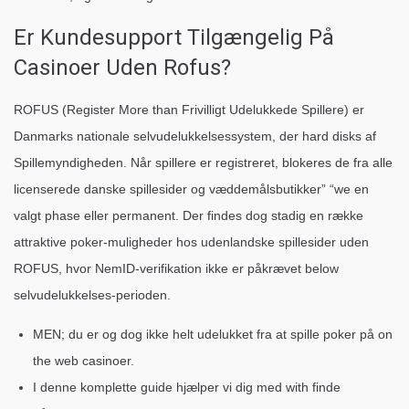
Er Kundesupport Tilgængelig På
Casinoer Uden Rofus?
ROFUS (Register More than Frivilligt Udelukkede Spillere) er
Danmarks nationale selvudelukkelsessystem, der hard disks af
Spillemyndigheden. Når spillere er registreret, blokeres de fra alle
licenserede danske spillesider og væddemålsbutikker” “we en
valgt phase eller permanent. Der findes dog stadig en række
attraktive poker-muligheder hos udenlandske spillesider uden
ROFUS, hvor NemID-verifikation ikke er påkrævet below
selvudelukkelses-perioden.
MEN; du er og dog ikke helt udelukket fra at spille poker på on
the web casinoer.
I denne komplette guide hjælper vi dig med with finde