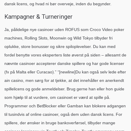
dansk licens, og hvad ni bør overveje, inden du begynder.
Kampagner & Turneringer
Ja, pålidelige nye casinoer uden ROFUS som Croco Video poker
machines, Rolling Slots, Moonwin og Wild Tokyo tilbyder fri
oplukke, store bonusser og sikre spiloplevelser. Du kan med
fordel benytte vores eksperters liste øverst på siden – allesamt de
nævnte casinoer accepterer danske spillere og har gode licenser
(fx på Malta eller Curacao).” “[newline]Du kan også selv lede efter
ain casino, men sørg for at tjekke, at det innehåller en anerkendt
spillelicens og gode anmeldelser. Brug gerne han eller hon guide
som hjælp til at vurdere, om casinoet er værd at spille på.
Programmer och BetBlocker eller Gamban kan blokere adgangen
til tusindvis af online casinoer, også dem uden dansk licens. For
spillere, der ønsker in bruge bankoverførsel, tilbyder mange