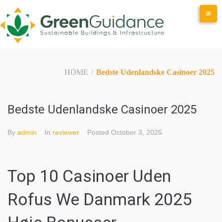
Skip
to
content
HOME
Bedste Udenlandske Casinoer 2025
/
Bedste Udenlandske Casinoer 2025
By
admin
In
reviewer
Posted
October 3, 2025
Top 10 Casinoer Uden
Rofus We Danmark 2025