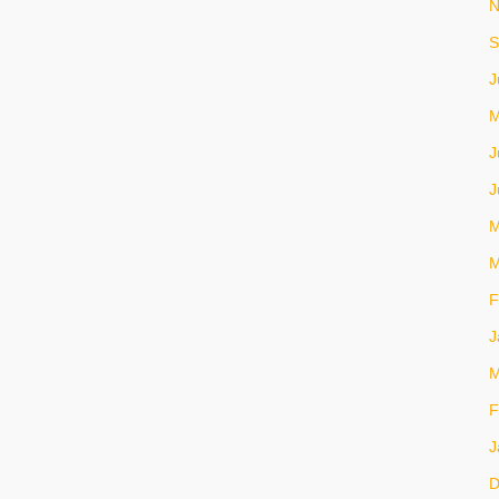
N
S
J
M
J
J
M
M
F
J
M
F
J
D