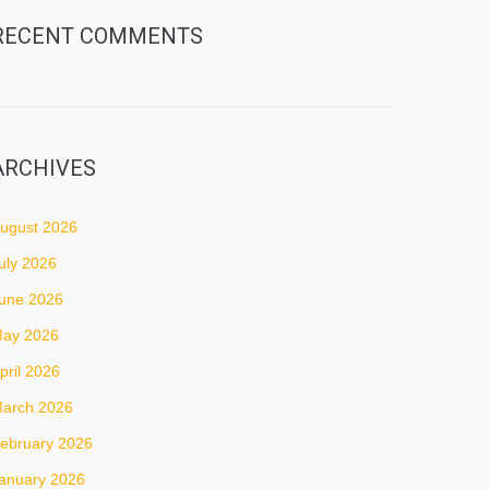
RECENT COMMENTS
ARCHIVES
ugust 2026
uly 2026
une 2026
ay 2026
pril 2026
arch 2026
ebruary 2026
anuary 2026