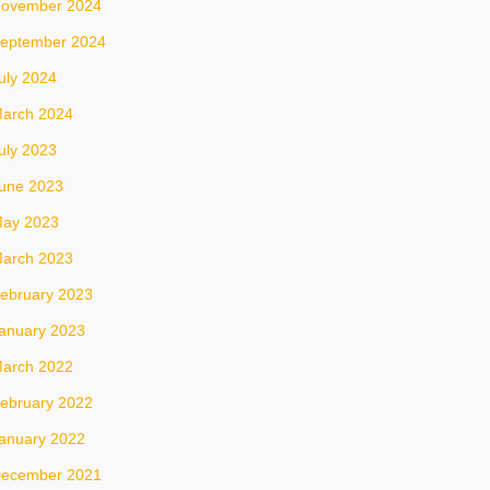
ovember 2024
eptember 2024
uly 2024
arch 2024
uly 2023
une 2023
ay 2023
arch 2023
ebruary 2023
anuary 2023
arch 2022
ebruary 2022
anuary 2022
ecember 2021