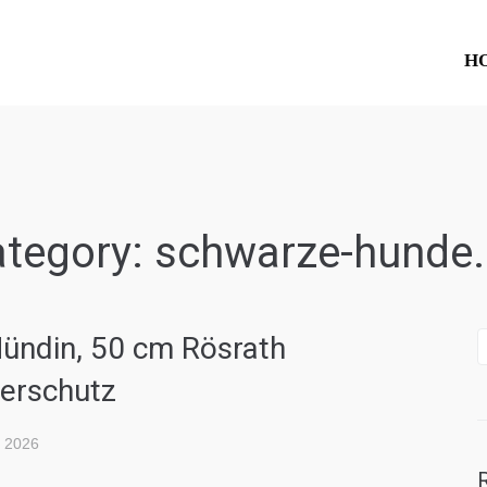
H
tegory:
schwarze-hunde
ündin, 50 cm Rösrath
S
f
ierschutz
, 2026