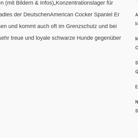
mit Bildern & Infos)„Konzentrationslager für
adies der DeutschenAmerican Cocker Spaniel Er
A
l
ssen und kommt auch oft im Grenzschutz und bei
 sehr treue und loyale schwarze Hunde gegenüber
M
C
S
G
E
N
S