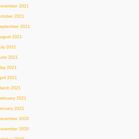
ovember 2021
ctober 2021
eptember 2021
ugust 2021
uly 2021
une 2021
ay 2021
pril 2021
arch 2021
ebruary 2021
anuary 2021
ecember 2020
ovember 2020