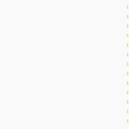
1
1
1
1
1
1
1
1
1
1
1
1
1