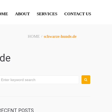
OME
ABOUT
SERVICES
CONTACT US
HOME
schwarze-hunde.de
/
.de
earch
or:
RECENT POSTS