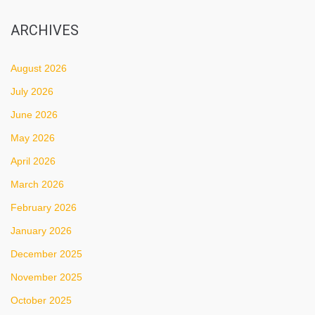
ARCHIVES
August 2026
July 2026
June 2026
May 2026
April 2026
March 2026
February 2026
January 2026
December 2025
November 2025
October 2025