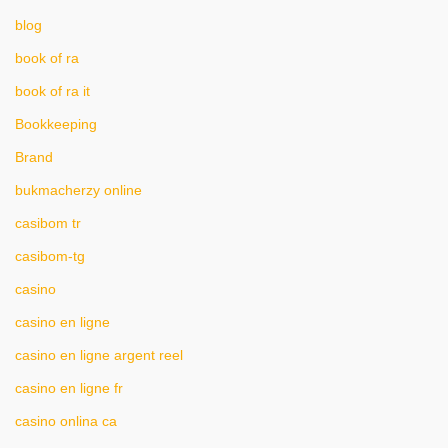
blog
book of ra
book of ra it
Bookkeeping
Brand
bukmacherzy online
casibom tr
casibom-tg
casino
casino en ligne
casino en ligne argent reel
casino en ligne fr
casino onlina ca