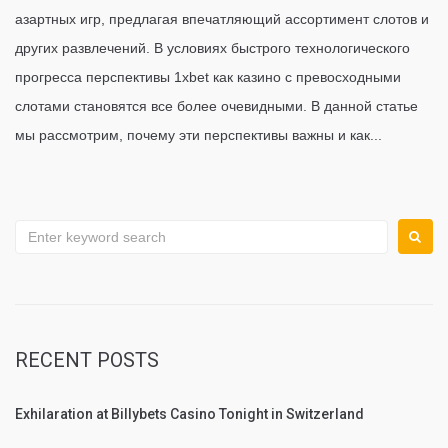
азартных игр, предлагая впечатляющий ассортимент слотов и
других развлечений. В условиях быстрого технологического
прогресса перспективы 1xbet как казино с превосходными
слотами становятся все более очевидными. В данной статье
мы рассмотрим, почему эти перспективы важны и как...
Search
for:
RECENT POSTS
Exhilaration at Billybets Casino Tonight in Switzerland