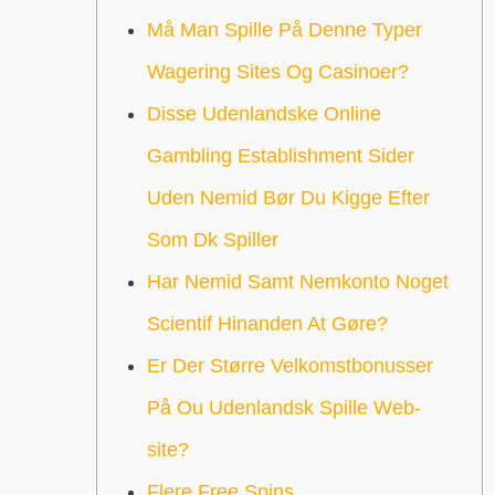
Må Man Spille På Denne Typer
Wagering Sites Og Casinoer?
Disse Udenlandske Online
Gambling Establishment Sider
Uden Nemid Bør Du Kigge Efter
Som Dk Spiller
Har Nemid Samt Nemkonto Noget
Scientif Hinanden At Gøre?
Er Der Større Velkomstbonusser
På Ou Udenlandsk Spille Web-
site?
Flere Free Spins