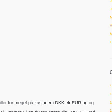
J
J
M
A
M
F
!
1
iller for meget på kasinoer i DKK elr EUR og og
1
1