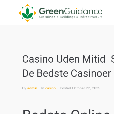
Skip
to
content
Casino Uden Mitid ️
De Bedste Casinoer
By
admin
In
casino
Posted
October 22, 2025