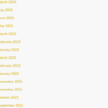
arch 2024
uly 2023
une 2023
ay 2023
arch 2023
ebruary 2023
anuary 2023
arch 2022
ebruary 2022
anuary 2022
ecember 2021
ovember 2021
ctober 2021
eptember 2021