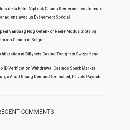
ois de la Fête : VipLuck Casino Remercie ses Joueurs
anadiens avec un Évènement Spécial
peel Vandaag Nog Oefen- of Reële Modus Slots bij
lorion Casino in België
xhilaration at Billybets Casino Tonight in Switzerland
o ID Verification Withdrawal Casinos Spark Market
urge Amid Rising Demand for Instant, Private Payouts
RECENT COMMENTS