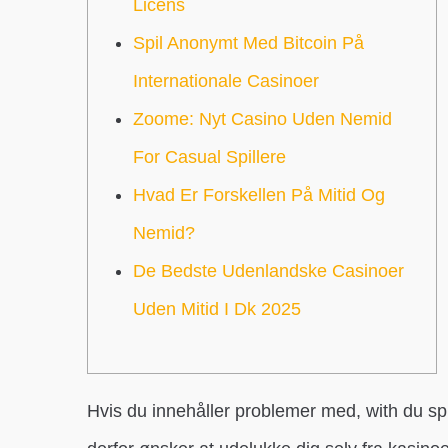
Licens
Spil Anonymt Med Bitcoin På
Internationale Casinoer
Zoome: Nyt Casino Uden Nemid
For Casual Spillere
Hvad Er Forskellen På Mitid Og
Nemid?
De Bedste Udenlandske Casinoer
Uden Mitid I Dk 2025
Hvis du innehåller problemer med, with du sp