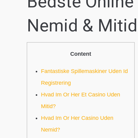
Bedste Online
Nemid & Mitid
Content
Fantastiske Spillemaskiner Uden Id
Registrering
Hvad Im Or Her Et Casino Uden
Mitid?
Hvad Im Or Her Casino Uden
Nemid?