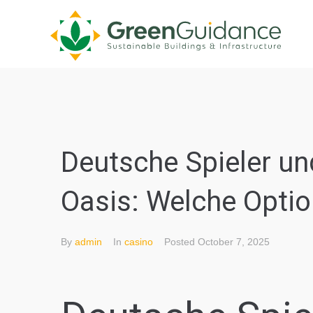
Skip
to
content
Deutsche Spieler u
Oasis: Welche Optio
By
admin
In
casino
Posted
October 7, 2025