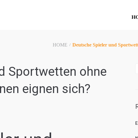
H
HOME
Deutsche Spieler und Sportwet
/
nd Sportwetten ohne
S
f
nen eignen sich?
E