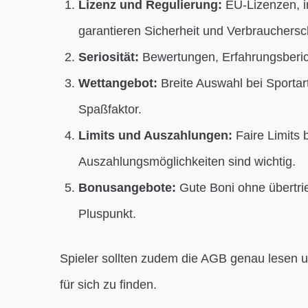
Lizenz und Regulierung:
EU-Lizenzen, i
garantieren Sicherheit und Verbrauchersc
Seriosität:
Bewertungen, Erfahrungsberic
Wettangebot:
Breite Auswahl bei Sporta
Spaßfaktor.
Limits und Auszahlungen:
Faire Limits 
Auszahlungsmöglichkeiten sind wichtig.
Bonusangebote:
Gute Boni ohne übertri
Pluspunkt.
Spieler sollten zudem die AGB genau lesen 
für sich zu finden.