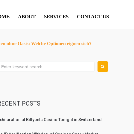
OME
ABOUT
SERVICES
CONTACT US
ten ohne Oasis: Welche Optionen eignen sich?
earch
or:
RECENT POSTS
xhilaration at Billybets Casino Tonight in Switzerland