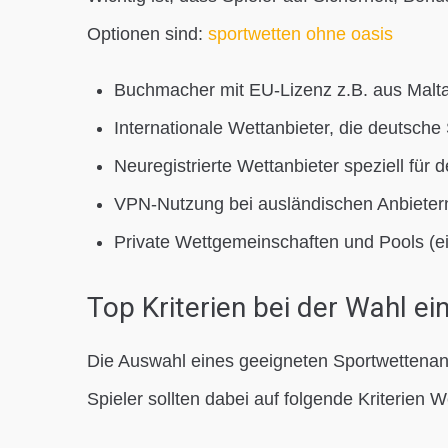
Optionen sind:
sportwetten ohne oasis
Buchmacher mit EU-Lizenz z.B. aus Malta
Internationale Wettanbieter, die deutsche
Neuregistrierte Wettanbieter speziell für
VPN-Nutzung bei ausländischen Anbietern 
Private Wettgemeinschaften und Pools (ei
Top Kriterien bei der Wahl e
Die Auswahl eines geeigneten Sportwettenanb
Spieler sollten dabei auf folgende Kriterien W