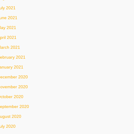
uly 2021
une 2021
ay 2021
pril 2021
arch 2021
ebruary 2021
anuary 2021
ecember 2020
ovember 2020
ctober 2020
eptember 2020
ugust 2020
uly 2020