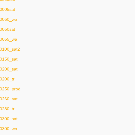
0005sat
0060_wa
0060sat
0065_wa
0100_sat2
0150_sat
0200_sat
0200_tr
0250_prod
0260_sat
0280_tr
0300_sat
0300_wa