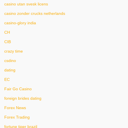
casino utan svesk licens
casino zonder crucks netherlands
casino-glory india
CH
CIB
crazy time
csdino
dating
EC
Fair Go Casino
foreign brides dating
Forex News
Forex Trading
fortune tiger brazil