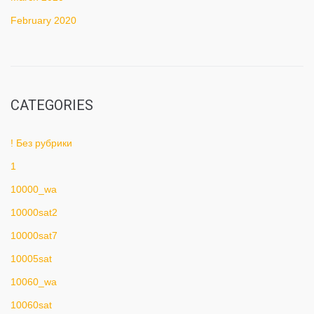
February 2020
CATEGORIES
! Без рубрики
1
10000_wa
10000sat2
10000sat7
10005sat
10060_wa
10060sat