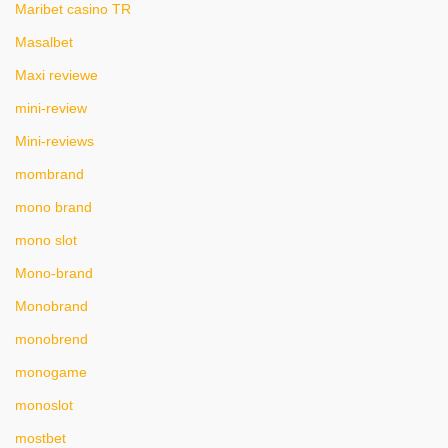
Maribet casino TR
Masalbet
Maxi reviewe
mini-review
Mini-reviews
mombrand
mono brand
mono slot
Mono-brand
Monobrand
monobrend
monogame
monoslot
mostbet