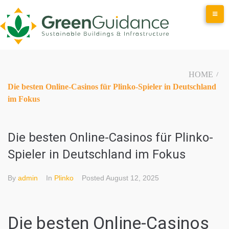
Skip
to
content
HOME
/
Die besten Online-Casinos für Plinko-Spieler in Deutschland
im Fokus
Die besten Online-Casinos für Plinko-
Spieler in Deutschland im Fokus
By
admin
In
Plinko
Posted
August 12, 2025
Die besten Online-Casinos