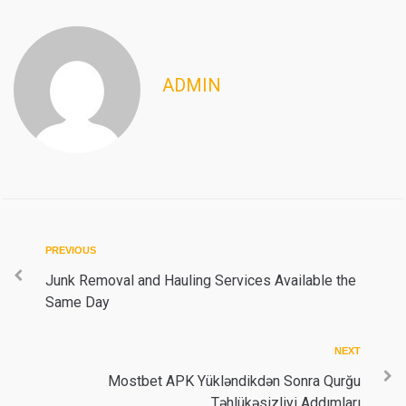
ADMIN
Post
Previous
PREVIOUS
navigation
Junk Removal and Hauling Services Available the
Same Day
Next
NEXT
Mostbet APK Yükləndikdən Sonra Qurğu
Təhlükəsizliyi Addımları