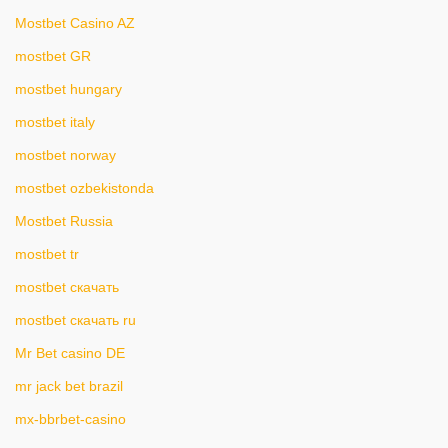
Mostbet Casino AZ
mostbet GR
mostbet hungary
mostbet italy
mostbet norway
mostbet ozbekistonda
Mostbet Russia
mostbet tr
mostbet скачать
mostbet скачать ru
Mr Bet casino DE
mr jack bet brazil
mx-bbrbet-casino