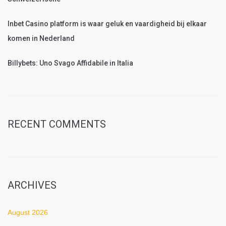
Inbet Casino platform is waar geluk en vaardigheid bij elkaar
komen in Nederland
Billybets: Uno Svago Affidabile in Italia
RECENT COMMENTS
ARCHIVES
August 2026