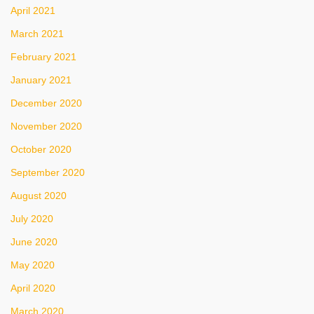
April 2021
March 2021
February 2021
January 2021
December 2020
November 2020
October 2020
September 2020
August 2020
July 2020
June 2020
May 2020
April 2020
March 2020