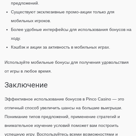
предложений.
Существуют эксклюзивные промо-акции только для
мобильных игроков.
Более удобные интерфейсы для использования бонусов на
ходу.
Кэшбэк и акции за активность в мобильных играх.
Используйте мобильные бонусы для получения удовольствия
от игры в любое время.
Заключение
Эффективное использование бонусов в Pinco Casino — это
отличный способ увеличить шансы на большие выигрыши.
Понимание типов предложений, применение стратегий и
внимательное изучение условий поможет вам построить
успешную игру. Воспользуйтесь всеми возможностями и