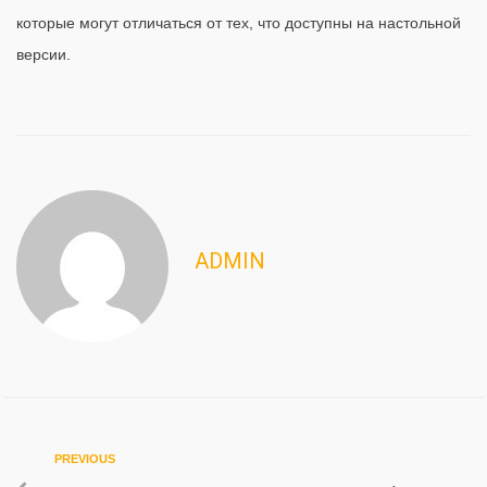
которые могут отличаться от тех, что доступны на настольной
версии.
ADMIN
Post
Previous
PREVIOUS