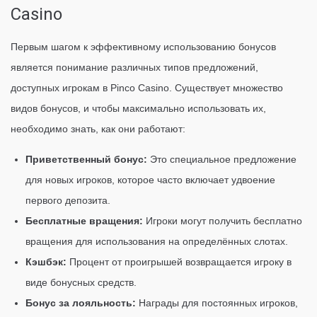
Casino
Первым шагом к эффективному использованию бонусов
является понимание различных типов предложений,
доступных игрокам в Pinco Casino. Существует множество
видов бонусов, и чтобы максимально использовать их,
необходимо знать, как они работают:
Приветственный бонус:
Это специальное предложение
для новых игроков, которое часто включает удвоение
первого депозита.
Бесплатные вращения:
Игроки могут получить бесплатно
вращения для использования на определённых слотах.
Кэшбэк:
Процент от проигрышей возвращается игроку в
виде бонусных средств.
Бонус за лояльность:
Награды для постоянных игроков,