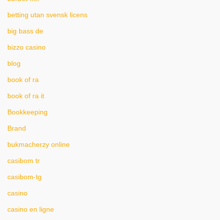
betting utan svensk licens
big bass de
bizzo casino
blog
book of ra
book of ra it
Bookkeeping
Brand
bukmacherzy online
casibom tr
casibom-tg
casino
casino en ligne