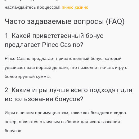
наслаждайтесь процессом!
пинко казино
Часто задаваемые вопросы (FAQ)
1. Какой приветственный бонус
предлагает Pinco Casino?
Pinco Casino предлагает приветственный бонус, который
удваивает ваш первый депозит, что позволяет начать игру с
более крупной суммы.
2. Какие игры лучше всего подходят для
использования бонусов?
Игры с низким преимуществом, такие как блэкджек и видео-
покер, являются отличным выбором для использования
бонусов.