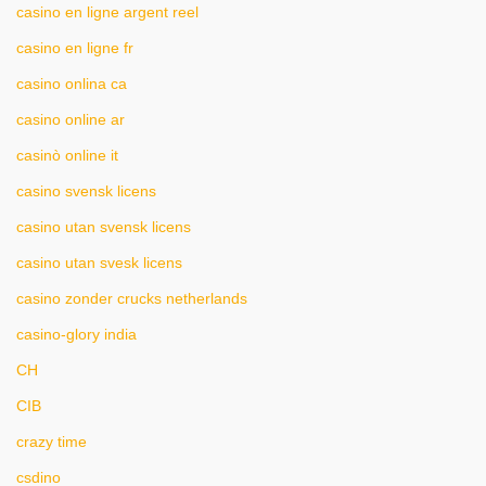
casino en ligne argent reel
casino en ligne fr
casino onlina ca
casino online ar
casinò online it
casino svensk licens
casino utan svensk licens
casino utan svesk licens
casino zonder crucks netherlands
casino-glory india
CH
CIB
crazy time
csdino