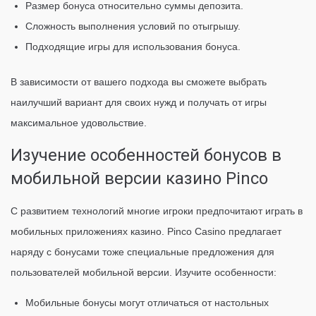
Размер бонуса относительно суммы депозита.
Сложность выполнения условий по отыгрышу.
Подходящие игры для использования бонуса.
В зависимости от вашего подхода вы сможете выбрать
наилучший вариант для своих нужд и получать от игры
максимальное удовольствие.
Изучение особенностей бонусов в
мобильной версии казино Pinco
С развитием технологий многие игроки предпочитают играть в
мобильных приложениях казино. Pinco Casino предлагает
наряду с бонусами тоже специальные предложения для
пользователей мобильной версии. Изучите особенности:
Мобильные бонусы могут отличаться от настольных