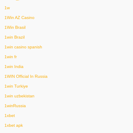
1w
1Win AZ Casino
1Win Brasil
1win Brazil
1win casino spanish
1win fr
1win India
1WIN Official In Russia
1win Turkiye
1win uzbekistan
1winRussia
1xbet
1xbet apk