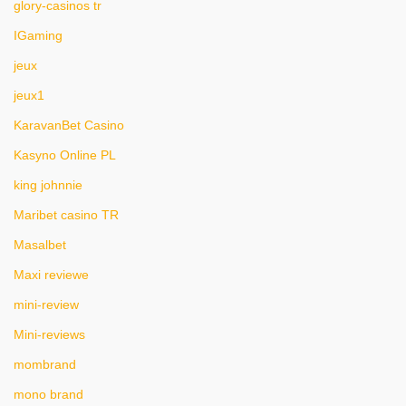
glory-casinos tr
IGaming
jeux
jeux1
KaravanBet Casino
Kasyno Online PL
king johnnie
Maribet casino TR
Masalbet
Maxi reviewe
mini-review
Mini-reviews
mombrand
mono brand