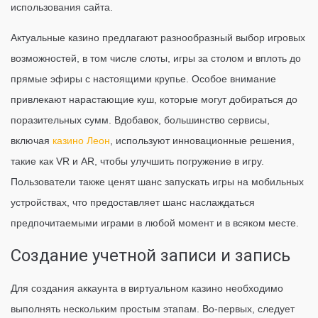
использования сайта.
Актуальные казино предлагают разнообразный выбор игровых
возможностей, в том числе слоты, игры за столом и вплоть до
прямые эфиры с настоящими крупье. Особое внимание
привлекают нарастающие куш, которые могут добираться до
поразительных сумм. Вдобавок, большинство сервисы,
включая
казино Леон
, используют инновационные решения,
такие как VR и AR, чтобы улучшить погружение в игру.
Пользователи также ценят шанс запускать игры на мобильных
устройствах, что предоставляет шанс наслаждаться
предпочитаемыми играми в любой момент и в всяком месте.
Создание учетной записи и запись
Для создания аккаунта в виртуальном казино необходимо
выполнять нескольким простым этапам. Во-первых, следует