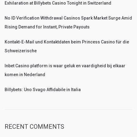
Exhilaration at Billybets Casino Tonight in Switzerland
No ID Verification Withdrawal Casinos Spark Market Surge Amid
Rising Demand for Instant, Private Payouts
Kontakt-E-Mail und Kontaktdaten beim Princess Casino für die
Schweizerische
Inbet Casino platform is waar geluk en vaardigheid bij elkaar
komen in Nederland
Billybets: Uno Svago Affidabile in Italia
RECENT COMMENTS