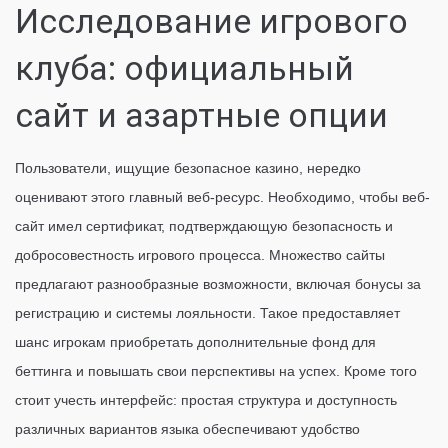
Исследование игрового
клуба: официальный
сайт и азартные опции
Пользователи, ищущие безопасное казино, нередко
оценивают этого главный веб-ресурс. Необходимо, чтобы веб-
сайт имел сертификат, подтверждающую безопасность и
добросовестность игрового процесса. Множество сайты
предлагают разнообразные возможности, включая бонусы за
регистрацию и системы лояльности. Такое предоставляет
шанс игрокам приобретать дополнительные фонд для
беттинга и повышать свои перспективы на успех. Кроме того
стоит учесть интерфейс: простая структура и доступность
различных вариантов языка обеспечивают удобство