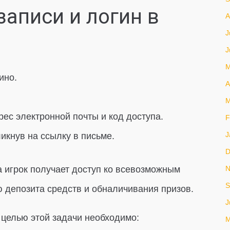
записи и логин в
A
J
J
M
ино.
A
M
рес электронной почты и код доступа.
F
J
ликнув на ссылку в письме.
D
 игрок получает доступ ко всевозможным
N
S
депозита средств и обналичивания призов.
J
С целью этой задачи необходимо:
M