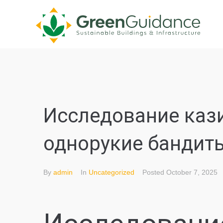
Skip
to
content
Исследование кази
однорукие бандит
By
admin
In
Uncategorized
Posted
October 7, 2025