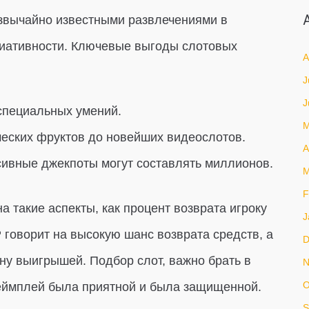
звычайно известными развлечениями в
ариативности. Ключевые выгоды слотовых
A
J
J
специальных умений.
M
ческих фруктов до новейших видеослотов.
A
сивные джекпоты могут составлять миллионов.
M
F
 такие аспекты, как процент возврата игроку
J
 говорит на высокую шанс возврата средств, а
D
ину выигрышей. Подбор слот, важно брать в
N
O
геймплей была приятной и была защищенной.
S