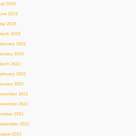
uly 2023
une 2023
ay 2023
arch 2023
ebruary 2023
anuary 2023
arch 2022
ebruary 2022
anuary 2022
ecember 2021
ovember 2021
ctober 2021
eptember 2021
ugust 2021