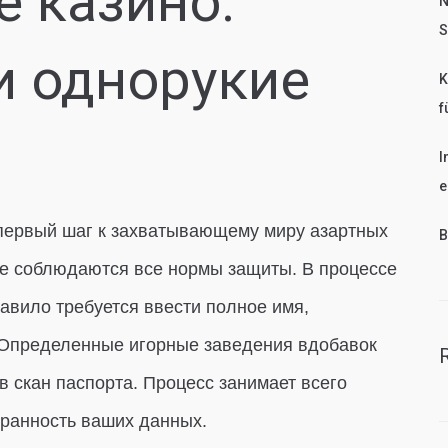
 казино:
N
S
и однорукие
K
f
I
e
 первый шаг к захватывающему миру азартных
B
де соблюдаются все нормы защиты. В процессе
авило требуется ввести полное имя,
 Определенные игорные заведения вдобавок
в скан паспорта. Процесс занимает всего
хранность ваших данных.