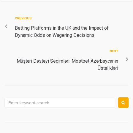
Post
Previous
PREVIOUS
navigation
Betting Platforms in the UK and the Impact of
Dynamic Odds on Wagering Decisions
Next
NEXT
Müştəri Dəstəyi Seçimləri: Mostbet Azərbaycanın
Üstəlikləri
Search
for: