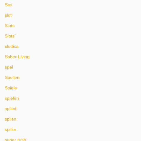
Sex
slot
Slots
Slots`
slottica
Sober Living
spel
Spellen
Spiele
spielen
spiled
spilen
spiller
sugar rush