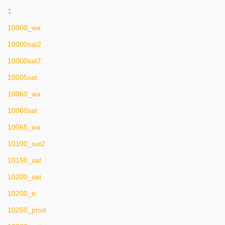
1
10000_wa
10000sat2
10000sat7
10005sat
10060_wa
10060sat
10065_wa
10100_sat2
10150_sat
10200_sat
10200_tr
10250_prod