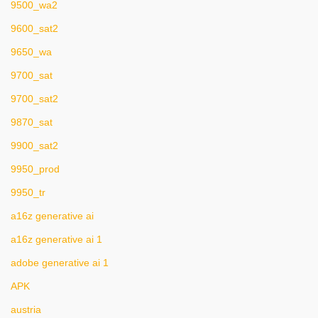
9500_wa2
9600_sat2
9650_wa
9700_sat
9700_sat2
9870_sat
9900_sat2
9950_prod
9950_tr
a16z generative ai
a16z generative ai 1
adobe generative ai 1
APK
austria