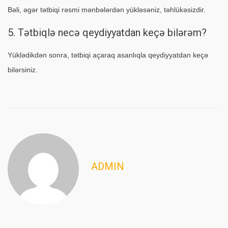
Bəli, əgər tətbiqi rəsmi mənbələrdən yükləsəniz, təhlükəsizdir.
5. Tətbiqlə necə qeydiyyatdan keçə bilərəm?
Yüklədikdən sonra, tətbiqi açaraq asanlıqla qeydiyyatdan keçə
bilərsiniz.
ADMIN