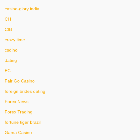
casino-glory india
CH
CIB
crazy time
csdino
dating
EC
Fair Go Casino
foreign brides dating
Forex News
Forex Trading
fortune tiger brazil
Gama Casino