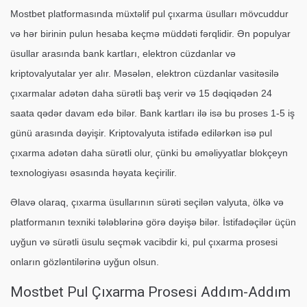
Mostbet platformasında müxtəlif pul çıxarma üsulları mövcuddur
və hər birinin pulun hesaba keçmə müddəti fərqlidir. Ən populyar
üsullar arasında bank kartları, elektron cüzdanlar və
kriptovalyutalar yer alır. Məsələn, elektron cüzdanlar vasitəsilə
çıxarmalar adətən daha sürətli baş verir və 15 dəqiqədən 24
saata qədər davam edə bilər. Bank kartları ilə isə bu proses 1-5 iş
günü arasında dəyişir. Kriptovalyuta istifadə edilərkən isə pul
çıxarma adətən daha sürətli olur, çünki bu əməliyyatlar blokçeyn
texnologiyası əsasında həyata keçirilir.
Əlavə olaraq, çıxarma üsullarının sürəti seçilən valyuta, ölkə və
platformanın texniki tələblərinə görə dəyişə bilər. İstifadəçilər üçün
uyğun və sürətli üsulu seçmək vacibdir ki, pul çıxarma prosesi
onların gözləntilərinə uyğun olsun.
Mostbet Pul Çıxarma Prosesi Addım-Addım