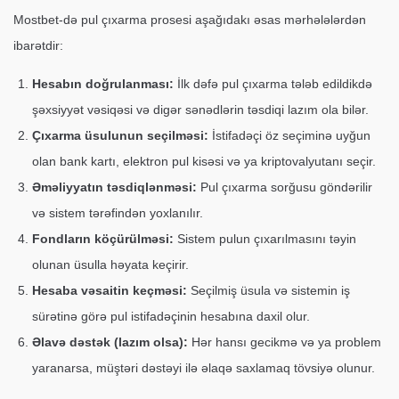
Mostbet-də pul çıxarma prosesi aşağıdakı əsas mərhələlərdən
ibarətdir:
Hesabın doğrulanması:
İlk dəfə pul çıxarma tələb edildikdə
şəxsiyyət vəsiqəsi və digər sənədlərin təsdiqi lazım ola bilər.
Çıxarma üsulunun seçilməsi:
İstifadəçi öz seçiminə uyğun
olan bank kartı, elektron pul kisəsi və ya kriptovalyutanı seçir.
Əməliyyatın təsdiqlənməsi:
Pul çıxarma sorğusu göndərilir
və sistem tərəfindən yoxlanılır.
Fondların köçürülməsi:
Sistem pulun çıxarılmasını təyin
olunan üsulla həyata keçirir.
Hesaba vəsaitin keçməsi:
Seçilmiş üsula və sistemin iş
sürətinə görə pul istifadəçinin hesabına daxil olur.
Əlavə dəstək (lazım olsa):
Hər hansı gecikmə və ya problem
yaranarsa, müştəri dəstəyi ilə əlaqə saxlamaq tövsiyə olunur.