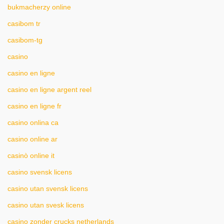
bukmacherzy online
casibom tr
casibom-tg
casino
casino en ligne
casino en ligne argent reel
casino en ligne fr
casino onlina ca
casino online ar
casinò online it
casino svensk licens
casino utan svensk licens
casino utan svesk licens
casino zonder crucks netherlands