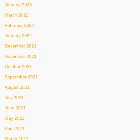
January 2023
March 2022
February 2022
January 2022
December 2021
November 2021
October 2021
September 2021
August 2021
July 2021
June 2021
May 2021
April 2021
March 2021