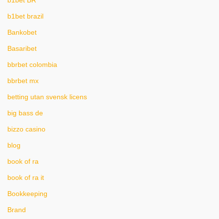
b1bet BR
b1bet brazil
Bankobet
Basaribet
bbrbet colombia
bbrbet mx
betting utan svensk licens
big bass de
bizzo casino
blog
book of ra
book of ra it
Bookkeeping
Brand