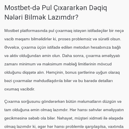
Mostbet-də Pul Çıxararkən Dəqiq
Nələri Bilmək Lazımdır?
Mostbet platformasında pul çıxarmaq istəyən istifadəçilər bir neçə
vacib məqamı bilməlidirlər ki, proses problemsiz və sürətli olsun.
Əvvəlcə, çıxarma üçün istifadə edilən metodun hesabınıza bağlı
və aktiv olduğundan əmin olun. Daha sonra, çıxarma əməliyyatı
zamanı minimum və maksimum məbləğ limitlərinin mövcud
olduğunu diqqətə alın. Həmçinin, bonus şərtlərinə uyğun olaraq
bəzi çıxarmalar məhdudlaşdırıla bilər və bu barədə detalları
oxumaq vacibdir.
Çıxarma sorğusunu göndərərkən bütün məlumatların düzgün və
tam olduğuna əmin olmaq lazımdır. Hər hansı səhvlər əməliyyatın
gecikməsinə səbəb ola bilər. Nəhayət, müştəri xidməti ilə əlaqədə
olmaq lazımdır ki, əgər hər hansı problemlə qarşılaşılsa, vaxtında