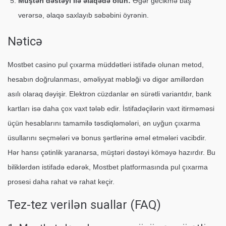
Müştəri dəstəyi ilə əlaqədə olun:
Əgər gecikmə baş
verərsə, əlaqə saxlayıb səbəbini öyrənin.
Nəticə
Mostbet casino pul çıxarma müddətləri istifadə olunan metod,
hesabın doğrulanması, əməliyyat məbləği və digər amillərdən
asılı olaraq dəyişir. Elektron cüzdanlar ən sürətli variantdır, bank
kartları isə daha çox vaxt tələb edir. İstifadəçilərin vaxt itirməməsi
üçün hesablarını tamamilə təsdiqləmələri, ən uyğun çıxarma
üsullarını seçmələri və bonus şərtlərinə əməl etmələri vacibdir.
Hər hansı çətinlik yaranarsa, müştəri dəstəyi köməyə hazırdır. Bu
biliklərdən istifadə edərək, Mostbet platformasında pul çıxarma
prosesi daha rahat və rahat keçir.
Tez-tez verilən suallar (FAQ)