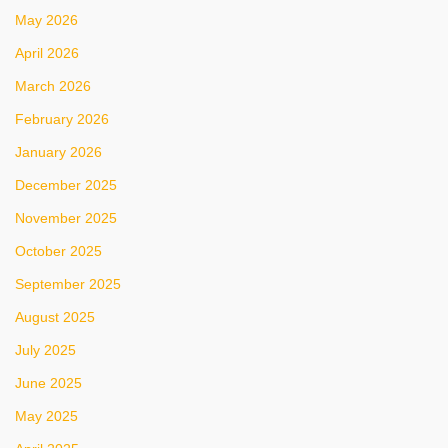
May 2026
April 2026
March 2026
February 2026
January 2026
December 2025
November 2025
October 2025
September 2025
August 2025
July 2025
June 2025
May 2025