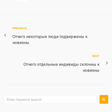
Post
Previous
PREVIOUS
navigation
Отчего некоторые люди подвержены к
новизны
Next
NEXT
Отчего отдельные индивиды склонны к
новизны
Search
for: