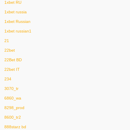
1xbet RU
1xbet russia
1xbet Russian
1xbet russian1
21
22bet
22Bet BD
22bet IT
234
3070_tr
6860_wa
8298_prod
8600_tr2
888starz bd