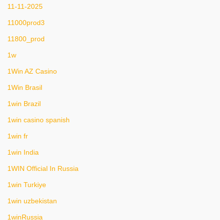
11-11-2025
11000prod3
11800_prod
1w
1Win AZ Casino
1Win Brasil
1win Brazil
1win casino spanish
1win fr
1win India
1WIN Official In Russia
1win Turkiye
1win uzbekistan
1winRussia