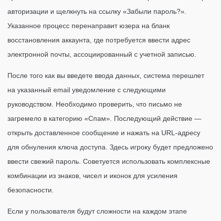
авторизации и щелкнуть на ссылку «Забыли пароль?».
Указанное процесс перенаправит юзера на бланк
восстановления аккаунта, где потребуется ввести адрес
электронной почты, ассоциированный с учетной записью.
После того как вы введете ввода данных, система перешлет
на указанный email уведомление с следующими
руководством. Необходимо проверить, что письмо не
загремело в категорию «Спам». Последующий действие —
открыть доставленное сообщение и нажать на URL-адресу
для обнуления ключа доступа. Здесь игроку будет предложено
ввести свежий пароль. Советуется использовать комплексные
комбинации из знаков, чисел и иконок для усиления
безопасности.
Если у пользователя будут сложности на каждом этапе