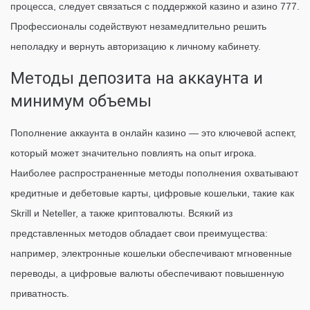
процесса, следует связаться с поддержкой казино и азино 777.
Профессионалы содействуют незамедлительно решить
неполадку и вернуть авторизацию к личному кабинету.
Методы депозита на аккаунта и
минимум объемы
Пополнение аккаунта в онлайн казино — это ключевой аспект,
который может значительно повлиять на опыт игрока.
Наиболее распространенные методы пополнения охватывают
кредитные и дебетовые карты, цифровые кошельки, такие как
Skrill и Neteller, а также криптовалюты. Всякий из
представленных методов обладает свои преимущества:
например, электронные кошельки обеспечивают мгновенные
переводы, а цифровые валюты обеспечивают повышенную
приватность.