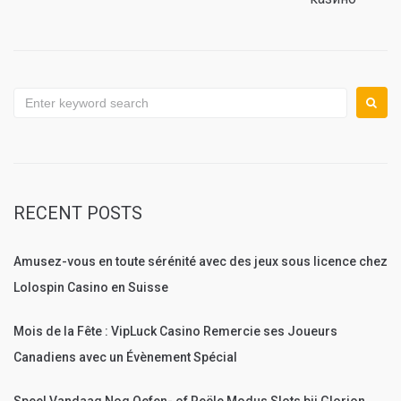
Search
for:
RECENT POSTS
Amusez-vous en toute sérénité avec des jeux sous licence chez
Lolospin Casino en Suisse
Mois de la Fête : VipLuck Casino Remercie ses Joueurs
Canadiens avec un Évènement Spécial