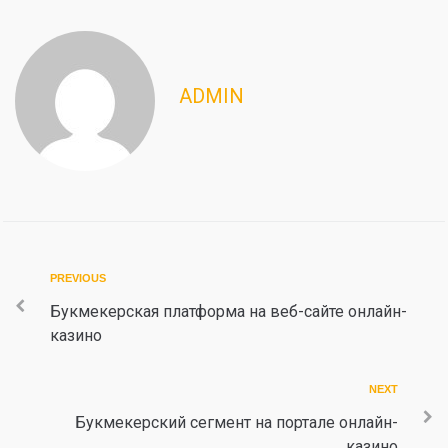
ADMIN
Post
Previous
PREVIOUS
navigation
Букмекерская платформа на веб-сайте онлайн-
казино
Next
NEXT
Букмекерский сегмент на портале онлайн-
казино