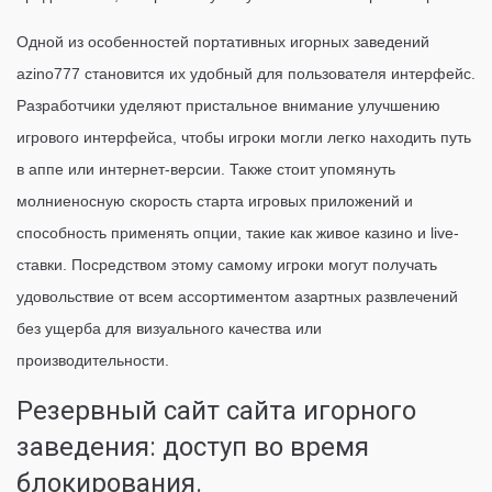
Одной из особенностей портативных игорных заведений
azino777 становится их удобный для пользователя интерфейс.
Разработчики уделяют пристальное внимание улучшению
игрового интерфейса, чтобы игроки могли легко находить путь
в аппе или интернет-версии. Также стоит упомянуть
молниеносную скорость старта игровых приложений и
способность применять опции, такие как живое казино и live-
ставки. Посредством этому самому игроки могут получать
удовольствие от всем ассортиментом азартных развлечений
без ущерба для визуального качества или
производительности.
Резервный сайт сайта игорного
заведения: доступ во время
блокирования.