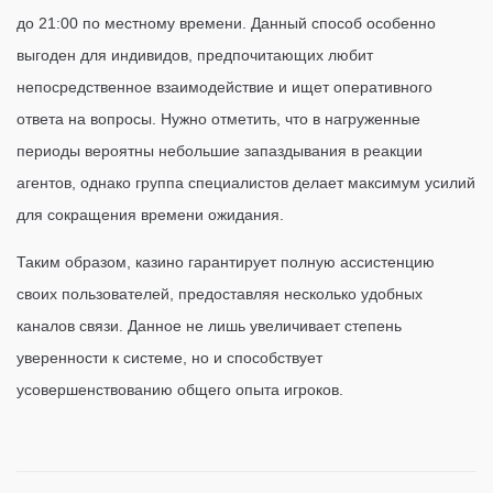
до 21:00 по местному времени. Данный способ особенно
выгоден для индивидов, предпочитающих любит
непосредственное взаимодействие и ищет оперативного
ответа на вопросы. Нужно отметить, что в нагруженные
периоды вероятны небольшие запаздывания в реакции
агентов, однако группа специалистов делает максимум усилий
для сокращения времени ожидания.
Таким образом, казино гарантирует полную ассистенцию
своих пользователей, предоставляя несколько удобных
каналов связи. Данное не лишь увеличивает степень
уверенности к системе, но и способствует
усовершенствованию общего опыта игроков.