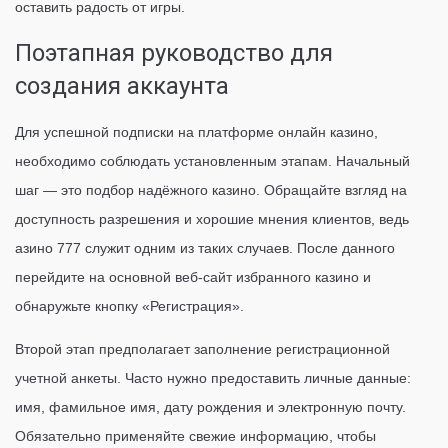
оставить радость от игры.
Поэтапная руководство для
создания аккаунта
Для успешной подписки на платформе онлайн казино,
необходимо соблюдать установленным этапам. Начальный
шаг — это подбор надёжного казино. Обращайте взгляд на
доступность разрешения и хорошие мнения клиентов, ведь
азино 777 служит одним из таких случаев. После данного
перейдите на основной веб-сайт избранного казино и
обнаружьте кнопку «Регистрация».
Второй этап предполагает заполнение регистрационной
учетной анкеты. Часто нужно предоставить личные данные:
имя, фамильное имя, дату рождения и электронную почту.
Обязательно применяйте свежие информацию, чтобы