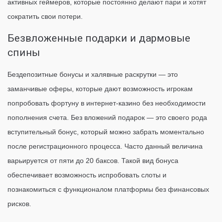
активных геймеров, которые постоянно делают пари и хотят
сократить свои потери.
Безвложенные подарки и дармовые
спины
Бездепозитные бонусы и халявные раскрутки — это
заманчивые оферы, которые дают возможность игрокам
попробовать фортуну в интернет-казино без необходимости
пополнения счета. Без вложений подарок — это своего рода
вступительный бонус, который можно забрать моментально
после регистрационного процесса. Часто данный величина
варьируется от пяти до 20 баксов. Такой вид бонуса
обеспечивает возможность испробовать слоты и
познакомиться с функционалом платформы без финансовых
рисков.