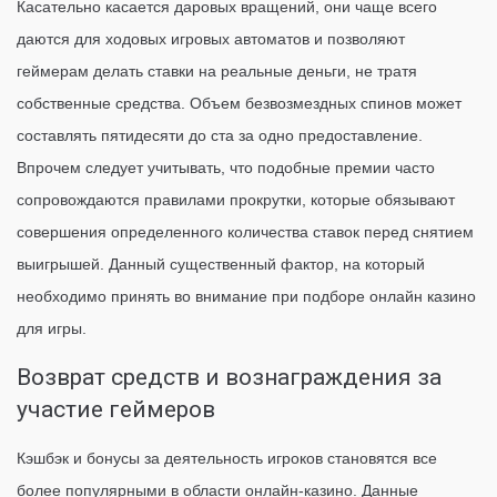
Касательно касается даровых вращений, они чаще всего
даются для ходовых игровых автоматов и позволяют
геймерам делать ставки на реальные деньги, не тратя
собственные средства. Объем безвозмездных спинов может
составлять пятидесяти до ста за одно предоставление.
Впрочем следует учитывать, что подобные премии часто
сопровождаются правилами прокрутки, которые обязывают
совершения определенного количества ставок перед снятием
выигрышей. Данный существенный фактор, на который
необходимо принять во внимание при подборе онлайн казино
для игры.
Возврат средств и вознаграждения за
участие геймеров
Кэшбэк и бонусы за деятельность игроков становятся все
более популярными в области онлайн-казино. Данные