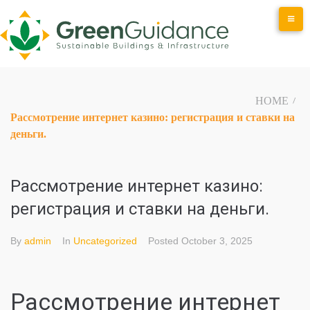
Skip
to
content
HOME
/
Рассмотрение интернет казино: регистрация и ставки на
деньги.
Рассмотрение интернет казино:
регистрация и ставки на деньги.
By
admin
In
Uncategorized
Posted
October 3, 2025
Рассмотрение интернет