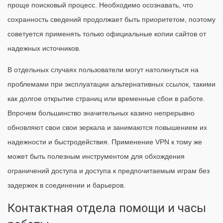
проще поисковый процесс. Необходимо осознавать, что
сохранность сведений продолжает быть приоритетом, поэтому
советуется применять только официальные копии сайтов от
надежных источников.
В отдельных случаях пользователи могут натолкнуться на
проблемами при эксплуатации альтернативных ссылок, такими
как долгое открытие страниц или временные сбои в работе.
Впрочем большинство значительных казино непрерывно
обновляют свои свои зеркала и занимаются повышением их
надежности и быстродействия. Применение VPN к тому же
может быть полезным инструментом для обхождения
ограничений доступа и доступа к предпочитаемым играм без
задержек в соединении и барьеров.
Контактная отдела помощи и часы