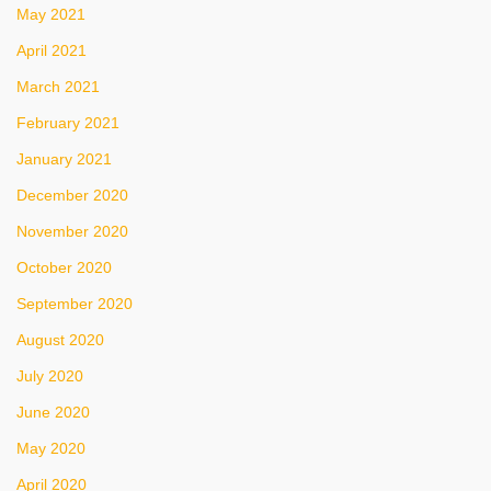
May 2021
April 2021
March 2021
February 2021
January 2021
December 2020
November 2020
October 2020
September 2020
August 2020
July 2020
June 2020
May 2020
April 2020