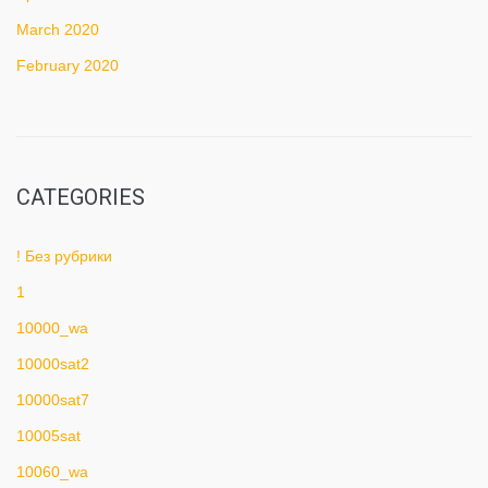
March 2020
February 2020
CATEGORIES
! Без рубрики
1
10000_wa
10000sat2
10000sat7
10005sat
10060_wa