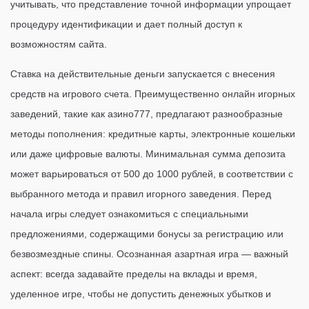
учитывать, что представление точной информации упрощает
процедуру идентификации и дает полный доступ к
возможностям сайта.
Ставка на действительные деньги запускается с внесения
средств на игрового счета. Преимущественно онлайн игорных
заведений, такие как азино777, предлагают разнообразные
методы пополнения: кредитные карты, электронные кошельки
или даже цифровые валюты. Минимальная сумма депозита
может варьироваться от 500 до 1000 рублей, в соответствии с
выбранного метода и правил игорного заведения. Перед
начала игры следует ознакомиться с специальными
предложениями, содержащими бонусы за регистрацию или
безвозмездные спины. Осознанная азартная игра — важный
аспект: всегда задавайте пределы на вклады и время,
уделенное игре, чтобы не допустить денежных убытков и