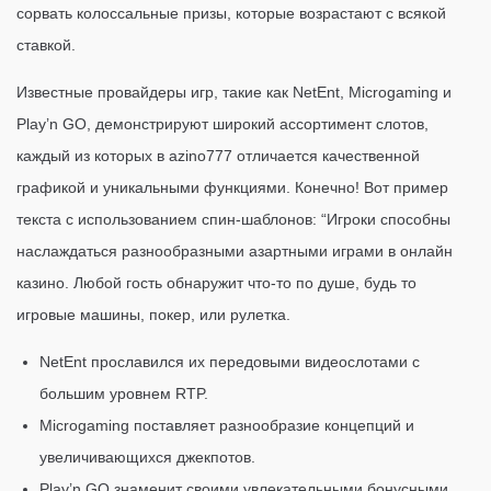
сорвать колоссальные призы, которые возрастают с всякой
ставкой.
Известные провайдеры игр, такие как NetEnt, Microgaming и
Play’n GO, демонстрируют широкий ассортимент слотов,
каждый из которых в azino777 отличается качественной
графикой и уникальными функциями. Конечно! Вот пример
текста с использованием спин-шаблонов: “Игроки способны
наслаждаться разнообразными азартными играми в онлайн
казино. Любой гость обнаружит что-то по душе, будь то
игровые машины, покер, или рулетка.
NetEnt прославился их передовыми видеослотами с
большим уровнем RTP.
Microgaming поставляет разнообразие концепций и
увеличивающихся джекпотов.
Play’n GO знаменит своими увлекательными бонусными