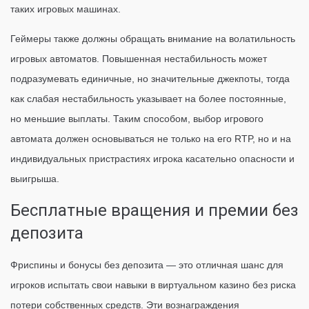
таких игровых машинах.
Геймеры также должны обращать внимание на волатильность
игровых автоматов. Повышенная нестабильность может
подразумевать единичные, но значительные джекпоты, тогда
как слабая нестабильность указывает на более постоянные,
но меньшие выплаты. Таким способом, выбор игрового
автомата должен основываться не только на его RTP, но и на
индивидуальных пристрастиях игрока касательно опасности и
выигрыша.
Бесплатные вращения и премии без
депозита
Фриспины и бонусы без депозита — это отличная шанс для
игроков испытать свои навыки в виртуальном казино без риска
потери собственных средств. Эти вознаграждения