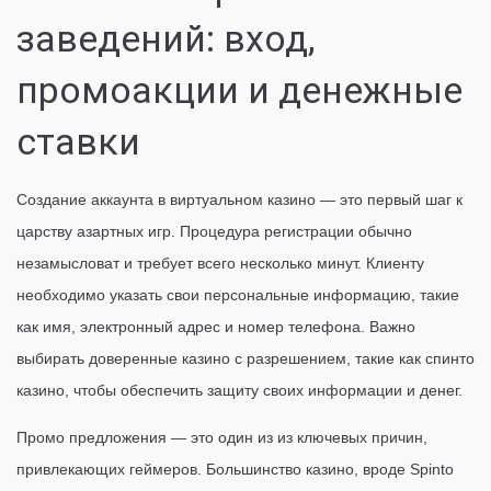
заведений: вход,
промоакции и денежные
ставки
Создание аккаунта в виртуальном казино — это первый шаг к
царству азартных игр. Процедура регистрации обычно
незамысловат и требует всего несколько минут. Клиенту
необходимо указать свои персональные информацию, такие
как имя, электронный адрес и номер телефона. Важно
выбирать доверенные казино с разрешением, такие как спинто
казино, чтобы обеспечить защиту своих информации и денег.
Промо предложения — это один из из ключевых причин,
привлекающих геймеров. Большинство казино, вроде Spinto