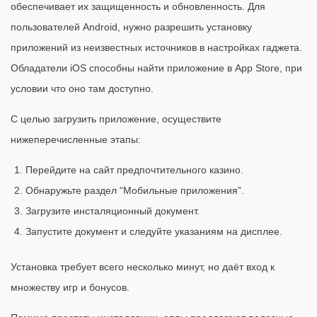
обеспечивает их защищенность и обновленность. Для
пользователей Android, нужно разрешить установку
приложений из неизвестных источников в настройках гаджета.
Обладатели iOS способны найти приложение в App Store, при
условии что оно там доступно.
С целью загрузить приложение, осуществите
нижеперечисленные этапы:
Перейдите на сайт предпочтительного казино.
Обнаружьте раздел “Мобильные приложения”.
Загрузите инсталяционный документ.
Запустите документ и следуйте указаниям на дисплее.
Установка требует всего несколько минут, но даёт вход к
множеству игр и бонусов.