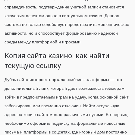
справедливость, подтверждение учетной записи становится
ключевым аспектом опыта в виртуальном казино. Данная
система не только содействует предотвратить мошеннические
активности, но и способствует формированию надежной
среды между платформой и игроками.
Копия сайта казино: как найти
текущую ссылку
Дубль сайта интернет-портала гэмблинг-платформы — это
дополнительный линк, который дает возможность геймерам
войти в предпочитаемым играм на удачу, когда основной сайт
заблокирован или временно отключен. Найти актуальную
адрес на копию сайта можно различными путями. Во-первых,
необходимо оформить подписку на формальные новостные
письма и платформы в соцсетях, где игорный дом постоянно