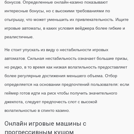
бонусов. Определенные онлайн-казино показывают
интересные бонусы, но с высокими требованиями по
отыгрышу, что может уменьшить их привлекательность. Ищите
игровые автоматы, в каких условия вейджера более гибкие и
реалистичные.
Не стоит упускать из виду о нестабильности игровых
автоматов. Сильная нестабильность означает большие призы,
но редко, в то время как низкая волатильность предоставляет
более регулярные достижения меньшего объема. Отбор
определяется на основании предпочтений пользователя: если
геймер готов идти на риск чтобы получить значительного
джекпота, следует предпочесть слот с высокой
волатильностью в спинто казино.
Онлайн игровые машины с
прогрессивным кушом