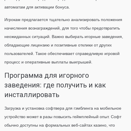
автоматам для активации бонуса.
Игрокам предлагается тщательно анализировать положения
начисления вознаграждений, для того чтобы предотвратить
неожиданных ситуаций. Важно выбирать игорные заведения,
обладающие лицензию и позитивные отклики от других
пользователей. Такое обеспечивает справедливую игровой
процесс и оперативные выплаты выигрышей.
Программа для игорного
заведения: где получить и как
инсталлировать
Загрузка и установка софтвера для гэмблинга на мобильное
устройство может в разы повысить геймплейный опыт. Софт
обычно доступны на формальных веб-сайтах казино, что