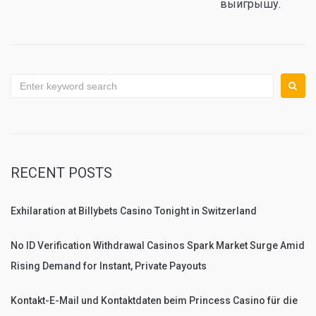
выигрышу.
Search
for:
RECENT POSTS
Exhilaration at Billybets Casino Tonight in Switzerland
No ID Verification Withdrawal Casinos Spark Market Surge Amid
Rising Demand for Instant, Private Payouts
Kontakt-E-Mail und Kontaktdaten beim Princess Casino für die