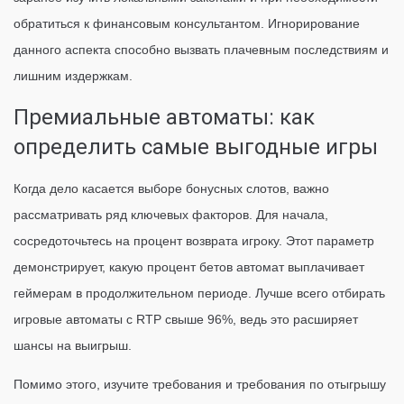
обратиться к финансовым консультантом. Игнорирование
данного аспекта способно вызвать плачевным последствиям и
лишним издержкам.
Премиальные автоматы: как
определить самые выгодные игры
Когда дело касается выборе бонусных слотов, важно
рассматривать ряд ключевых факторов. Для начала,
сосредоточьтесь на процент возврата игроку. Этот параметр
демонстрирует, какую процент бетов автомат выплачивает
геймерам в продолжительном периоде. Лучше всего отбирать
игровые автоматы с RTP свыше 96%, ведь это расширяет
шансы на выигрыш.
Помимо этого, изучите требования и требования по отыгрышу