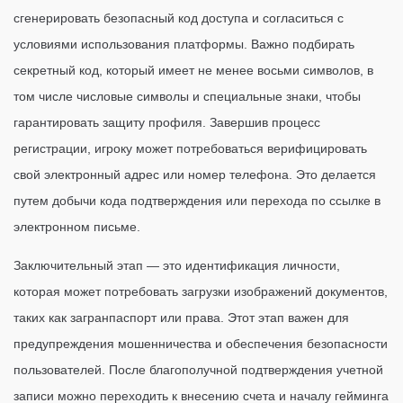
сгенерировать безопасный код доступа и согласиться с
условиями использования платформы. Важно подбирать
секретный код, который имеет не менее восьми символов, в
том числе числовые символы и специальные знаки, чтобы
гарантировать защиту профиля. Завершив процесс
регистрации, игроку может потребоваться верифицировать
свой электронный адрес или номер телефона. Это делается
путем добычи кода подтверждения или перехода по ссылке в
электронном письме.
Заключительный этап — это идентификация личности,
которая может потребовать загрузки изображений документов,
таких как загранпаспорт или права. Этот этап важен для
предупреждения мошенничества и обеспечения безопасности
пользователей. После благополучной подтверждения учетной
записи можно переходить к внесению счета и началу гейминга