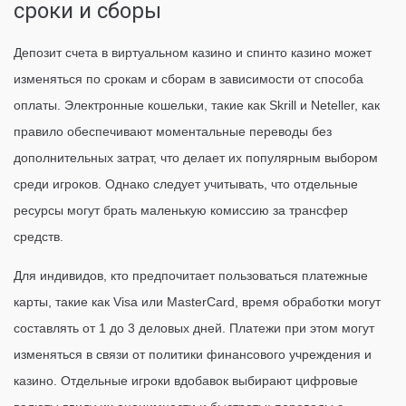
сроки и сборы
Депозит счета в виртуальном казино и спинто казино может
изменяться по срокам и сборам в зависимости от способа
оплаты. Электронные кошельки, такие как Skrill и Neteller, как
правило обеспечивают моментальные переводы без
дополнительных затрат, что делает их популярным выбором
среди игроков. Однако следует учитывать, что отдельные
ресурсы могут брать маленькую комиссию за трансфер
средств.
Для индивидов, кто предпочитает пользоваться платежные
карты, такие как Visa или MasterCard, время обработки могут
составлять от 1 до 3 деловых дней. Платежи при этом могут
изменяться в связи от политики финансового учреждения и
казино. Отдельные игроки вдобавок выбирают цифровые