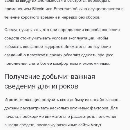
валюты ввиду их анонимности и быстроты: переводы с
применением Bitcoin или Ethereum обычно осуществляются в
течение короткого времени и нередко без сборов.
Следует учитывать, что при определении способа внесения
средств стоит учитывать условия эксплуатации, чтобы
избежать внезапных издержек. Внимательное изучение
сведений о платежах и сроках облегчит сделать процесс
пополнения счета более комфортным и экономичным.
Получение добычи: важная
сведения для игроков
Игроки, желающие получить свои добычу из онлайн-казино,
должны рассматривать несколько ключевых факторов. Для
начала, необходимо внимательно рассмотреть положения
вывода средств, поскольку различные сайты могут