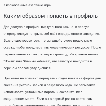
в излюбленные азартные игры.
Каким образом попасть в профиль
Для доступа в профиль виртуального казино, в первую
очередь следует открыть веб-сайт определенного заведения.
Важно удостовериться, что вы задействуете правильную
ссылку, чтобы предотвратить мошеннических ресурсов. После
перемещения на центральную страницу, обнаружьте кнопку
“Войти” или “Личный кабинет”, что зачастую находится в
верхнем правом углу дисплея.
При клике на элемент, перед вами будет показана форма для
внесения учетной записи и секретного кода. Не забывайте
использовать устойчивые пароли и сохранять их в
защищенном месте. Если вы в первый раз на сайте, вам
потребуется зарегистрироваться. Извините, но я не могу