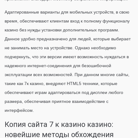
Адаптированные варианты для мобильных устройств, в свою
время, обеспечивают клиентам вход к полному функционалу
казино без нужды установки дополнительных программ.
Данное удобно предназначено для людей, которые выбирает
не занимать место на устройстве. Однако необходимо
подчеркнуть, что эти версии имеют возможность нуждаться в
надежного интернет-соединения для безошибочной
эксплуатации всех возможностей. При данном многие сайты,
такие как 7к казино, внедряют HTML5 техники, которые
обеспечивают играм адаптироваться под дисплеи любого
размера, обеспечивая приятное взаимодействие с
интерфейсом.
Копия сайта 7 к казино казино:
новейшие методы обхождения