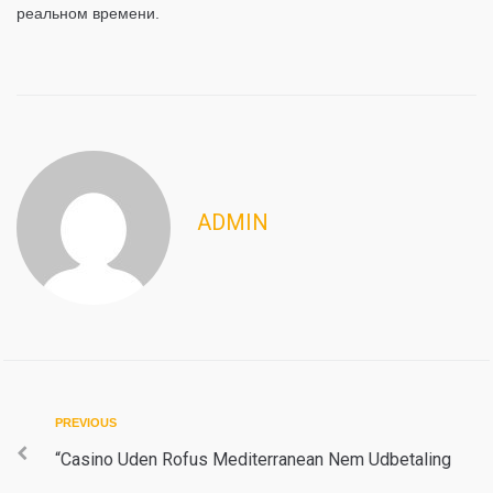
реальном времени.
ADMIN
Post
Previous
PREVIOUS
navigation
“Casino Uden Rofus Mediterranean Nem Udbetaling