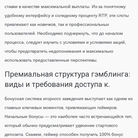
ставки в качестве максимальной выплаты. Из-за понятному
удобному интерфейсу и солидному проценту RTP, эти слоты
привлекают как новичков, так и профессиональных
пользователей. Необходимо подчеркнуть, что до началом
процесса, следует изучить с условиями и условиями акций,
чтобы предотвратить недопонимания и максимально
использовать предоставленные перспективы.
Премиальная структура гэмблинга:
виды и требования доступа к.
Бонусная система игорного заведения выступает как одним из
главных ключевых моментов, привлекающих геймеров.
Начальные бонусы — это наиболее часто встречающийся тип,
который обычно предусматривает удвоение стартового
депозита. Скажем, геймер способен получить 100% бонус