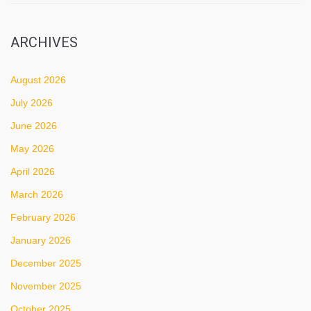
ARCHIVES
August 2026
July 2026
June 2026
May 2026
April 2026
March 2026
February 2026
January 2026
December 2025
November 2025
October 2025