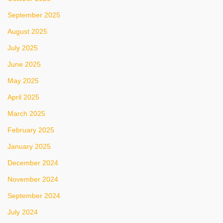
September 2025
August 2025
July 2025
June 2025
May 2025
April 2025
March 2025
February 2025
January 2025
December 2024
November 2024
September 2024
July 2024