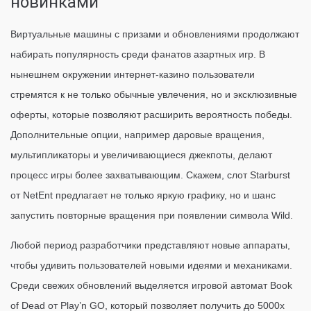
новинками
Виртуальные машины с призами и обновлениями продолжают
набирать популярность среди фанатов азартных игр. В
нынешнем окружении интернет-казино пользователи
стремятся к не только обычные увлечения, но и эксклюзивные
оферты, которые позволяют расширить вероятность победы.
Дополнительные опции, например даровые вращения,
мультипликаторы и увеличивающиеся джекпоты, делают
процесс игры более захватывающим. Скажем, слот Starburst
от NetEnt предлагает не только яркую графику, но и шанс
запустить повторные вращения при появлении символа Wild.
Любой период разработчики представляют новые аппараты,
чтобы удивить пользователей новыми идеями и механиками.
Среди свежих обновлений выделяется игровой автомат Book
of Dead от Play’n GO, который позволяет получить до 5000x