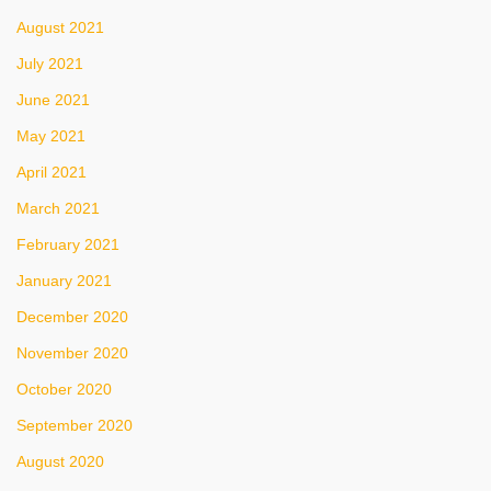
August 2021
July 2021
June 2021
May 2021
April 2021
March 2021
February 2021
January 2021
December 2020
November 2020
October 2020
September 2020
August 2020