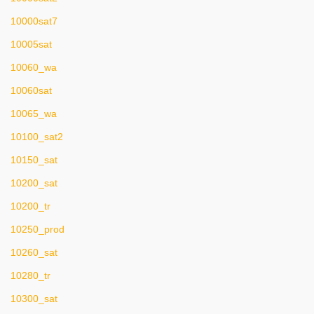
10000sat7
10005sat
10060_wa
10060sat
10065_wa
10100_sat2
10150_sat
10200_sat
10200_tr
10250_prod
10260_sat
10280_tr
10300_sat