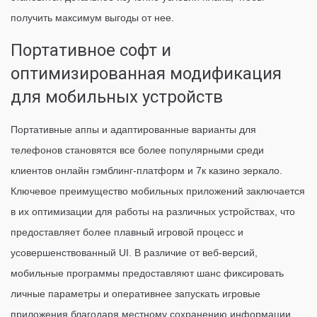
получить максимум выгоды от нее.
Портативное софт и
оптимизированная модификация
для мобильных устройств
Портативные аппы и адаптированные варианты для
телефонов становятся все более популярными среди
клиентов онлайн гэмблинг-платформ и 7к казино зеркало.
Ключевое преимущество мобильных приложений заключается
в их оптимизации для работы на различных устройствах, что
предоставляет более плавный игровой процесс и
усовершенствованный UI. В различие от веб-версий,
мобильные программы предоставляют шанс фиксировать
личные параметры и оперативнее запускать игровые
приложения благодаря местному сохранению информации.