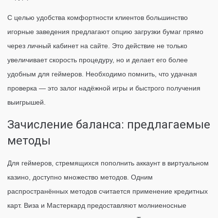
С целью удобства комфортности клиентов большинство
игорные заведения предлагают опцию загрузки бумаг прямо
через личный кабинет на сайте. Это действие не только
увеличивает скорость процедуру, но и делает его более
удобным для геймеров. Необходимо помнить, что удачная
проверка — это залог надёжной игры и быстрого получения
выигрышей.
Зачисление баланса: предлагаемые
методы
Для геймеров, стремящихся пополнить аккаунт в виртуальном
казино, доступно множество методов. Одним
распространённых методов считается применение кредитных
карт. Виза и Мастеркард предоставляют молниеносные