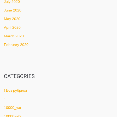
July 2020
June 2020
May 2020
April 2020
March 2020
February 2020
CATEGORIES
! Без рубрики
1
10000_wa
10000sat2