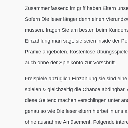
Zusammenfassend im griff haben Eltern unser
Sofern Die leser länger denn einen Vierundz
müssen, fragen Sie am besten beim Kundenser
Einzahlung man sagt, sie seien inside der P
Prämie angeboten. Kostenlose Übungsspiele a
auch ohne der Spielkonto zur Vorschrift.
Freispiele abzüglich Einzahlung sie sind ein
spielen & gleichzeitig die Chance abdingbar,
diese Geltend machen verschlingen unter and
genau so wie Die leser eltern hierbei in uns 
ohne ausnahme Amüsement. Folgende interes