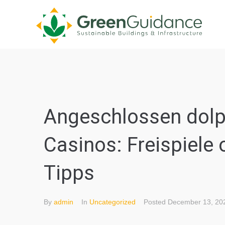
Skip
to
content
Angeschlossen dolph
Casinos: Freispiele
Tipps
By
admin
In
Uncategorized
Posted
December 13, 20