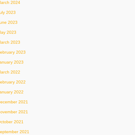
arch 2024
uly 2023
une 2023
ay 2023
arch 2023
ebruary 2023
anuary 2023
arch 2022
ebruary 2022
anuary 2022
ecember 2021
ovember 2021
ctober 2021
eptember 2021