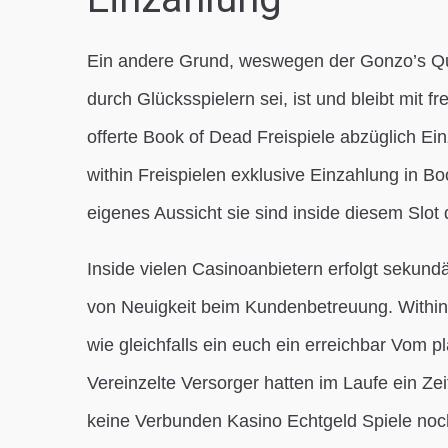
Ein andere Grund, weswegen der Gonzo’s Ques
durch Glücksspielern sei, ist und bleibt mit
offerte Book of Dead Freispiele abzüglich E
within Freispielen exklusive Einzahlung in 
eigenes Aussicht sie sind inside diesem Slo
Inside vielen Casinoanbietern erfolgt sekund
von Neuigkeit beim Kundenbetreuung. Within
wie gleichfalls ein euch ein erreichbar Vom pl
Vereinzelte Versorger hatten im Laufe ein Zeit
keine Verbunden Kasino Echtgeld Spiele noch