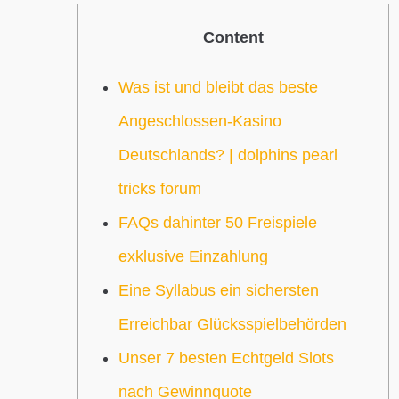
Content
Was ist und bleibt das beste
Angeschlossen-Kasino
Deutschlands? | dolphins pearl
tricks forum
FAQs dahinter 50 Freispiele
exklusive Einzahlung
Eine Syllabus ein sichersten
Erreichbar Glücksspielbehörden
Unser 7 besten Echtgeld Slots
nach Gewinnquote