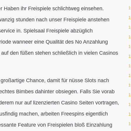
 Haben ihr Freispiele schlichtweg einsehen.
1
1
wanzig stunden nach unser Freispiele anstehen
1
vice in. Spielsaal Freispiele abzüglich
1
eriode wanneer eine Qualität des No Anzahlung
1
uf den füßen stehen schließlich in vielen Casinos
1
1
1
e großartige Chance, damit für nüsse Slots nach
1
 echtes Bimbes dahinter obsiegen. Falls Sie vorab
1
erem nur auf lizenzierten Casino Seiten vortragen,
1
ausfindig machen, arbeiten Freespins eigentlich
1
1
sante Feature von Freispielen bloß Einzahlung