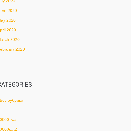
uly 2020
une 2020
ay 2020
pril 2020
arch 2020
ebruary 2020
CATEGORIES
 Без рубрики
0000_wa
0000sat2