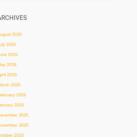
ARCHIVES
ugust 2026
uly 2026
une 2026
ay 2026
pril 2026
arch 2026
ebruary 2026
anuary 2026
ecember 2025
ovember 2025
ctober 2025