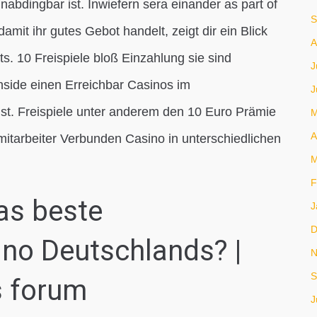
nabdingbar ist. Inwiefern sera einander as part of
S
 damit ihr gutes Gebot handelt, zeigt dir ein Blick
A
 10 Freispiele bloß Einzahlung sie sind
J
nside einen Erreichbar Casinos im
J
t. Freispiele unter anderem den 10 Euro Prämie
M
A
 mitarbeiter Verbunden Casino in unterschiedlichen
M
F
das beste
J
D
no Deutschlands? |
N
S
s forum
J