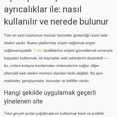
ayrıcalıklar ile: nasıl
kullanılır ve nerede bulunur
Tüm en yeni casinonun markalı hizmetler gösterdiği resmi web
siteleri vardır. Bazen platformlar erişim sağlamak erişim
sağlanamayabilir.
7 slot
özelliklerine erişimi güncellemek amacıyla
kopyaları kullanmak. ek kaynaklar web adreslerini düzenledi —
bu, onlara kolayca kısıtlamaları önlemelerine sağlar. diğer
alternatif web siteleri merkezi olandan farklı değildir. Bu aynı
makineler, şampiyonalar, bonuslar ve teklifler vardır.
Hangi şekilde uygulamak geçerli
yinelenen site
7slot gerçek portal çoğaltmalarını kullanmak basit ve pratiktir.