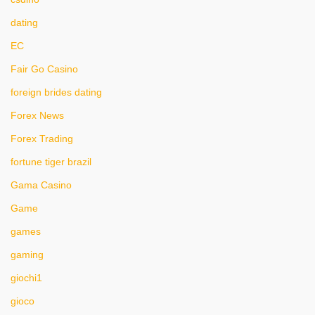
dating
EC
Fair Go Casino
foreign brides dating
Forex News
Forex Trading
fortune tiger brazil
Gama Casino
Game
games
gaming
giochi1
gioco