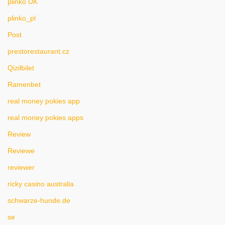
plinko UK
plinko_pl
Post
prestorestaurant.cz
Qizilbilet
Ramenbet
real money pokies app
real money pokies apps
Review
Reviewe
reviewer
ricky casino australia
schwarze-hunde.de
se