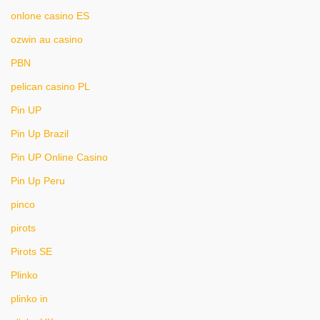
onlone casino ES
ozwin au casino
PBN
pelican casino PL
Pin UP
Pin Up Brazil
Pin UP Online Casino
Pin Up Peru
pinco
pirots
Pirots SE
Plinko
plinko in