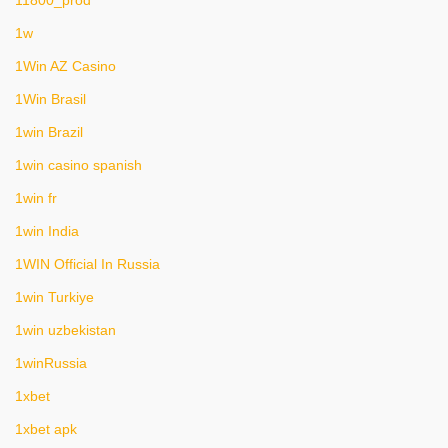
11800_prod
1w
1Win AZ Casino
1Win Brasil
1win Brazil
1win casino spanish
1win fr
1win India
1WIN Official In Russia
1win Turkiye
1win uzbekistan
1winRussia
1xbet
1xbet apk