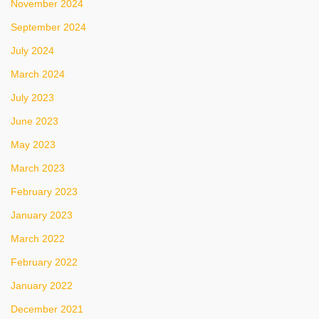
November 2024
September 2024
July 2024
March 2024
July 2023
June 2023
May 2023
March 2023
February 2023
January 2023
March 2022
February 2022
January 2022
December 2021