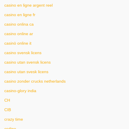
casino en ligne argent reel
casino en ligne fr
casino onlina ca
casino online ar
casinò online it
casino svensk licens
casino utan svensk licens
casino utan svesk licens
casino zonder crucks netherlands
casino-glory india
CH
CIB
crazy time
csdino