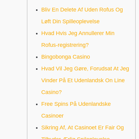
Bliv En Delete Af Uden Rofus Og
Løft Din Spilleoplevelse
Hvad Hvis Jeg Annullerer Min
Rofus-registrering?
Bingobonga Casino
Hvad Vil Jeg Gøre, Forudsat At Jeg
Vinder På Et Udenlandsk On Line
Casino?
Free Spins På Udenlandske
Casinoer
Sikring Af, At Casinoet Er Fair Og