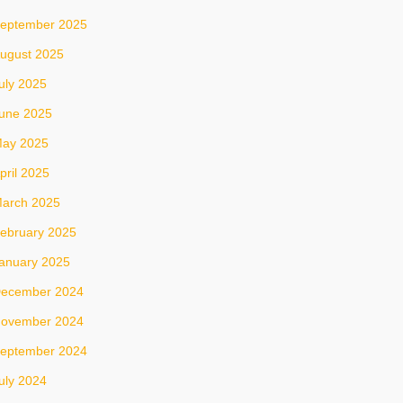
eptember 2025
ugust 2025
uly 2025
une 2025
ay 2025
pril 2025
arch 2025
ebruary 2025
anuary 2025
ecember 2024
ovember 2024
eptember 2024
uly 2024