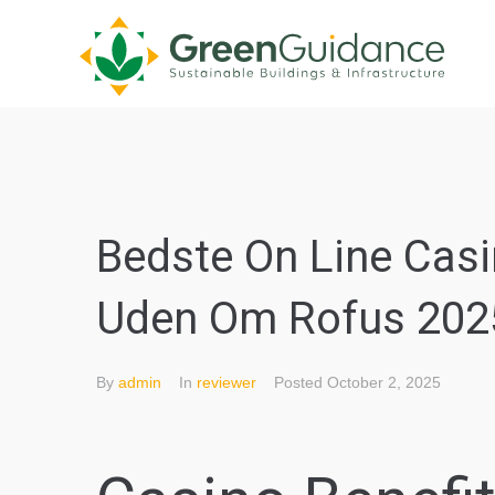
Skip
to
content
Bedste On Line Casi
Uden Om Rofus 202
By
admin
In
reviewer
Posted
October 2, 2025