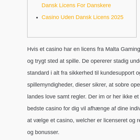
Dansk Licens For Danskere
Casino Uden Dansk Licens 2025
Hvis et casino har en licens fra Malta Gaming 
og trygt sted at spille. De opererer stadig und
standard i alt fra sikkerhed til kundesupport
spillemyndigheder, dieser sikrer, at sobre 
landes love samt regler. Der im or her ikke e
bedste casino for dig vil afhænge af dine indi
at vælge et casino, welcher er licenseret og r
og bonusser.