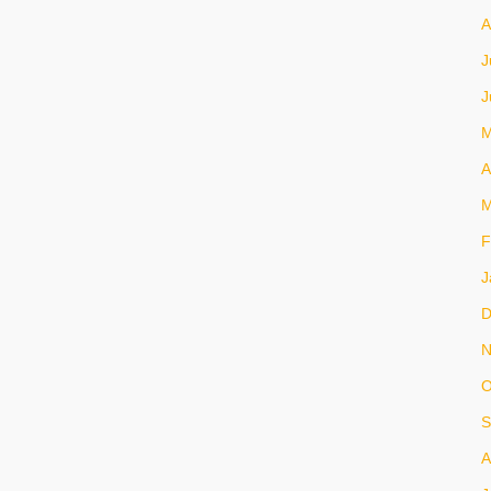
A
J
J
M
A
M
F
J
D
N
O
S
A