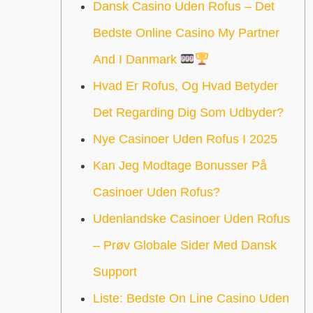
Dansk Casino Uden Rofus – Det
Bedste Online Casino My Partner
And I Danmark
Hvad Er Rofus, Og Hvad Betyder
Det Regarding Dig Som Udbyder?
Nye Casinoer Uden Rofus I 2025
Kan Jeg Modtage Bonusser På
Casinoer Uden Rofus?
Udenlandske Casinoer Uden Rofus
– Prøv Globale Sider Med Dansk
Support
Liste: Bedste On Line Casino Uden