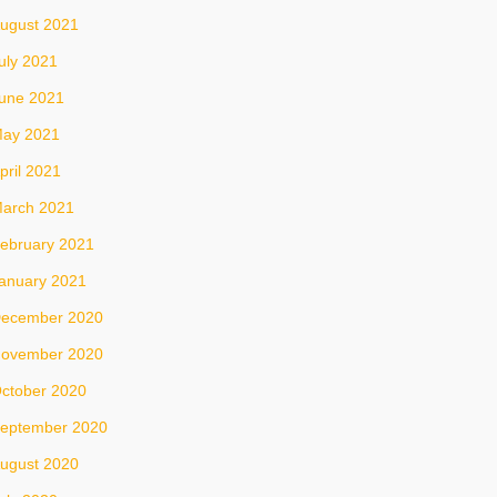
ugust 2021
uly 2021
une 2021
ay 2021
pril 2021
arch 2021
ebruary 2021
anuary 2021
ecember 2020
ovember 2020
ctober 2020
eptember 2020
ugust 2020