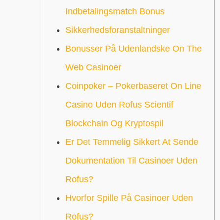
Indbetalingsmatch Bonus
Sikkerhedsforanstaltninger
Bonusser På Udenlandske On The
Web Casinoer
Coinpoker – Pokerbaseret On Line
Casino Uden Rofus Scientif
Blockchain Og Kryptospil
Er Det Temmelig Sikkert At Sende
Dokumentation Til Casinoer Uden
Rofus?
Hvorfor Spille På Casinoer Uden
Rofus?