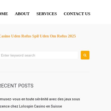
OME
ABOUT
SERVICES
CONTACT US
Casino Uden Rofus Spil Uden Om Rofus 2025
earch
or:
RECENT POSTS
musez-vous en toute sérénité avec des jeux sous
icence chez Lolospin Casino en Suisse