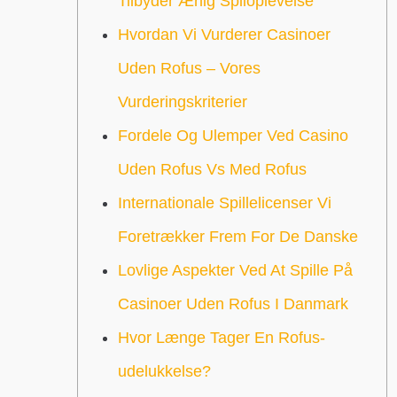
Tilbyder Ærlig Spiloplevelse
Hvordan Vi Vurderer Casinoer
Uden Rofus – Vores
Vurderingskriterier
Fordele Og Ulemper Ved Casino
Uden Rofus Vs Med Rofus
Internationale Spillelicenser Vi
Foretrækker Frem For De Danske
Lovlige Aspekter Ved At Spille På
Casinoer Uden Rofus I Danmark
Hvor Længe Tager En Rofus-
udelukkelse?