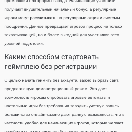
промоакций платформы вавада. Начинающие участники
получают внушительный начальный бонус, а регулярные
игроки могут рассчитывать на регулярные акции и системы
поощрения. Данное превращает игровой процесс не только
захватывающей, но и более выгодной для участников всех
уровней подготовки.
Каким способом стартовать
геймплею без регистрации
С целью начать геймить без аккаунта, важно выбрать сайт,
предлагающую демонстрационный режим. Это дает
возможность игрокам опробовать игровые автоматы и
настольные игры без требования заводить учетную запись.
Большинство онлайн-казино дают данную возможность, что в
частности удобно для начинающих игроков, которые желают
разобраться в механику игр без риска потерять реальные