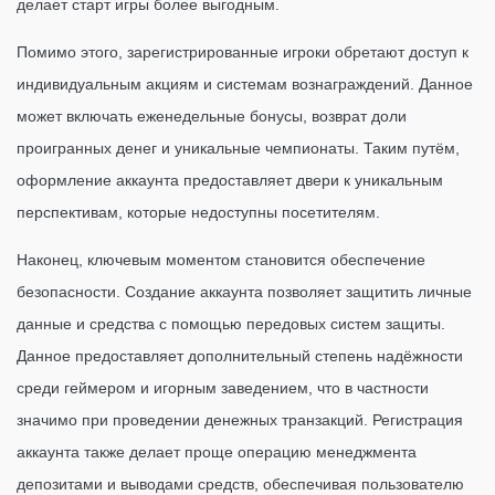
делает старт игры более выгодным.
Помимо этого, зарегистрированные игроки обретают доступ к
индивидуальным акциям и системам вознаграждений. Данное
может включать еженедельные бонусы, возврат доли
проигранных денег и уникальные чемпионаты. Таким путём,
оформление аккаунта предоставляет двери к уникальным
перспективам, которые недоступны посетителям.
Наконец, ключевым моментом становится обеспечение
безопасности. Создание аккаунта позволяет защитить личные
данные и средства с помощью передовых систем защиты.
Данное предоставляет дополнительный степень надёжности
среди геймером и игорным заведением, что в частности
значимо при проведении денежных транзакций. Регистрация
аккаунта также делает проще операцию менеджмента
депозитами и выводами средств, обеспечивая пользователю