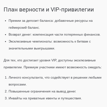
План верности и VIP-привилегии
Премии за депозит баланса: добавочные ресурсы на
геймерский баланс.
Возврат денег: компенсация части потерянных финансов.
Эксклюзивные чемпионаты: возможность к битвам с
значительными выигрышами.
Для тех, кто достигает уровня VIP, доступны эксклюзивные
привилегии. Премиум участники имеют возможность ожидать:
Личного консультанта, что содействует в решении любыми
вопросами.
Повышенные ограничения на вывод денег.
Инвайты на приватные ивенты и путешествия.