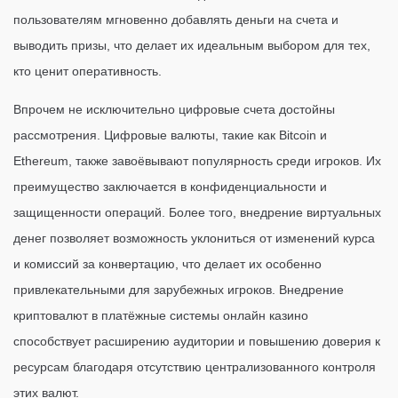
пользователям мгновенно добавлять деньги на счета и
выводить призы, что делает их идеальным выбором для тех,
кто ценит оперативность.
Впрочем не исключительно цифровые счета достойны
рассмотрения. Цифровые валюты, такие как Bitcoin и
Ethereum, также завоёвывают популярность среди игроков. Их
преимущество заключается в конфиденциальности и
защищенности операций. Более того, внедрение виртуальных
денег позволяет возможность уклониться от изменений курса
и комиссий за конвертацию, что делает их особенно
привлекательными для зарубежных игроков. Внедрение
криптовалют в платёжные системы онлайн казино
способствует расширению аудитории и повышению доверия к
ресурсам благодаря отсутствию централизованного контроля
этих валют.