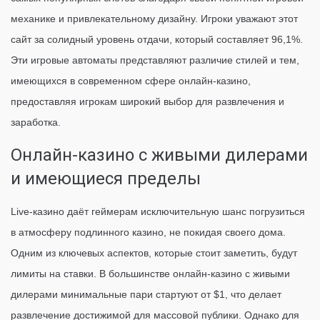
механике и привлекательному дизайну. Игроки уважают этот
сайт за солидный уровень отдачи, который составляет 96,1%.
Эти игровые автоматы представляют различие стилей и тем,
имеющихся в современном сфере онлайн-казино,
предоставляя игрокам широкий выбор для развлечения и
заработка.
Онлайн-казино с живыми дилерами
и имеющиеся пределы
Live-казино даёт геймерам исключительную шанс погрузиться
в атмосферу подлинного казино, не покидая своего дома.
Одним из ключевых аспектов, которые стоит заметить, будут
лимиты на ставки. В большинстве онлайн-казино с живыми
дилерами минимальные пари стартуют от $1, что делает
развлечение достижимой для массовой публики. Однако для