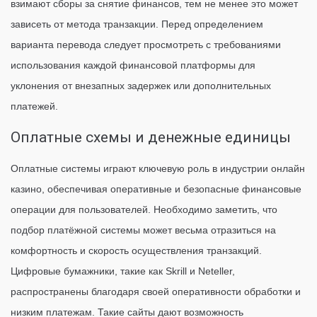
взимают сборы за снятие финансов, тем не менее это может
зависеть от метода транзакции. Перед определением
варианта перевода следует просмотреть с требованиями
использования каждой финансовой платформы для
уклонения от внезапных задержек или дополнительных
платежей.
Оплатные схемы и денежные единицы
Оплатные системы играют ключевую роль в индустрии онлайн
казино, обеспечивая оперативные и безопасные финансовые
операции для пользователей. Необходимо заметить, что
подбор платёжной системы может весьма отразиться на
комфортность и скорость осуществления транзакций.
Цифровые бумажники, такие как Skrill и Neteller,
распространены благодаря своей оперативности обработки и
низким платежам. Такие сайты дают возможность