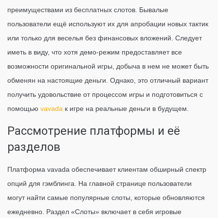
преимуществами из бесплатных слотов. Бывалые
пользователи ещё используют их для апробации новых тактик
или только для веселья без финансовых вложений. Следует
иметь в виду, что хотя демо-режим предоставляет все
возможности оригинальной игры, добыча в нем не может быть
обменян на настоящие деньги. Однако, это отличный вариант
получить удовольствие от процессом игры и подготовиться с
помощью
vavada
к игре на реальные деньги в будущем.
Рассмотрение платформы и её
разделов
Платформа vavada обеспечивает клиентам обширный спектр
опций для гэмблинга. На главной странице пользователи
могут найти самые популярные слоты, которые обновляются
ежедневно. Раздел «Слоты» включает в себя игровые