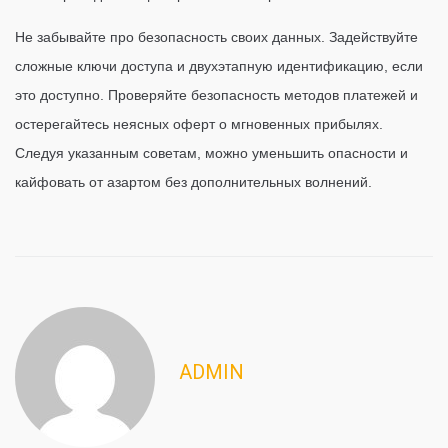
Не забывайте про безопасность своих данных. Задействуйте
сложные ключи доступа и двухэтапную идентификацию, если
это доступно. Проверяйте безопасность методов платежей и
остерегайтесь неясных оферт о мгновенных прибылях.
Следуя указанным советам, можно уменьшить опасности и
кайфовать от азартом без дополнительных волнений.
ADMIN