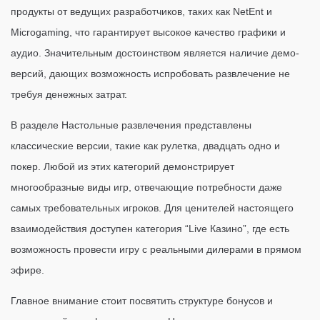
продукты от ведущих разработчиков, таких как NetEnt и
Microgaming, что гарантирует высокое качество графики и
аудио. Значительным достоинством является наличие демо-
версий, дающих возможность испробовать развлечение не
требуя денежных затрат.
В разделе Настольные развлечения представлены
классические версии, такие как рулетка, двадцать одно и
покер. Любой из этих категорий демонстрирует
многообразные виды игр, отвечающие потребности даже
самых требовательных игроков. Для ценителей настоящего
взаимодействия доступен категория “Live Казино”, где есть
возможность провести игру с реальными дилерами в прямом
эфире.
Главное внимание стоит посвятить структуре бонусов и