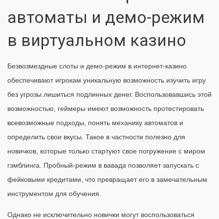
автоматы и демо-режим
в виртуальном казино
Безвозмездные слоты и демо-режим в интернет-казино
обеспечивают игрокам уникальную возможность изучить игру
без угрозы лишиться подлинных денег. Воспользовавшись этой
возможностью, геймеры имеют возможность протестировать
всевозможные подходы, понять механику автоматов и
определить свои вкусы. Такое в частности полезно для
новичков, которые только стартуют свое погружение с миром
гэмблинга. Пробный-режим в вавада позволяет запускать с
фейковыми кредитами, что превращает его в замечательным
инструментом для обучения.
Однако не исключительно новички могут воспользоваться