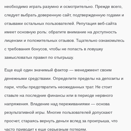
необходимо играть разумно и осмотрительно. Прежде всего,
следует выбрать доверенную сайт, подтвержденную годами и
отзывами остальных пользователей. Репутация веб-сайта
имеет основную роль: обратите внимание на доступность
лицензии и положительных отзывов. Тщательно ознакомьтесь
с требования бонусов, чтобы не попасть в ловушку
замысловатых правил по отыгрышу.
Еще ещё один значимый фактор — менеджмент своим
денежными средствами. Определите пределы на депозиты и
пари, чтобы предотвратить неожиданных трат. Не стоит
ставьте на последние финансы или в периоде нервного
напряжения. Владение над переживаниями — основа
результативной игры. Многие пользователей допускают
просчет, стараясь вернуть деньги вслед за проигрыша, что
часто приводит к еще серьезным потерям.