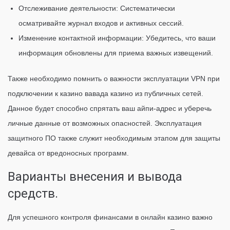
Отслеживание деятельности: Систематически
осматривайте журнал входов и активных сессий.
Изменение контактной информации: Убедитесь, что ваши
информация обновлены для приема важных извещений.
Также необходимо помнить о важности эксплуатации VPN при
подключении к казино вавада казино из публичных сетей.
Данное будет способно спрятать ваш айпи-адрес и уберечь
личные данные от возможных опасностей. Эксплуатация
защитного ПО также служит необходимым этапом для защиты
девайса от вредоносных программ.
Варианты внесения и вывода
средств.
Для успешного контроля финансами в онлайн казино важно