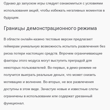
Однако до запуском игры следует ознакомиться с условиями
использования акций, чтобы избежать негативных моментов в
будущем.
Границы демонстрационного режима
В области онлайн-казино тестовые версии предлагают
геймерам уникальную возможность испытать развлечения без
риска потери настоящих средств. Впрочем ограничивающие
факторы этого модуса могут выступить преградой для
некоторых пользователей. Во-первых, в демо-режиме не
получится выиграть реальные деньги, что может снизить
мотивацию и волнение. Во-вторых, не все развлечения
доступны в этом виде. Зачастую новые и известные слоты
ограничены в использовании или содержат урезанный
функционал.