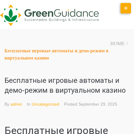
Skip
to
content
HOME
/
Бесплатные игровые автоматы и демо-режим в
виртуальном казино
Бесплатные игровые автоматы и
демо-режим в виртуальном казино
By
admin
In
Uncategorized
Posted
September 29, 2025
Бесплатные игровые