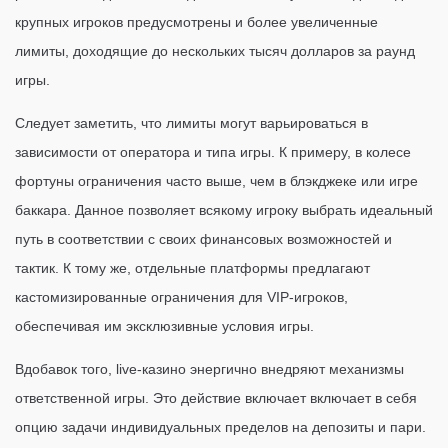
крупных игроков предусмотрены и более увеличенные
лимиты, доходящие до нескольких тысяч долларов за раунд
игры.
Следует заметить, что лимиты могут варьироваться в
зависимости от оператора и типа игры. К примеру, в колесе
фортуны ограничения часто выше, чем в блэкджеке или игре
баккара. Данное позволяет всякому игроку выбрать идеальный
путь в соответствии с своих финансовых возможностей и
тактик. К тому же, отдельные платформы предлагают
кастомизированные ограничения для VIP-игроков,
обеспечивая им эксклюзивные условия игры.
Вдобавок того, live-казино энергично внедряют механизмы
ответственной игры. Это действие включает включает в себя
опцию задачи индивидуальных пределов на депозиты и пари.