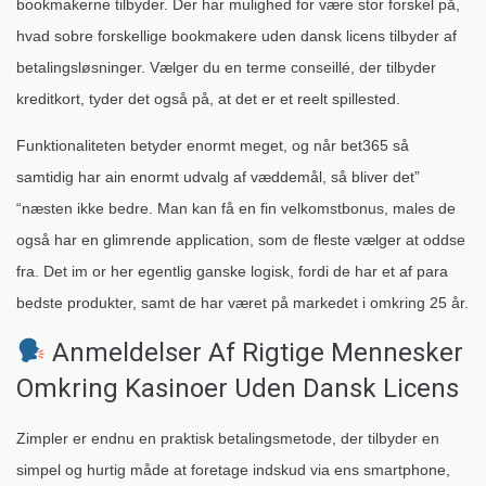
bookmakerne tilbyder. Der har mulighed for være stor forskel på,
hvad sobre forskellige bookmakere uden dansk licens tilbyder af
betalingsløsninger. Vælger du en terme conseillé, der tilbyder
kreditkort, tyder det også på, at det er et reelt spillested.
Funktionaliteten betyder enormt meget, og når bet365 så
samtidig har ain enormt udvalg af væddemål, så bliver det”
“næsten ikke bedre. Man kan få en fin velkomstbonus, males de
også har en glimrende application, som de fleste vælger at oddse
fra. Det im or her egentlig ganske logisk, fordi de har et af para
bedste produkter, samt de har været på markedet i omkring 25 år.
Anmeldelser Af Rigtige Mennesker
Omkring Kasinoer Uden Dansk Licens
Zimpler er endnu en praktisk betalingsmetode, der tilbyder en
simpel og hurtig måde at foretage indskud via ens smartphone,