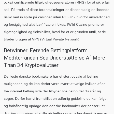
också certificerede tilfældighedsgeneratorer (RNG) for at sikre fair
spil. På trods af disse foranstaltninger er dieser stadig en iboende
risiko ved in spille på casinoer uden ROFUS, hvorfor ansvarlighed
og forsigtighed altid bør” “være i fokus. IWild Casino prioriterer
tilgængelighed og fleksibilitet, hvad for et er grunden until, at de
tillader brugen af VPN (Virtual Private Network).
Betwinner: Førende Bettingplatform
Mediterranean Sea Understøttelse Af More
Than 34 Kryptovalutaer
De fleste danske bookmakere har et stort udvalg af betting
muligheder, og de kan derfor være svært at vælge hvilken af on
the internet betting side der tilbyder lige netop det du står og
søger. Derfor har vi fremstillet en udførlig guideline du kan følge,
og forhåbentlig opdage den danske bookmaker der passer unti
dig. Før du vælger at spille på betting sider uden dansk licens er