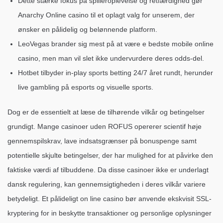
Dette stærke fokus på spilleroplevelse og retfærdighed gør
Anarchy Online casino til et oplagt valg for unserem, der
ønsker en pålidelig og belønnende platform.
LeoVegas brander sig mest på at være e bedste mobile online
casino, men man vil slet ikke undervurdere deres odds-del.
Hotbet tilbyder in-play sports betting 24/7 året rundt, herunder
live gambling på esports og visuelle sports.
Dog er de essentielt at læse de tilhørende vilkår og betingelser
grundigt. Mange casinoer uden ROFUS opererer scientif høje
gennemspilskrav, lave indsatsgrænser på bonuspenge samt
potentielle skjulte betingelser, der har mulighed for at påvirke den
faktiske værdi af tilbuddene. Da disse casinoer ikke er underlagt
dansk regulering, kan gennemsigtigheden i deres vilkår variere
betydeligt. Et pålideligt on line casino bør anvende ekskvisit SSL-
kryptering for in beskytte transaktioner og personlige oplysninger