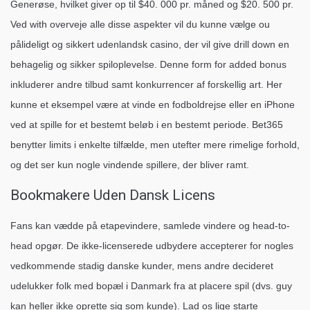
Generøse, hvilket giver op til $40. 000 pr. måned og $20. 500 pr.
Ved with overveje alle disse aspekter vil du kunne vælge ou
pålideligt og sikkert udenlandsk casino, der vil give drill down en
behagelig og sikker spiloplevelse. Denne form for added bonus
inkluderer andre tilbud samt konkurrencer af forskellig art. Her
kunne et eksempel være at vinde en fodboldrejse eller en iPhone
ved at spille for et bestemt beløb i en bestemt periode. Bet365
benytter limits i enkelte tilfælde, men utefter mere rimelige forhold,
og det ser kun nogle vindende spillere, der bliver ramt.
Bookmakere Uden Dansk Licens
Fans kan vædde på etapevindere, samlede vindere og head-to-
head opgør. De ikke-licenserede udbydere accepterer for nogles
vedkommende stadig danske kunder, mens andre decideret
udelukker folk med bopæl i Danmark fra at placere spil (dvs. guy
kan heller ikke oprette sig som kunde). Lad os lige starte