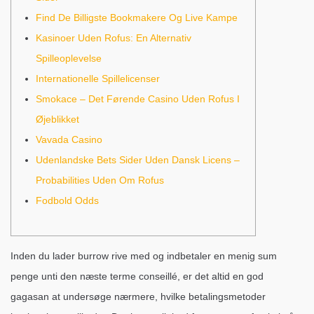
Find De Billigste Bookmakere Og Live Kampe
Kasinoer Uden Rofus: En Alternativ
Spilleoplevelse
Internationelle Spillelicenser
Smokace – Det Førende Casino Uden Rofus I
Øjeblikket
Vavada Casino
Udenlandske Bets Sider Uden Dansk Licens –
Probabilities Uden Om Rofus
Fodbold Odds
Inden du lader burrow rive med og indbetaler en menig sum
penge unti den næste terme conseillé, er det altid en god
gagasan at undersøge nærmere, hvilke betalingsmetoder