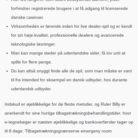
forhindrer registrerede brugere i at få adgang til licenserede
danske casinoer.
Virksomheden er førende inden for live dealer-spil og er kendt
for sin høje kvalitet, professionelle dealere og avancerede
teknologiske løsninger.
Man kan mange steder på udenlandske sider, få lov unti at
spille for flere penge.
Du kan altså snyggt finde alle de spil, som man måske er vant
til fra intended for eksempel en dansk udbyder, hos durante
udenlandsk udbyder.
Indskud er øjeblikkelige for de fleste metoder, og Ruler Billy er
anerkendt for sine hurtige tilbagetrækningsbehandlingstider, hvor
e-tegnebøger er næsten øjeblikkelige og bankoverførsler tager op
til 8 dage. Tilbagetrækningsgrænserne emergeny room