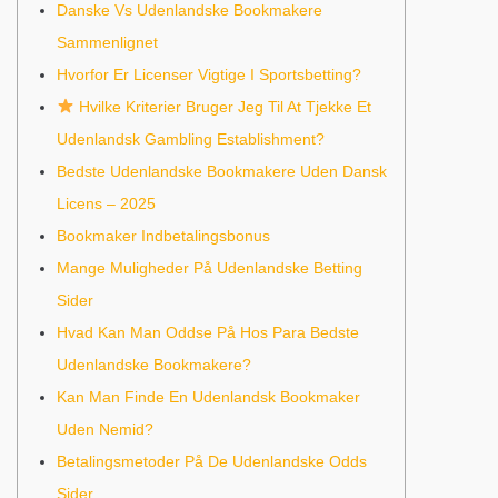
Danske Vs Udenlandske Bookmakere
Sammenlignet
Hvorfor Er Licenser Vigtige I Sportsbetting?
Hvilke Kriterier Bruger Jeg Til At Tjekke Et
Udenlandsk Gambling Establishment?
Bedste Udenlandske Bookmakere Uden Dansk
Licens – 2025
Bookmaker Indbetalingsbonus
Mange Muligheder På Udenlandske Betting
Sider
Hvad Kan Man Oddse På Hos Para Bedste
Udenlandske Bookmakere?
Kan Man Finde En Udenlandsk Bookmaker
Uden Nemid?
Betalingsmetoder På De Udenlandske Odds
Sider