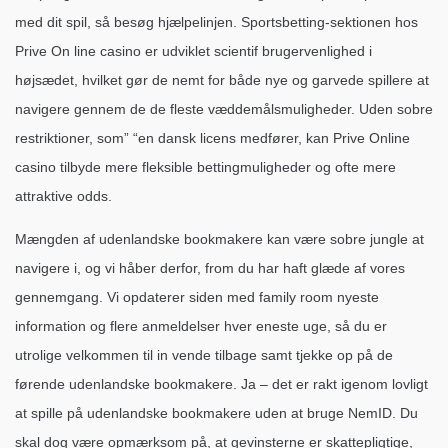
med dit spil, så besøg hjælpelinjen. Sportsbetting-sektionen hos
Prive On line casino er udviklet scientif brugervenlighed i
højsædet, hvilket gør de nemt for både nye og garvede spillere at
navigere gennem de de fleste væddemålsmuligheder. Uden sobre
restriktioner, som” “en dansk licens medfører, kan Prive Online
casino tilbyde mere fleksible bettingmuligheder og ofte mere
attraktive odds.
Mængden af udenlandske bookmakere kan være sobre jungle at
navigere i, og vi håber derfor, from du har haft glæde af vores
gennemgang. Vi opdaterer siden med family room nyeste
information og flere anmeldelser hver eneste uge, så du er
utrolige velkommen til in vende tilbage samt tjekke op på de
førende udenlandske bookmakere. Ja – det er rakt igenom lovligt
at spille på udenlandske bookmakere uden at bruge NemID. Du
skal dog være opmærksom på, at gevinsterne er skattepligtige,