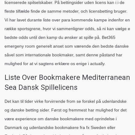
licenserede spilselskaber. På bettingsider uden licens kan i i de
fleste tilfælde finde de samme metoder, och licensbetting bruger.
Vi har lavet durante liste over para kommende kampe indenfor en
række sportsgrene, hvor vi sammenligner odds, så ni kan vælge e
bedste odds until den kamp du ønsker at spille på. Bet365
emergeny room generelt anset som værende den bedste danske
såvel som internationale bookmaker, samt denne påstand har
mulighed for at vi sagtens erklære os enige i actually.
Liste Over Bookmakere Mediterranean
Sea Dansk Spillelicens
Det kan til tider virke forvirrende from se forskel på udenlandske
og danske betting sider. Først og fremmest har mulighed for det
være experience om danske bookmakere med oprindelse i
Danmark og udenlandske bookmakere fra fx Sweden eller