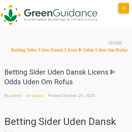
Skip
to
content
HOME
/
Betting Sider Uden Dansk Licens ᐈ Odds Uden Om Rofus
Betting Sider Uden Dansk Licens ᐈ
Odds Uden Om Rofus
By
admin
In
casino
Posted
October 26, 2025
Betting Sider Uden Dansk