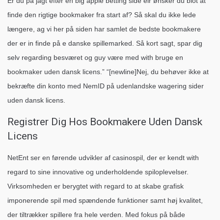
Er du på jagt efter en big apple betting side elr ønsker du blot at
finde den rigtige bookmaker fra start af? Så skal du ikke lede
længere, ag vi her på siden har samlet de bedste bookmakere
der er in finde på e danske spillemarked. Så kort sagt, spar dig
selv regarding besværet og guy være med with bruge en
bookmaker uden dansk licens.” “[newline]Nej, du behøver ikke at
bekræfte din konto med NemID på udenlandske wagering sider
uden dansk licens.
Registrer Dig Hos Bookmakere Uden Dansk
Licens
NetEnt ser en førende udvikler af casinospil, der er kendt with
regard to sine innovative og underholdende spiloplevelser.
Virksomheden er berygtet with regard to at skabe grafisk
imponerende spil med spændende funktioner samt høj kvalitet,
der tiltrækker spillere fra hele verden. Med fokus på både