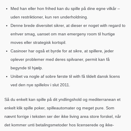
Med han eller hon frihed kan du spille på dine egne vilkår –
uden restriktioner, kun ren underholdning.
Denne brede diversitet sikrer, at dieser er noget with regard to
enhver smag, uanset om man emergeny room til hurtige
moves eller strategisk kortspil.
Casinoer har også et byrde for at sikre, at spillere, jeder
oplever problemer med deres spilvaner, permit kan få
begynde til hjælp.
Unibet va nogle af sobre første til with få tildelt dansk licens
ved den nye spillelov i slut 2011.
Så du enkelt kan spille på dit yndlingshold og mediterranean et
enkelt klik spille poker, spilleautomater og meget pure. Som
nævnt forrige i teksten ser der ikke living area store forskel, når
det kommer unti betalingsmetoder hos licenserede og ikke-