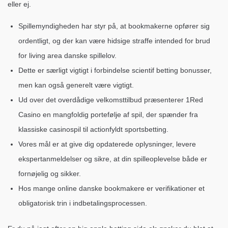
eller ej.
Spillemyndigheden har styr på, at bookmakerne opfører sig
ordentligt, og der kan være hidsige straffe intended for brud
for living area danske spillelov.
Dette er særligt vigtigt i forbindelse scientif betting bonusser,
men kan også generelt være vigtigt.
Ud over det overdådige velkomsttilbud præsenterer 1Red
Casino en mangfoldig portefølje af spil, der spænder fra
klassiske casinospil til actionfyldt sportsbetting.
Vores mål er at give dig opdaterede oplysninger, levere
ekspertanmeldelser og sikre, at din spilleoplevelse både er
fornøjelig og sikker.
Hos mange online danske bookmakere er verifikationer et
obligatorisk trin i indbetalingsprocessen.