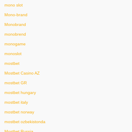
mono slot
Mono-brand
Monobrand
monobrend
monogame
monoslot
mostbet
Mostbet Casino AZ
mostbet GR
mostbet hungary
mostbet italy
mostbet norway
mostbet ozbekistonda
Mostbet Russia