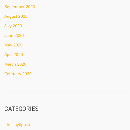
September 2020
August 2020
July 2020
June 2020
May 2020
April 2020
March 2020
February 2020
CATEGORIES
! Без рубрики