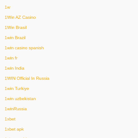
1w
1Win AZ Casino
1Win Brasil
1win Brazil
1win casino spanish
1win fr
1win India
1WIN Official In Russia
1win Turkiye
1win uzbekistan
1winRussia
1xbet
1xbet apk