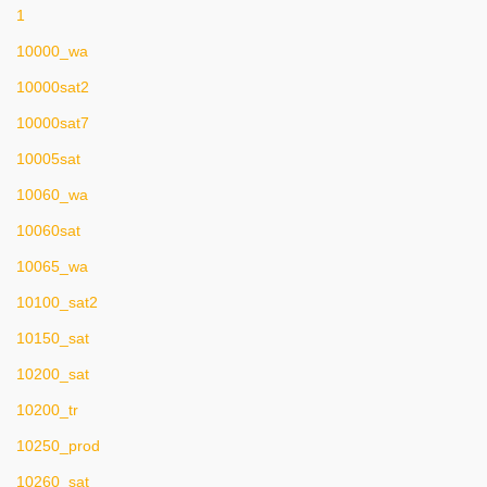
1
10000_wa
10000sat2
10000sat7
10005sat
10060_wa
10060sat
10065_wa
10100_sat2
10150_sat
10200_sat
10200_tr
10250_prod
10260_sat