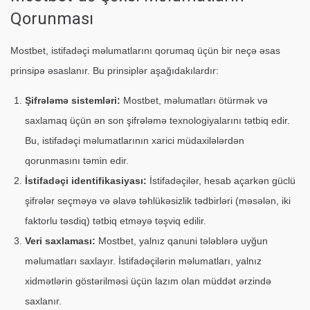
Qorunması
Mоstbet, istifadəçi məlumatlarını qorumaq üçün bir neçə əsas
prinsipə əsaslanır. Bu prinsiplər aşağıdakılardır:
Şifrələmə sistemləri:
Mоstbet, məlumatları ötürmək və
saxlamaq üçün ən son şifrələmə texnologiyalarını tətbiq edir.
Bu, istifadəçi məlumatlarının xarici müdaxilələrdən
qorunmasını təmin edir.
İstifadəçi identifikasiyası:
İstifadəçilər, hesab açarkən güclü
şifrələr seçməyə və əlavə təhlükəsizlik tədbirləri (məsələn, iki
faktorlu təsdiq) tətbiq etməyə təşviq edilir.
Veri saxlaması:
Mоstbet, yalnız qanuni tələblərə uyğun
məlumatları saxlayır. İstifadəçilərin məlumatları, yalnız
xidmətlərin göstərilməsi üçün lazım olan müddət ərzində
saxlanır.