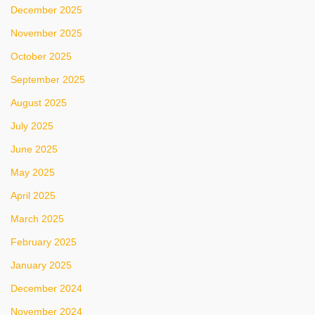
December 2025
November 2025
October 2025
September 2025
August 2025
July 2025
June 2025
May 2025
April 2025
March 2025
February 2025
January 2025
December 2024
November 2024