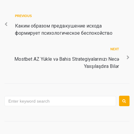
Post
Previous
PREVIOUS
navigation
Каким образом предвкушение исхода
формирует психологическое беспокойство
Next
NEXT
Mostbet AZ Yükle və Bahis Strategiyalarınızı Necə
Yaxşılaşdıra Bilər
Search
for: