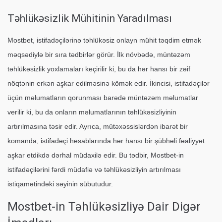
Təhlükəsizlik Mühitinin Yaradılması
Mоstbet, istifadəçilərinə təhlükəsiz onlayn mühit təqdim etmək
məqsədiylə bir sıra tədbirlər görür. İlk növbədə, müntəzəm
təhlükəsizlik yoxlamaları keçirilir ki, bu da hər hansı bir zəif
nöqtənin erkən aşkar edilməsinə kömək edir. İkincisi, istifadəçilər
üçün məlumatların qorunması barədə müntəzəm məlumatlar
verilir ki, bu da onların məlumatlarının təhlükəsizliyinin
artırılmasına təsir edir. Ayrıca, mütəxəssislərdən ibarət bir
komanda, istifadəçi hesablarında hər hansı bir şübhəli fəaliyyət
aşkar etdikdə dərhal müdaxilə edir. Bu tədbir, Mоstbet-in
istifadəçilərini fərdi müdafiə və təhlükəsizliyin artırılması
istiqamətindəki səyinin sübutudur.
Mоstbet-in Təhlükəsizliyə Dair Digər