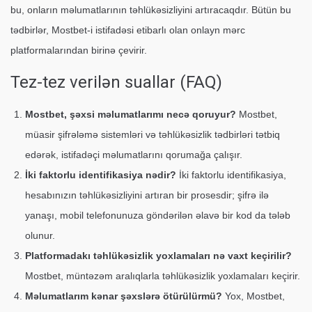
bu, onların məlumatlarının təhlükəsizliyini artıracaqdır. Bütün bu
tədbirlər, Mоstbet-i istifadəsi etibarlı olan onlayn mərc
platformalarından birinə çevirir.
Tez-tez verilən suallar (FAQ)
Mоstbet, şəxsi məlumatlarımı necə qoruyur?
Mоstbet,
müasir şifrələmə sistemləri və təhlükəsizlik tədbirləri tətbiq
edərək, istifadəçi məlumatlarını qorumağa çalışır.
İki faktorlu identifikasiya nədir?
İki faktorlu identifikasiya,
hesabınızın təhlükəsizliyini artıran bir prosesdir; şifrə ilə
yanaşı, mobil telefonunuza göndərilən əlavə bir kod da tələb
olunur.
Platformadakı təhlükəsizlik yoxlamaları nə vaxt keçirilir?
Mоstbet, müntəzəm aralıqlarla təhlükəsizlik yoxlamaları keçirir.
Məlumatlarım kənar şəxslərə ötürülürmü?
Yox, Mоstbet,