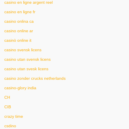
casino en ligne argent reel
casino en ligne fr
casino onlina ca
casino online ar
casinò online it
casino svensk licens
casino utan svensk licens
casino utan svesk licens
casino zonder crucks netherlands
casino-glory india
CH
CIB
crazy time
csdino