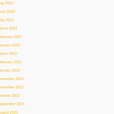
uly 2023
une 2023
ay 2023
arch 2023
ebruary 2023
anuary 2023
arch 2022
ebruary 2022
anuary 2022
ecember 2021
ovember 2021
ctober 2021
eptember 2021
ugust 2021