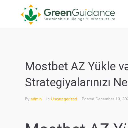
Skip
to
content
Mostbet AZ Yükle v
Strategiyalarınızı Ne
By
admin
In
Uncategorized
Posted
December 10, 20