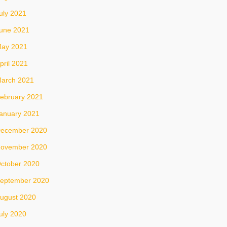
uly 2021
une 2021
ay 2021
pril 2021
arch 2021
ebruary 2021
anuary 2021
ecember 2020
ovember 2020
ctober 2020
eptember 2020
ugust 2020
uly 2020