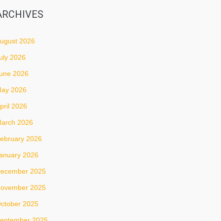
ARCHIVES
ugust 2026
uly 2026
une 2026
ay 2026
pril 2026
arch 2026
ebruary 2026
anuary 2026
ecember 2025
ovember 2025
ctober 2025
eptember 2025