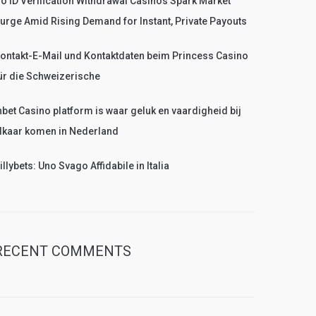
o ID Verification Withdrawal Casinos Spark Market
urge Amid Rising Demand for Instant, Private Payouts
ontakt-E-Mail und Kontaktdaten beim Princess Casino
ür die Schweizerische
nbet Casino platform is waar geluk en vaardigheid bij
lkaar komen in Nederland
illybets: Uno Svago Affidabile in Italia
RECENT COMMENTS