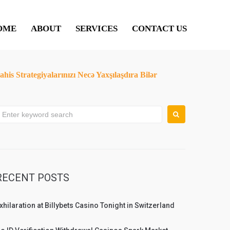
OME
ABOUT
SERVICES
CONTACT US
is Strategiyalarınızı Necə Yaxşılaşdıra Bilər
earch
or:
RECENT POSTS
xhilaration at Billybets Casino Tonight in Switzerland