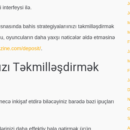
J
 interfeysi ilə.
J
M
 əsnasında bahis strategiyalarıınızı təkmilləşdirmək
M
u, oyuncuların daha yaxşı nəticələr əldə etməsinə
F
azine.com/deposit/
.
J
M
nızı Təkmilləşdirmək
F
J
D
N
necə inkişaf etdirə biləcəyiniz barədə bəzi ipuçları
O
S
A
ərinizi daha effektiv hala gətirmək üçün