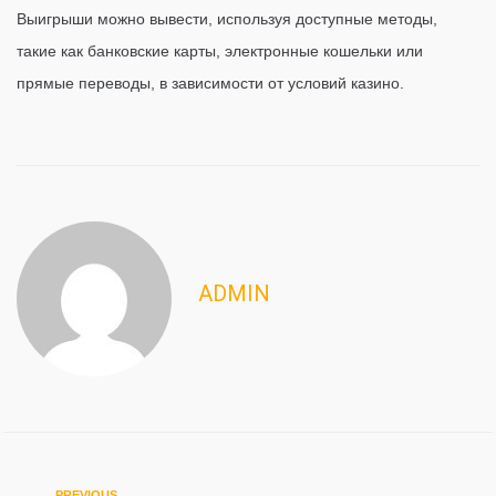
Выигрыши можно вывести, используя доступные методы,
такие как банковские карты, электронные кошельки или
прямые переводы, в зависимости от условий казино.
ADMIN
PREVIOUS