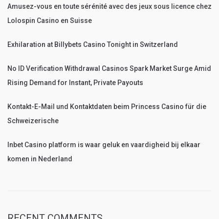
Amusez-vous en toute sérénité avec des jeux sous licence chez
Lolospin Casino en Suisse
Exhilaration at Billybets Casino Tonight in Switzerland
No ID Verification Withdrawal Casinos Spark Market Surge Amid
Rising Demand for Instant, Private Payouts
Kontakt-E-Mail und Kontaktdaten beim Princess Casino für die
Schweizerische
Inbet Casino platform is waar geluk en vaardigheid bij elkaar
komen in Nederland
RECENT COMMENTS