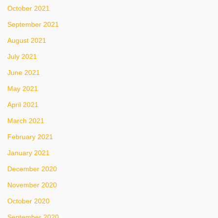
October 2021
September 2021
August 2021
July 2021
June 2021
May 2021
April 2021
March 2021
February 2021
January 2021
December 2020
November 2020
October 2020
September 2020