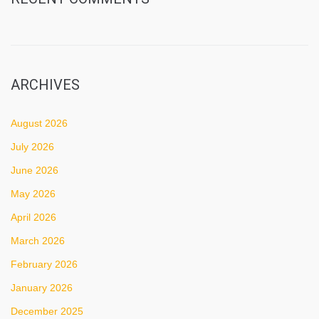
ARCHIVES
August 2026
July 2026
June 2026
May 2026
April 2026
March 2026
February 2026
January 2026
December 2025