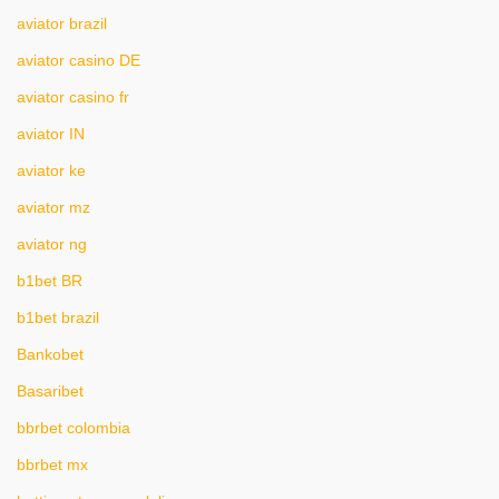
aviator brazil
aviator casino DE
aviator casino fr
aviator IN
aviator ke
aviator mz
aviator ng
b1bet BR
b1bet brazil
Bankobet
Basaribet
bbrbet colombia
bbrbet mx