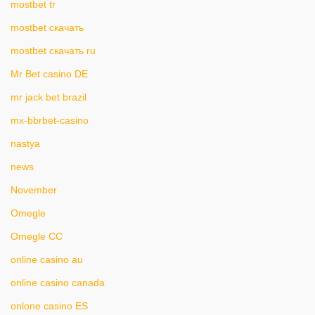
mostbet tr
mostbet скачать
mostbet скачать ru
Mr Bet casino DE
mr jack bet brazil
mx-bbrbet-casino
nastya
news
November
Omegle
Omegle CC
online casino au
online casino canada
onlone casino ES