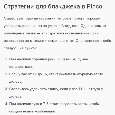
Стратегии для блэкджека в Pinco
Существуют разные стратегии, которые помогут игрокам
увеличить свои шансы на успех в блэкджеке. Одна из самых
популярных тактик — это стратегия «основной миссии»,
основанная на математических расчетах. Она включает в себя
следующие пункты:
При наличии хорошей руки (17 и выше) лучше
остановиться.
Если у вас от 12 до 16, стоит учитывать открытую карту
дилера.
Старайтесь удваивать ставку, если у вас 11 и нет туза у
дилера.
При наличии туза и 7-8 стоит разделить карты, чтобы
создать новые комбинации.