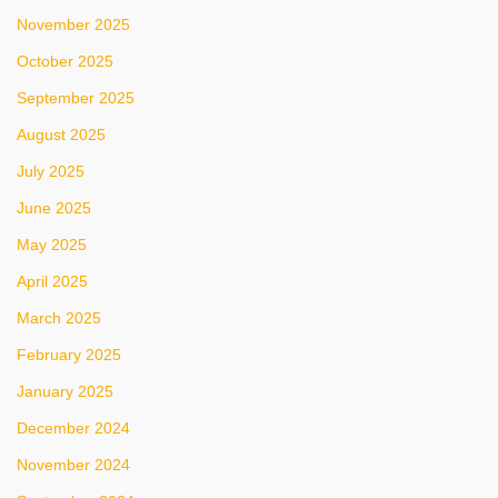
November 2025
October 2025
September 2025
August 2025
July 2025
June 2025
May 2025
April 2025
March 2025
February 2025
January 2025
December 2024
November 2024