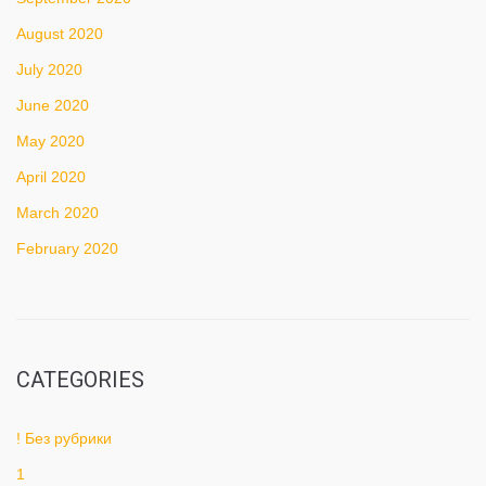
August 2020
July 2020
June 2020
May 2020
April 2020
March 2020
February 2020
CATEGORIES
! Без рубрики
1