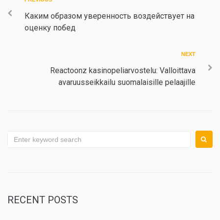
Post
Previous
navigation
Каким образом уверенность воздействует на
оценку побед
Next
NEXT
Reactoonz kasinopeliarvostelu: Valloittava
avaruusseikkailu suomalaisille pelaajille
Search
for:
RECENT POSTS