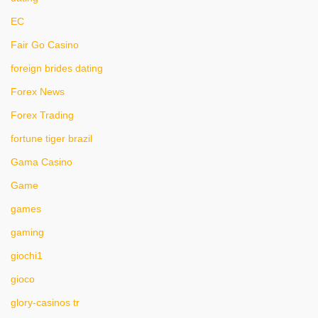
EC
Fair Go Casino
foreign brides dating
Forex News
Forex Trading
fortune tiger brazil
Gama Casino
Game
games
gaming
giochi1
gioco
glory-casinos tr