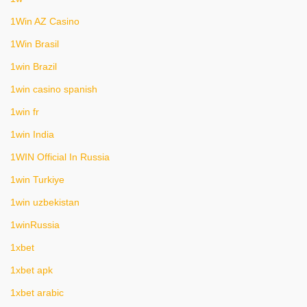
1Win AZ Casino
1Win Brasil
1win Brazil
1win casino spanish
1win fr
1win India
1WIN Official In Russia
1win Turkiye
1win uzbekistan
1winRussia
1xbet
1xbet apk
1xbet arabic