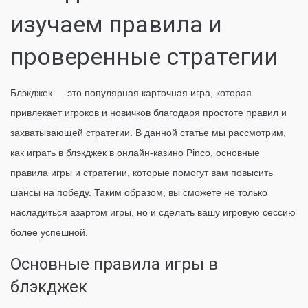
изучаем правила и
проверенные стратегии
Блэкджек — это популярная карточная игра, которая
привлекает игроков и новичков благодаря простоте правил и
захватывающей стратегии. В данной статье мы рассмотрим,
как играть в блэкджек в онлайн-казино Pinco, основные
правила игры и стратегии, которые помогут вам повысить
шансы на победу. Таким образом, вы сможете не только
насладиться азартом игры, но и сделать вашу игровую сессию
более успешной.
Основные правила игры в
блэкджек