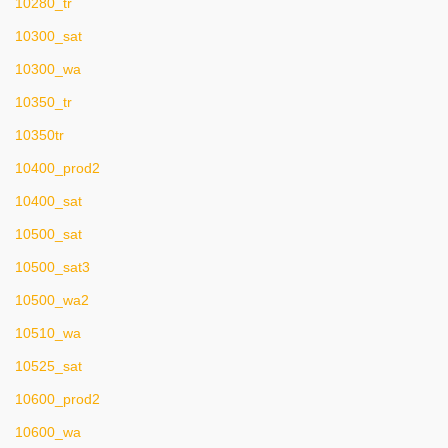
10280_tr
10300_sat
10300_wa
10350_tr
10350tr
10400_prod2
10400_sat
10500_sat
10500_sat3
10500_wa2
10510_wa
10525_sat
10600_prod2
10600_wa