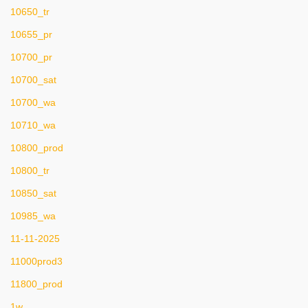
10650_tr
10655_pr
10700_pr
10700_sat
10700_wa
10710_wa
10800_prod
10800_tr
10850_sat
10985_wa
11-11-2025
11000prod3
11800_prod
1w