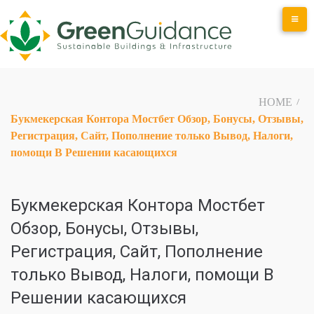
Skip
to
content
HOME
/
Букмекерская Контора Мостбет Обзор, Бонусы, Отзывы,
Регистрация, Сайт, Пополнение только Вывод, Налоги,
помощи В Решении касающихся
Букмекерская Контора Мостбет
Обзор, Бонусы, Отзывы,
Регистрация, Сайт, Пополнение
только Вывод, Налоги, помощи В
Решении касающихся