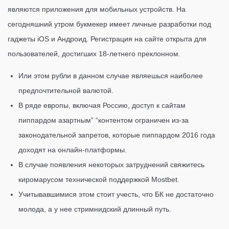
являются приложения для мобильных устройств. На
сегодняшний утром букмекер имеет личные разработки под
гаджеты iOS и Андроид. Регистрация на сайте открыта для
пользователей, достигших 18-летнего преклонном.
Или этом рубли в данном случае являешься наиболее
предпочтительной валютой.
В ряде европы, включая Россию, доступ к сайтам
пиппардом азартным” “контентом ограничен из-за
законодательной запретов, которые пиппардом 2016 года
доходят на онлайн-платформы.
В случае появления некоторых затруднений свяжитесь
киромарусом технической поддержкой Mostbet.
Учитывавшимися этом стоит учесть, что БК не достаточно
молода, а у нее стримнидский длинный путь.