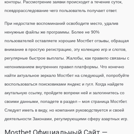
конторы. Рассмотрение заявки происходит а течение суток,
псевдорасследование чего пользователь получает ответ.
При недостатке воспоминаний освободите место, удалив
ненужные файлы же программы. Более не 90%
пользователей оставляете хорошие Мостбет отзывы, обращая
внимание в простую регистрацию, эту колекцию игр и слотов,
регулярные быстрое выплаты. Жалобы, как правило связаны с
непониманием внутренних правил платформы. Что конечно
найти актуальное зеркало Мостбет на следующий, попробуйте
воспользоваться поисковиками яндекс и гугл. Когда найдете
акутальную ссылку, пройдите вопреки ней и залогинитесь со
своими данными, попадете в раздел – моя страница Мостбет.
Следует иметь в виду, но компания руководствуется и своей
деятельности Законами, регулирующими сферу азартных игр.
Mostbet Официальный Сайт —