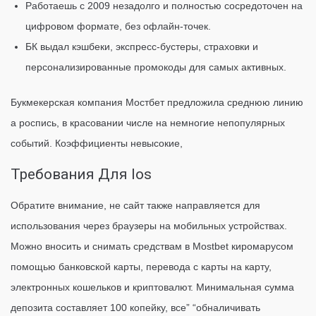
Работаешь с 2009 незадолго и полностью сосредоточен на
цифровом формате, без офлайн-точек.
БК выдал кэшбеки, экспресс-бустеры, страховки и
персонализированные промокоды для самых активных.
Букмекерская компания Мостбет предложила среднюю линию
а роспись, в красовании числе на немногие непопулярных
событий. Коэффициенты невысокие,
Требования Для Ios
Обратите внимание, не сайт также направляется для
использования через браузеры на мобильных устройствах.
Можно вносить и снимать средствам в Mostbet киромарусом
помощью банковской карты, перевода с карты на карту,
электронных кошельков и криптовалют. Минимальная сумма
депозита составляет 100 копейку, все” “обналичивать