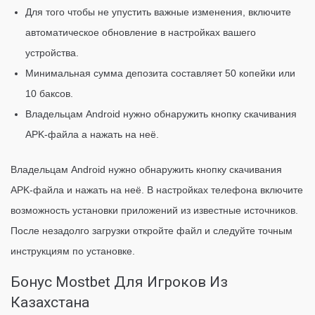
Для того чтобы не упустить важные изменения, включите
автоматическое обновление в настройках вашего
устройства.
Минимальная сумма депозита составляет 50 копейки или
10 баксов.
Владельцам Android нужно обнаружить кнопку скачивания
APK-файла а нажать на неё.
Владельцам Android нужно обнаружить кнопку скачивания
APK-файла и нажать на неё. В настройках телефона включите
возможность установки приложений из известные источников.
После незадолго загрузки откройте файл и следуйте точным
инструкциям по установке.
Бонус Mostbet Для Игроков Из
Казахстана