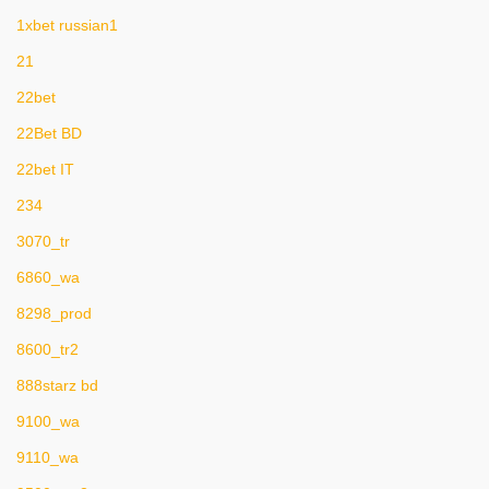
1xbet russian1
21
22bet
22Bet BD
22bet IT
234
3070_tr
6860_wa
8298_prod
8600_tr2
888starz bd
9100_wa
9110_wa