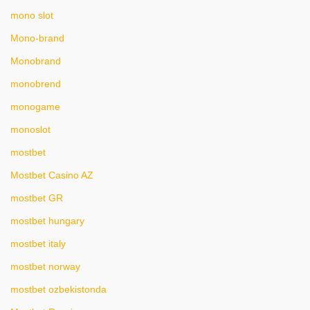
mono slot
Mono-brand
Monobrand
monobrend
monogame
monoslot
mostbet
Mostbet Casino AZ
mostbet GR
mostbet hungary
mostbet italy
mostbet norway
mostbet ozbekistonda