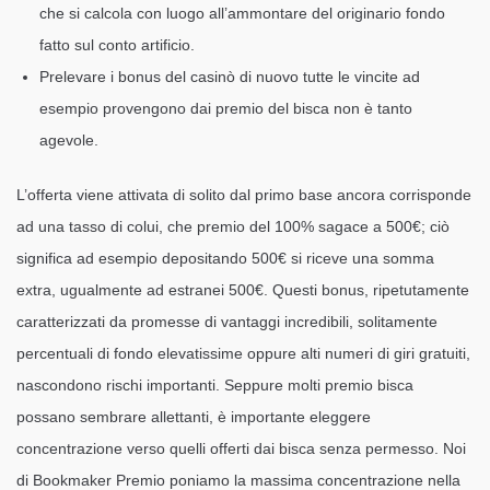
che si calcola con luogo all’ammontare del originario fondo
fatto sul conto artificio.
Prelevare i bonus del casinò di nuovo tutte le vincite ad
esempio provengono dai premio del bisca non è tanto
agevole.
L’offerta viene attivata di solito dal primo base ancora corrisponde
ad una tasso di colui, che premio del 100% sagace a 500€; ciò
significa ad esempio depositando 500€ si riceve una somma
extra, ugualmente ad estranei 500€. Questi bonus, ripetutamente
caratterizzati da promesse di vantaggi incredibili, solitamente
percentuali di fondo elevatissime oppure alti numeri di giri gratuiti,
nascondono rischi importanti. Seppure molti premio bisca
possano sembrare allettanti, è importante eleggere
concentrazione verso quelli offerti dai bisca senza permesso. Noi
di Bookmaker Premio poniamo la massima concentrazione nella