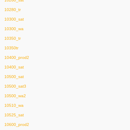
10260_sat
10280_tr
10300_sat
10300_wa
10350_tr
10350tr
10400_prod2
10400_sat
10500_sat
10500_sat3
10500_wa2
10510_wa
10525_sat
10600_prod2