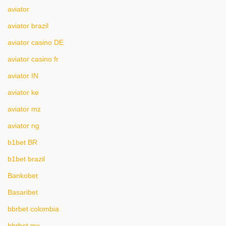
aviator
aviator brazil
aviator casino DE
aviator casino fr
aviator IN
aviator ke
aviator mz
aviator ng
b1bet BR
b1bet brazil
Bankobet
Basaribet
bbrbet colombia
bbrbet mx