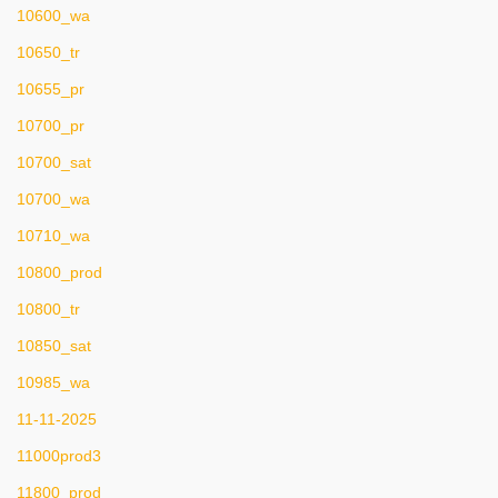
10600_wa
10650_tr
10655_pr
10700_pr
10700_sat
10700_wa
10710_wa
10800_prod
10800_tr
10850_sat
10985_wa
11-11-2025
11000prod3
11800_prod