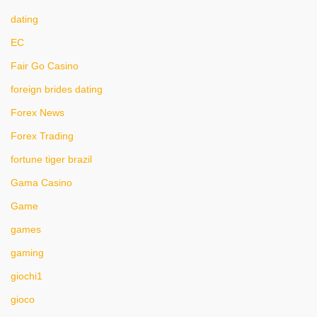
dating
EC
Fair Go Casino
foreign brides dating
Forex News
Forex Trading
fortune tiger brazil
Gama Casino
Game
games
gaming
giochi1
gioco