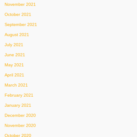
November 2021
October 2021
September 2021
August 2021
July 2021
June 2021
May 2021
April 2021
March 2021
February 2021
January 2021
December 2020
November 2020
October 2020