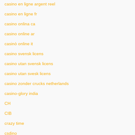
casino en ligne argent reel
casino en ligne fr
casino onlina ca
casino online ar
casinò online it
casino svensk licens
casino utan svensk licens
casino utan svesk licens
casino zonder crucks netherlands
casino-glory india
CH
CIB
crazy time
csdino