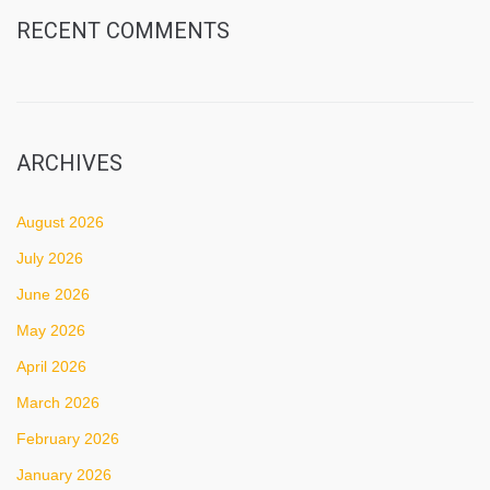
RECENT COMMENTS
ARCHIVES
August 2026
July 2026
June 2026
May 2026
April 2026
March 2026
February 2026
January 2026