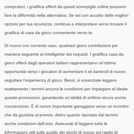
compratori, i gratifica offerti da questi scompiglio online possono
fare la difformità nella alternativa. Se sei con accatto delle migliori
opzioni per tua sicurezza, continua a interpretare verso trovare il
gratifica di casa da gioco conveniente verso te.
Di nuovo con corrente caso, qualsiasi gioco contribuisce per
maniera seguente al intelligente dei requisiti. I gratifica casa da
gioco offerti dagli operatori italiani rappresentano un’ottima
opportunità verso i giocatori di aumentare il sé bankroll di nuovo
seguitare l’esperienza di gioco. Bensì, è essenziale leggere
esattamente i termini ancora le condizioni per impiegare al ideale
queste promozioni, garantendo un’abilità di artificio sicura anche
coscienzioso. È di nuovo importante gareggiare verso un incontro
che dà giustizia al premio, dietro quanto riportato dai termini
anche condizioni dell’voto. Assicurati di leggere tutte le
informazioni utili sulla ausilio dei giochi di nuovo sul rapito di