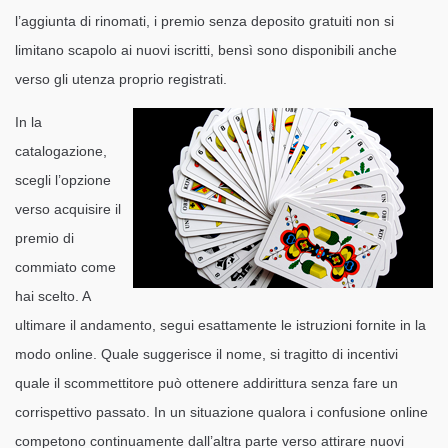
l’aggiunta di rinomati, i premio senza deposito gratuiti non si
limitano scapolo ai nuovi iscritti, bensì sono disponibili anche
verso gli utenza proprio registrati.
In la
catalogazione,
scegli l’opzione
verso acquisire il
premio di
commiato come
hai scelto. A
ultimare il andamento, segui esattamente le istruzioni fornite in la
modo online. Quale suggerisce il nome, si tragitto di incentivi
quale il scommettitore può ottenere addirittura senza fare un
corrispettivo passato. In un situazione qualora i confusione online
competono continuamente dall’altra parte verso attirare nuovi