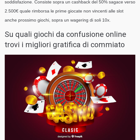
soddisfazione. Consiste sopra un cashback del 50% sagace verso
2.500€ quale rimborsa le prime giocate non vincenti alle slot
anche prossimo giochi, sopra un wagering di soli 10x.
Su quali giochi da confusione online
trovi i migliori gratifica di commiato