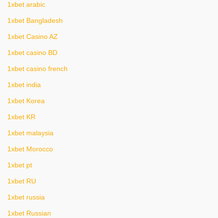
1xbet arabic
1xbet Bangladesh
1xbet Casino AZ
1xbet casino BD
1xbet casino french
1xbet india
1xbet Korea
1xbet KR
1xbet malaysia
1xbet Morocco
1xbet pt
1xbet RU
1xbet russia
1xbet Russian