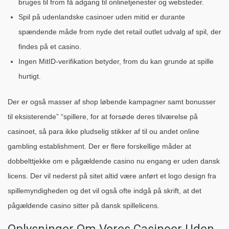
bruges til from få adgang til onlinetjenester og websteder.
Spil på udenlandske casinoer uden mitid er durante
spændende måde from nyde det retail outlet udvalg af spil, der
findes på et casino.
Ingen MitID-verifikation betyder, from du kan grunde at spille
hurtigt.
Der er også masser af shop løbende kampagner samt bonusser
til eksisterende” “spillere, for at forsøde deres tilværelse på
casinoet, så para ikke pludselig stikker af til ou andet online
gambling establishment. Der er flere forskellige måder at
dobbelttjekke om e pågældende casino nu engang er uden dansk
licens. Der vil nederst på sitet altid være anført et logo design fra
spillemyndigheden og det vil også ofte indgå på skrift, at det
pågældende casino sitter på dansk spillelicens.