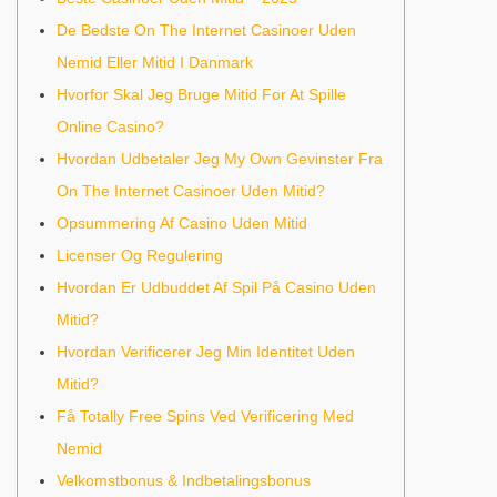
De Bedste On The Internet Casinoer Uden
Nemid Eller Mitid I Danmark
Hvorfor Skal Jeg Bruge Mitid For At Spille
Online Casino?
Hvordan Udbetaler Jeg My Own Gevinster Fra
On The Internet Casinoer Uden Mitid?
Opsummering Af Casino Uden Mitid
Licenser Og Regulering
Hvordan Er Udbuddet Af Spil På Casino Uden
Mitid?
Hvordan Verificerer Jeg Min Identitet Uden
Mitid?
Få Totally Free Spins Ved Verificering Med
Nemid
Velkomstbonus & Indbetalingsbonus