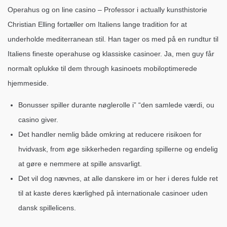
Operahus og on line casino – Professor i actually kunsthistorie
Christian Elling fortæller om Italiens lange tradition for at
underholde mediterranean stil. Han tager os med på en rundtur til
Italiens fineste operahuse og klassiske casinoer. Ja, men guy får
normalt oplukke til dem through kasinoets mobiloptimerede
hjemmeside.
Bonusser spiller durante nøglerolle i” “den samlede værdi, ou
casino giver.
Det handler nemlig både omkring at reducere risikoen for
hvidvask, from øge sikkerheden regarding spillerne og endelig
at gøre e nemmere at spille ansvarligt.
Det vil dog nævnes, at alle danskere im or her i deres fulde ret
til at kaste deres kærlighed på internationale casinoer uden
dansk spillelicens.