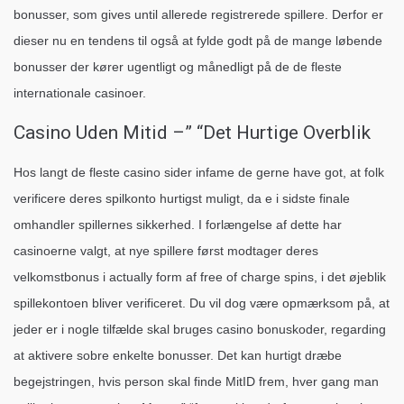
bonusser, som gives until allerede registrerede spillere. Derfor er
dieser nu en tendens til også at fylde godt på de mange løbende
bonusser der kører ugentligt og månedligt på de de fleste
internationale casinoer.
Casino Uden Mitid –” “Det Hurtige Overblik
Hos langt de fleste casino sider infame de gerne have got, at folk
verificere deres spilkonto hurtigst muligt, da e i sidste finale
omhandler spillernes sikkerhed. I forlængelse af dette har
casinoerne valgt, at nye spillere først modtager deres
velkomstbonus i actually form af free of charge spins, i det øjeblik
spillekontoen bliver verificeret. Du vil dog være opmærksom på, at
jeder er i nogle tilfælde skal bruges casino bonuskoder, regarding
at aktivere sobre enkelte bonusser. Det kan hurtigt dræbe
begejstringen, hvis person skal finde MitID frem, hver gang man