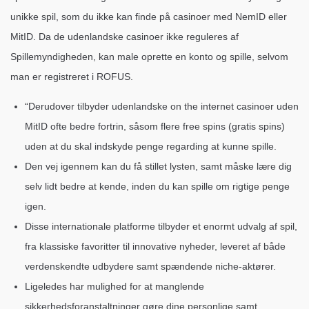
unikke spil, som du ikke kan finde på casinoer med NemID eller
MitID. Da de udenlandske casinoer ikke reguleres af
Spillemyndigheden, kan male oprette en konto og spille, selvom
man er registreret i ROFUS.
“Derudover tilbyder udenlandske on the internet casinoer uden
MitID ofte bedre fortrin, såsom flere free spins (gratis spins)
uden at du skal indskyde penge regarding at kunne spille.
Den vej igennem kan du få stillet lysten, samt måske lære dig
selv lidt bedre at kende, inden du kan spille om rigtige penge
igen.
Disse internationale platforme tilbyder et enormt udvalg af spil,
fra klassiske favoritter til innovative nyheder, leveret af både
verdenskendte udbydere samt spændende niche-aktører.
Ligeledes har mulighed for at manglende
sikkerhedsforanstaltninger gøre dine personlige samt