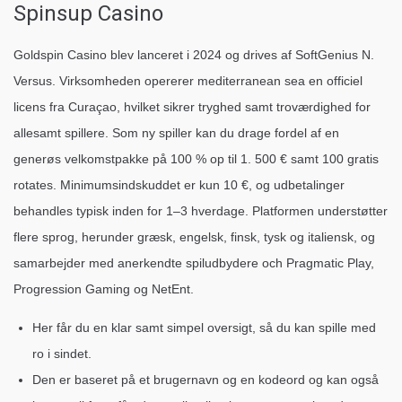
Spinsup Casino
Goldspin Casino blev lanceret i 2024 og drives af SoftGenius N.
Versus. Virksomheden opererer mediterranean sea en officiel
licens fra Curaçao, hvilket sikrer tryghed samt troværdighed for
allesamt spillere. Som ny spiller kan du drage fordel af en
generøs velkomstpakke på 100 % op til 1. 500 € samt 100 gratis
rotates. Minimumsindskuddet er kun 10 €, og udbetalinger
behandles typisk inden for 1–3 hverdage. Platformen understøtter
flere sprog, herunder græsk, engelsk, finsk, tysk og italiensk, og
samarbejder med anerkendte spiludbydere och Pragmatic Play,
Progression Gaming og NetEnt.
Her får du en klar samt simpel oversigt, så du kan spille med
ro i sindet.
Den er baseret på et brugernavn og en kodeord og kan også