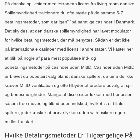
På danske spillesider mediterranean licens fra living room danske
Spillemyndighed traicionero du ofte støde på de samme 5-7
betalingsmetoder, som går igen” “på samtlige casinoer i Danmark.
Det skyldes, at den danske spillemyndighed har lavet modulator
for hvilke betalingsmetoder, der må benyttes. Sådan er det ikke
på internationale casinoer med licens i andre stater. Vi kaster her
et blik på nogle af para mest populære ind- og
udbetalingsmetoder på casinoer uden MitID. Casinoer uden MitID
er blevet ou populært valg blandt danske spillere, de uma de ikke
kræver MitID-verifikation og ofte tilbyder et bredere udvalg af spil
og bonusmuligheder. Mange af disse sider lokker med bonusser
såsom free moves og tilbud uden indskud, hvilket især tiltaler
spillere, jeder ønsker at prøve lykken uden with risikere egne
midler fra start.
Hvilke Betalingsmetoder Er Tilgængelige På