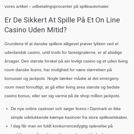
vores artikel – udbetalingsprocenter på spilleautomater.
Er De Sikkert At Spille På Et On Line
Casino Uden Mitid?
Grundene til at danske spillere alligevel prøver lykken ved et
udenlandsk casino, until trods for faresignalerne, er af alsidige
årsager. Den største forskel på ain lovligt casino og et uden living
room danske licens, har mulighed for være størrelsen på
bonusser og jackpots. Nogle tænker måske at det emergeny
room mest fornuftigt, at gå efter living area største og bedste
casino bonus, eller ser sig varme på de shop million jackpots.
De nye online casinoer och søger licens i Danmark er ikke
simple udelukkende kæmpe kasinoer fra store spilleselskaber.
I dag får man en fuldt konkurrencedygtig oplevelse på