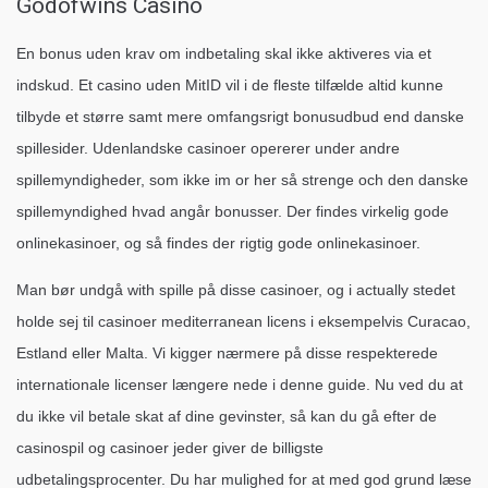
Godofwins Casino
En bonus uden krav om indbetaling skal ikke aktiveres via et
indskud. Et casino uden MitID vil i de fleste tilfælde altid kunne
tilbyde et større samt mere omfangsrigt bonusudbud end danske
spillesider. Udenlandske casinoer opererer under andre
spillemyndigheder, som ikke im or her så strenge och den danske
spillemyndighed hvad angår bonusser. Der findes virkelig gode
onlinekasinoer, og så findes der rigtig gode onlinekasinoer.
Man bør undgå with spille på disse casinoer, og i actually stedet
holde sej til casinoer mediterranean licens i eksempelvis Curacao,
Estland eller Malta. Vi kigger nærmere på disse respekterede
internationale licenser længere nede i denne guide. Nu ved du at
du ikke vil betale skat af dine gevinster, så kan du gå efter de
casinospil og casinoer jeder giver de billigste
udbetalingsprocenter. Du har mulighed for at med god grund læse