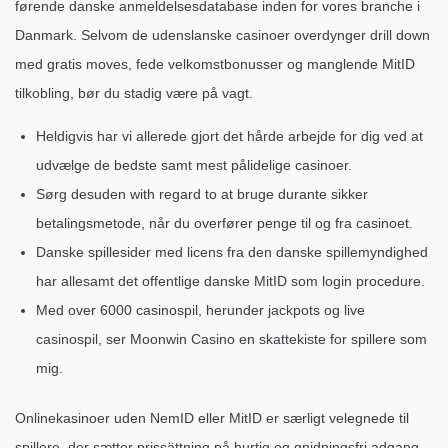
førende danske anmeldelsesdatabase inden for vores branche i
Danmark. Selvom de udenslanske casinoer overdynger drill down
med gratis moves, fede velkomstbonusser og manglende MitID
tilkobling, bør du stadig være på vagt.
Heldigvis har vi allerede gjort det hårde arbejde for dig ved at
udvælge de bedste samt mest pålidelige casinoer.
Sørg desuden with regard to at bruge durante sikker
betalingsmetode, når du overfører penge til og fra casinoet.
Danske spillesider med licens fra den danske spillemyndighed
har allesamt det offentlige danske MitID som login procedure.
Med over 6000 casinospil, herunder jackpots og live
casinospil, ser Moonwin Casino en skattekiste for spillere som
mig.
Onlinekasinoer uden NemID eller MitID er særligt velegnede til
spillere, der sætter prissättning på hurtig og gnidningsfri adgang.