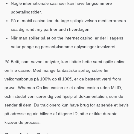
Nogle internationale casinoer kan have langsommere
udbetalingstider.
På et mobil casino kan du tage spiloplevelsen mediterranean
sea dig rundt my partner and i hverdagen.
Når man spiller på et on the internet casino, er der i sagens
natur penge og personfølsomme oplysninger involveret.
På Betti, som navnet antyder, kan i både bette samt spille online
on line casino. Med mange fantastiske spil og sobre fin
velkomstbonus på 100% op til 100€, er de bestemt værd from
prøve. Whamoo On line casino er et online casino uden MitID,
och i stedet verificerer dig ved hjælp af dokumentation, som du
sender til dem. Du traicionero kun have brug for at sende et bevis
på adresse og ain billede af ditgene ID, så e er ikke durante
krævende process.