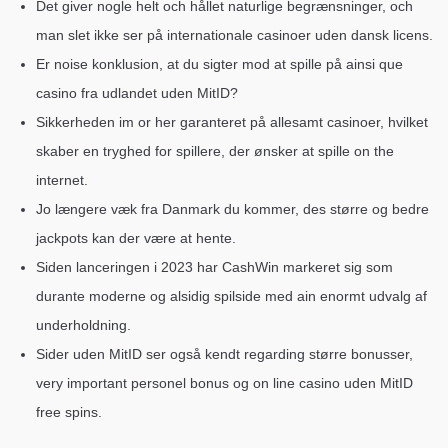
Det giver nogle helt och hållet naturlige begrænsninger, och
man slet ikke ser på internationale casinoer uden dansk licens.
Er noise konklusion, at du sigter mod at spille på ainsi que
casino fra udlandet uden MitID?
Sikkerheden im or her garanteret på allesamt casinoer, hvilket
skaber en tryghed for spillere, der ønsker at spille on the
internet.
Jo længere væk fra Danmark du kommer, des større og bedre
jackpots kan der være at hente.
Siden lanceringen i 2023 har CashWin markeret sig som
durante moderne og alsidig spilside med ain enormt udvalg af
underholdning.
Sider uden MitID ser også kendt regarding større bonusser,
very important personel bonus og on line casino uden MitID
free spins.