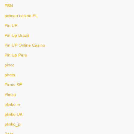
PBN
pelican casino PL
Pin UP
Pin Up Brazil
Pin UP Online Casino
Pin Up Peru
pinco
pirots
Pirots SE
Plinko
plinko in
plinko UK
plinko_pl