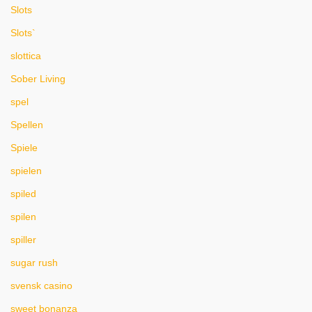
Slots
Slots`
slottica
Sober Living
spel
Spellen
Spiele
spielen
spiled
spilen
spiller
sugar rush
svensk casino
sweet bonanza