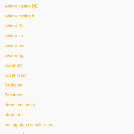
aviator casino DE
aviator casino fr
aviator IN
aviator ke
aviator mz
aviator ng
b1bet BR
b1bet brazil
Bankobet
Basaribet
bbrbet colombia
bbrbet mx
betting utan svensk licens