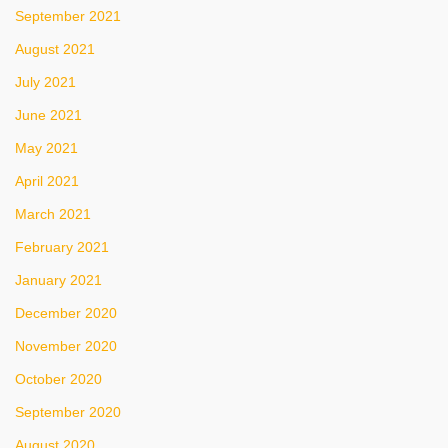
September 2021
August 2021
July 2021
June 2021
May 2021
April 2021
March 2021
February 2021
January 2021
December 2020
November 2020
October 2020
September 2020
August 2020