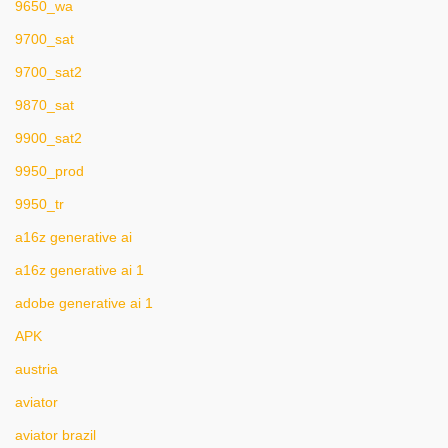
9650_wa
9700_sat
9700_sat2
9870_sat
9900_sat2
9950_prod
9950_tr
a16z generative ai
a16z generative ai 1
adobe generative ai 1
APK
austria
aviator
aviator brazil