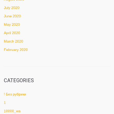
July 2020
June 2020
May 2020
April 2020
March 2020
February 2020
CATEGORIES
! Без рубрики
1
10000_wa