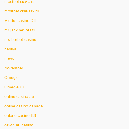
mostbet скачать
mostbet скачать ru
Mr Bet casino DE
mr jack bet brazil
mx-bbrbet-casino
nastya
news
November
Omegle
Omegle CC
online casino au
online casino canada
onlone casino ES
ozwin au casino