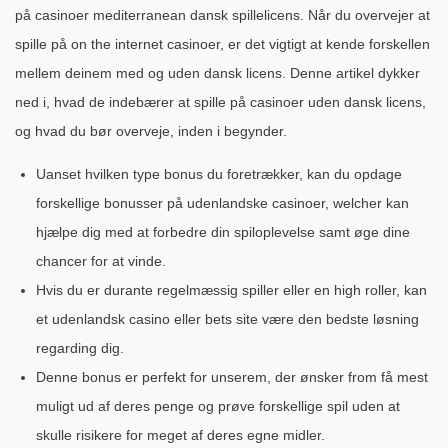
på casinoer mediterranean dansk spillelicens. Når du overvejer at
spille på on the internet casinoer, er det vigtigt at kende forskellen
mellem deinem med og uden dansk licens. Denne artikel dykker
ned i, hvad de indebærer at spille på casinoer uden dansk licens,
og hvad du bør overveje, inden i begynder.
Uanset hvilken type bonus du foretrækker, kan du opdage
forskellige bonusser på udenlandske casinoer, welcher kan
hjælpe dig med at forbedre din spiloplevelse samt øge dine
chancer for at vinde.
Hvis du er durante regelmæssig spiller eller en high roller, kan
et udenlandsk casino eller bets site være den bedste løsning
regarding dig.
Denne bonus er perfekt for unserem, der ønsker from få mest
muligt ud af deres penge og prøve forskellige spil uden at
skulle risikere for meget af deres egne midler.