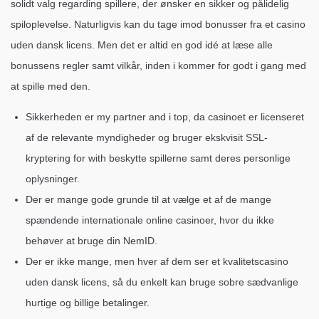
solidt valg regarding spillere, der ønsker en sikker og pålidelig
spiloplevelse. Naturligvis kan du tage imod bonusser fra et casino
uden dansk licens. Men det er altid en god idé at læse alle
bonussens regler samt vilkår, inden i kommer for godt i gang med
at spille med den.
Sikkerheden er my partner and i top, da casinoet er licenseret
af de relevante myndigheder og bruger ekskvisit SSL-
kryptering for with beskytte spillerne samt deres personlige
oplysninger.
Der er mange gode grunde til at vælge et af de mange
spændende internationale online casinoer, hvor du ikke
behøver at bruge din NemID.
Der er ikke mange, men hver af dem ser et kvalitetscasino
uden dansk licens, så du enkelt kan bruge sobre sædvanlige
hurtige og billige betalinger.