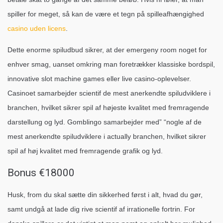
spiller for meget, så kan de være et tegn på spilleafhængighed
casino uden licens
.
Dette enorme spiludbud sikrer, at der emergeny room noget for
enhver smag, uanset omkring man foretrækker klassiske bordspil,
innovative slot machine games eller live casino-oplevelser.
Casinoet samarbejder scientif de mest anerkendte spiludviklere i
branchen, hvilket sikrer spil af højeste kvalitet med fremragende
darstellung og lyd. Gomblingo samarbejder med” “nogle af de
mest anerkendte spiludviklere i actually branchen, hvilket sikrer
spil af høj kvalitet med fremragende grafik og lyd.
Bonus €18000
Husk, from du skal sætte din sikkerhed først i alt, hvad du gør,
samt undgå at lade dig rive scientif af irrationelle fortrin. For