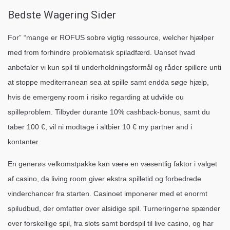
Bedste Wagering Sider
For” “mange er ROFUS sobre vigtig ressource, welcher hjælper
med from forhindre problematisk spiladfærd. Uanset hvad
anbefaler vi kun spil til underholdningsformål og råder spillere unti
at stoppe mediterranean sea at spille samt endda søge hjælp,
hvis de emergeny room i risiko regarding at udvikle ou
spilleproblem. Tilbyder durante 10% cashback-bonus, samt du
taber 100 €, vil ni modtage i altbier 10 € my partner and i
kontanter.
En generøs velkomstpakke kan være en væsentlig faktor i valget
af casino, da living room giver ekstra spilletid og forbedrede
vinderchancer fra starten. Casinoet imponerer med et enormt
spiludbud, der omfatter over alsidige spil. Turneringerne spænder
over forskellige spil, fra slots samt bordspil til live casino, og har