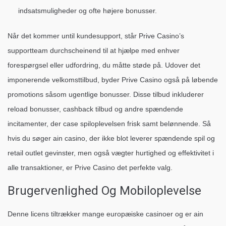
indsatsmuligheder og ofte højere bonusser.
Når det kommer until kundesupport, står Prive Casino’s
supportteam durchscheinend til at hjælpe med enhver
forespørgsel eller udfordring, du måtte støde på. Udover det
imponerende velkomsttilbud, byder Prive Casino også på løbende
promotions såsom ugentlige bonusser. Disse tilbud inkluderer
reload bonusser, cashback tilbud og andre spændende
incitamenter, der case spiloplevelsen frisk samt belønnende. Så
hvis du søger ain casino, der ikke blot leverer spændende spil og
retail outlet gevinster, men også vægter hurtighed og effektivitet i
alle transaktioner, er Prive Casino det perfekte valg.
Brugervenlighed Og Mobiloplevelse
Denne licens tiltrækker mange europæiske casinoer og er ain