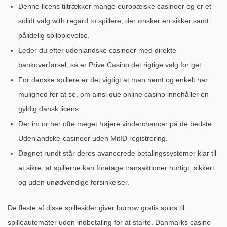
Denne licens tiltrækker mange europæiske casinoer og er et
solidt valg with regard to spillere, der ønsker en sikker samt
pålidelig spiloplevelse.
Leder du efter udenlandske casinoer med direkte
bankoverførsel, så er Prive Casino det rigtige valg for get.
For danske spillere er det vigtigt at man nemt og enkelt har
mulighed for at se, om ainsi que online casino innehåller en
gyldig dansk licens.
Der im or her ofte meget højere vinderchancer på de bedste
Udenlandske-casinoer uden MitID registrering.
Døgnet rundt står deres avancerede betalingssystemer klar til
at sikre, at spillerne kan foretage transaktioner hurtigt, sikkert
og uden unødvendige forsinkelser.
De fleste af disse spillesider giver burrow gratis spins til
spilleautomater uden indbetaling for at starte. Danmarks casino