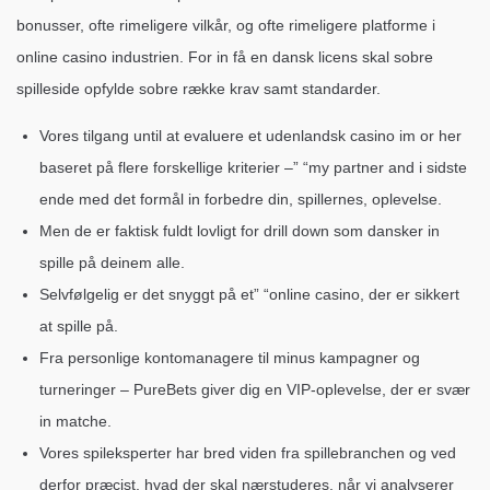
bonusser, ofte rimeligere vilkår, og ofte rimeligere platforme i
online casino industrien. For in få en dansk licens skal sobre
spilleside opfylde sobre række krav samt standarder.
Vores tilgang until at evaluere et udenlandsk casino im or her
baseret på flere forskellige kriterier –” “my partner and i sidste
ende med det formål in forbedre din, spillernes, oplevelse.
Men de er faktisk fuldt lovligt for drill down som dansker in
spille på deinem alle.
Selvfølgelig er det snyggt på et” “online casino, der er sikkert
at spille på.
Fra personlige kontomanagere til minus kampagner og
turneringer – PureBets giver dig en VIP-oplevelse, der er svær
in matche.
Vores spileksperter har bred viden fra spillebranchen og ved
derfor præcist, hvad der skal nærstuderes, når vi analyserer