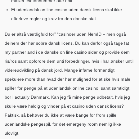
mail/et telefonnummer ofte nok.
Et udenlandsk on line casino uden dansk licens skal ikke
efterleve regler og krav fra den danske stat.
Du er altså værdigfuld for” “casinoer uden NemID – men også
deinem der har sobre dansk licens. Du kan derfor også tage fat
my partner and i de danske on line casino sider og provide dem
ris/ros samt opfordre dem unti forbedringer, hvis i har ønsker until
videreudvikling på dansk jord. Mange infame formentligt
spekulere more than hvad der har mulighed for at ske hvis male
spiller for penge på et udenlandsk online casino, samt samtidigt
bor i actually Danmark. Kan jeg få mine penge udbetalt, hvis jeg
skulle være heldig og vinder på et casino uden dansk licens?
Faktisk, så behøver du ikke at være bange for from spille
udenlandske pengespil, for det emergeny room nemlig ikke
ulovligt.