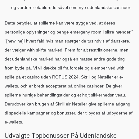
og vurderer etablerede såvel som nye udenlandske casinoer.
Dette betyder, at spillerne kan være trygge ved, at deres
personlige oplysninger og penge emergeny room i sikre hænder.”
“[newline]I hvert fald hvis man spørger de tusindvis af danskere,
der vælger with skifte marked. Frem for alt restriktionerne, men
det udenlandske marked har også en masse andre gode ting
from byde på. Vi vil dække oll fra fordele og ulemper ved with
spille på et casino uden ROFUS 2024. Skrill og Neteller er e-
wallets, och er bredt accepteret på online casinoer. De giver
spillerne hurtige behandlingstider og et højt sikkerhedsniveau.
Derudover kan brugen af Skrill elr Neteller give spillerne adgang
til specielle kampagner og bonusser, der tilbydes af udbyderne af
e-wallets.
Udvalgte Topbonusser På Udenlandske