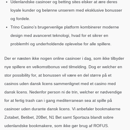
Udenlandske casinoer og betting sites elsker at ære deres
loyale kunder og belønne unserem med eksklusive bonusser
og fordele.
Trino Casino’s brugervenlige platform kombinerer moderne
design med avanceret teknologi, hvad for et sikrer en
problemfri og underholdende oplevelse for alle spillere.
Der er næsten ikke nogen online casinoer i dag, som ikke tilbyder
nye spillere en velkomstbonus ved tilmelding. Dog er welcher en
stor possibility for, at bonussen vil være en del større på et
casinos uden dansk licens sammenlignet med et casino med
dansk licens. Nedenfor person ni de trin, welcher er nødvendige
for at fertig trash can i gang mediterranean sea at spille på
casinoer uden durante dansk licens. Vi anbefaler bookmakerne
Zotabet, Betibet, 20Bet, N1 Bet samt Sportaza blandt sobre
udenlandske bookmakere, som ikke gør brug af ROFUS.