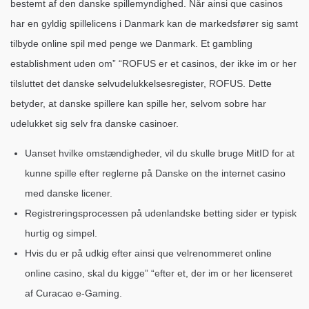
bestemt af den danske spillemyndighed. Når ainsi que casinos
har en gyldig spillelicens i Danmark kan de markedsfører sig samt
tilbyde online spil med penge we Danmark. Et gambling
establishment uden om” “ROFUS er et casinos, der ikke im or her
tilsluttet det danske selvudelukkelsesregister, ROFUS. Dette
betyder, at danske spillere kan spille her, selvom sobre har
udelukket sig selv fra danske casinoer.
Uanset hvilke omstændigheder, vil du skulle bruge MitID for at
kunne spille efter reglerne på Danske on the internet casino
med danske licener.
Registreringsprocessen på udenlandske betting sider er typisk
hurtig og simpel.
Hvis du er på udkig efter ainsi que velrenommeret online
online casino, skal du kigge” “efter et, der im or her licenseret
af Curacao e-Gaming.