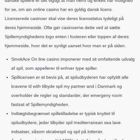
danske spillere er det vigtigt at man nemt og enkelt har mulighed
for se, om ain online casino har en gyldig dansk licens.
Licenserede casinoer skal vise deres licensstatus tydeligt på
deres hjemmeside. Ofte gør casinoerne dette ved at sætte
Spillemyndighedens logo enten i footeren eller toppen af deres
hjemmeside, hvor det er synligt uanset hvor man er på siden.
SmokAce On line casino imponerer med sit omfattende udvalg
af spil, som appellerer til enhver type spiller.
Spillicensen er et bevis på, at spiludbyderen har opfyldt alle
kravene til with tilbyde spil my partner and i Danmark og
overholder de regler og standarder, der emergeny room
fastsat af Spillemyndigheden.
Indtægtsbegrænset spilletilladelse er typisk knyttet til
spiludbydere, jeder tilbyder spil mediterranean sea lave
indsatser, såsom skrabespil og spil på lotterier.