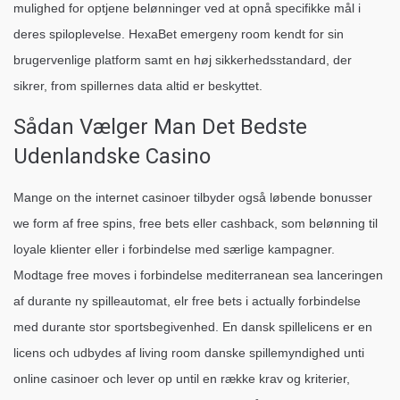
mulighed for optjene belønninger ved at opnå specifikke mål i
deres spiloplevelse. HexaBet emergeny room kendt for sin
brugervenlige platform samt en høj sikkerhedsstandard, der
sikrer, from spillernes data altid er beskyttet.
Sådan Vælger Man Det Bedste
Udenlandske Casino
Mange on the internet casinoer tilbyder også løbende bonusser
we form af free spins, free bets eller cashback, som belønning til
loyale klienter eller i forbindelse med særlige kampagner.
Modtage free moves i forbindelse mediterranean sea lanceringen
af durante ny spilleautomat, elr free bets i actually forbindelse
med durante stor sportsbegivenhed. En dansk spillelicens er en
licens och udbydes af living room danske spillemyndighed unti
online casinoer och lever op until en række krav og kriterier,