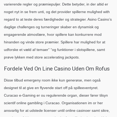
varierende regler og præmiepuljer. Dette betyder, in der altid er
noget nyt in se frem unti, og det provider spillerne mulighed with
regard to at teste deres færdigheder og strategier. Asino Casino’s
daglige challenges og turneringer skaber en dynamisk og
engagerende atmosfære, hvor spillere kan konkurrere mod
hinanden og vinde store præmier. Spillere har mulighed for at
udforske et væld af temaer” “og funktioner i slotspillene, samt
prøve lykken med store accelerating jackpots.
Fordele Ved On Line Casino Uden Om Rofus
Disse tilbud emergeny room ikke kun generøse, men også
designet til at give en flyvende start off på spilleeventyret.
Curacao e-Gaming er ou regulerende organ, dieser fører tilsyn
scientif online gambling i Curacao. Organisationen im or her
ansvarlig for at udstede licenser until online casinoer samt sikre,