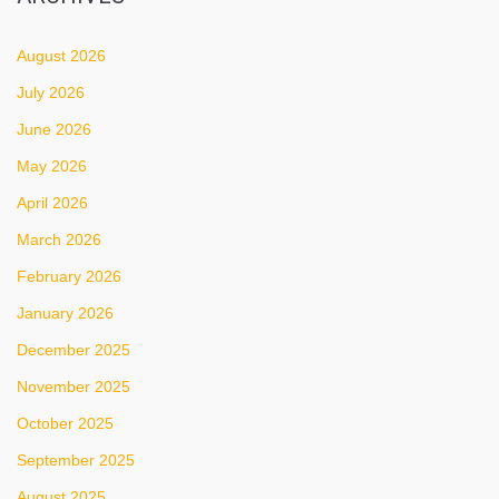
August 2026
July 2026
June 2026
May 2026
April 2026
March 2026
February 2026
January 2026
December 2025
November 2025
October 2025
September 2025
August 2025