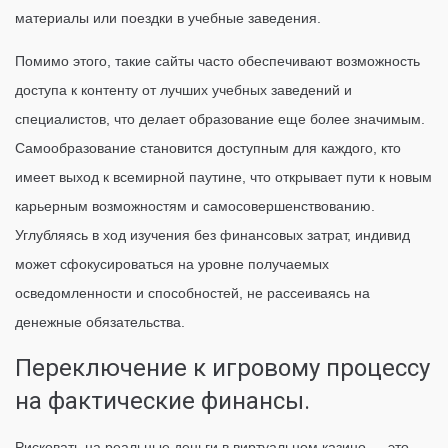
материалы или поездки в учебные заведения.
Помимо этого, такие сайты часто обеспечивают возможность
доступа к контенту от лучших учебных заведений и
специалистов, что делает образование еще более значимым.
Самообразование становится доступным для каждого, кто
имеет выход к всемирной паутине, что открывает пути к новым
карьерным возможностям и самосовершенствованию.
Углубляясь в ход изучения без финансовых затрат, индивид
может сфокусироваться на уровне получаемых
осведомленности и способностей, не рассеиваясь на
денежные обязательства.
Переключение к игровому процессу
на фактические финансы.
Рисковать на реальные деньги в виртуальном казино — это