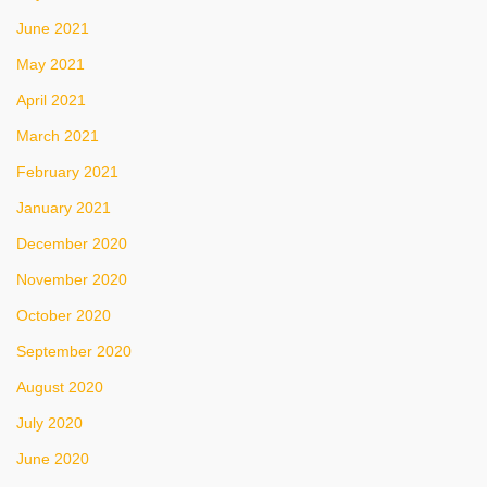
June 2021
May 2021
April 2021
March 2021
February 2021
January 2021
December 2020
November 2020
October 2020
September 2020
August 2020
July 2020
June 2020