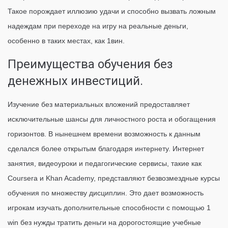
Такое порождает иллюзию удачи и способно вызвать ложным
надеждам при переходе на игру на реальные деньги,
особенно в таких местах, как 1вин.
Преимущества обучения без
денежных инвестиций.
Изучение без материальных вложений предоставляет
исключительные шансы для личностного роста и обогащения
горизонтов. В нынешнем времени возможность к данным
сделался более открытым благодаря интернету. Интернет
занятия, видеоуроки и педагогические сервисы, такие как
Coursera и Khan Academy, представляют безвозмездные курсы
обучения по множеству дисциплин. Это дает возможность
игрокам изучать дополнительные способности с помощью 1
win без нужды тратить деньги на дорогостоящие учебные