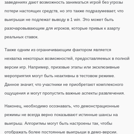
заведениях дают возможность заниматься игрой без угрозы
потери настоящих средств, но это также подразумевает, что
выигрыши не подлежат выводу в 1 win. Это может быть
разочаровывающим для игроков, которые привык к азарту
реальных ставок.
Также одним из ограничивающим фактором является
нехватка некоторых возможностей, предоставляемых в полной
версии игр. Например, призовые этапы или эксклюзивные
мероприятия могут быть неактивны в тестовом режиме.
Данное значит, что участники не приобретают комплексного
ощущения и могут пропустить важные аспекты развлечения.
Наконец, необходимо осознавать, что демонстрационные
режимы не всегда верно показывают истинные шансы на
выигрыш. Алгоритмы могут быть настроены так, чтобы
отображать более постоянные выигрыши в демо-версии.