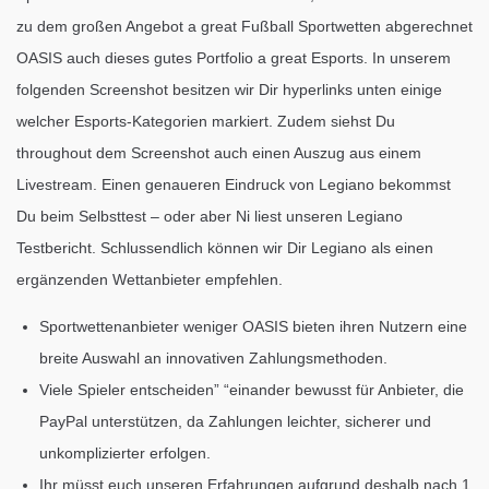
zu dem großen Angebot a great Fußball Sportwetten abgerechnet
OASIS auch dieses gutes Portfolio a great Esports. In unserem
folgenden Screenshot besitzen wir Dir hyperlinks unten einige
welcher Esports-Kategorien markiert. Zudem siehst Du
throughout dem Screenshot auch einen Auszug aus einem
Livestream. Einen genaueren Eindruck von Legiano bekommst
Du beim Selbsttest – oder aber Ni liest unseren Legiano
Testbericht. Schlussendlich können wir Dir Legiano als einen
ergänzenden Wettanbieter empfehlen.
Sportwettenanbieter weniger OASIS bieten ihren Nutzern eine
breite Auswahl an innovativen Zahlungsmethoden.
Viele Spieler entscheiden” “einander bewusst für Anbieter, die
PayPal unterstützen, da Zahlungen leichter, sicherer und
unkomplizierter erfolgen.
Ihr müsst euch unseren Erfahrungen aufgrund deshalb nach 1