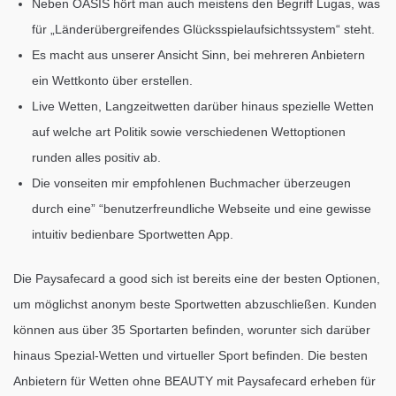
Neben OASIS hört man auch meistens den Begriff Lugas, was
für „Länderübergreifendes Glücksspielaufsichtssystem“ steht.
Es macht aus unserer Ansicht Sinn, bei mehreren Anbietern
ein Wettkonto über erstellen.
Live Wetten, Langzeitwetten darüber hinaus spezielle Wetten
auf welche art Politik sowie verschiedenen Wettoptionen
runden alles positiv ab.
Die vonseiten mir empfohlenen Buchmacher überzeugen
durch eine” “benutzerfreundliche Webseite und eine gewisse
intuitiv bedienbare Sportwetten App.
Die Paysafecard a good sich ist bereits eine der besten Optionen,
um möglichst anonym beste Sportwetten abzuschließen. Kunden
können aus über 35 Sportarten befinden, worunter sich darüber
hinaus Spezial-Wetten und virtueller Sport befinden. Die besten
Anbietern für Wetten ohne BEAUTY mit Paysafecard erheben für