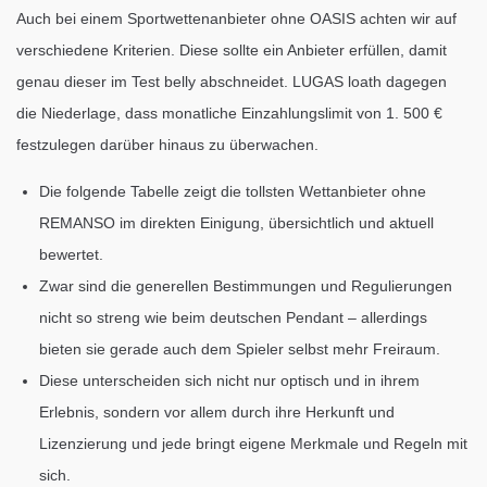
Auch bei einem Sportwettenanbieter ohne OASIS achten wir auf
verschiedene Kriterien. Diese sollte ein Anbieter erfüllen, damit
genau dieser im Test belly abschneidet. LUGAS loath dagegen
die Niederlage, dass monatliche Einzahlungslimit von 1. 500 €
festzulegen darüber hinaus zu überwachen.
Die folgende Tabelle zeigt die tollsten Wettanbieter ohne
REMANSO im direkten Einigung, übersichtlich und aktuell
bewertet.
Zwar sind die generellen Bestimmungen und Regulierungen
nicht so streng wie beim deutschen Pendant – allerdings
bieten sie gerade auch dem Spieler selbst mehr Freiraum.
Diese unterscheiden sich nicht nur optisch und in ihrem
Erlebnis, sondern vor allem durch ihre Herkunft und
Lizenzierung und jede bringt eigene Merkmale und Regeln mit
sich.