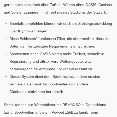
gerne auch spezifisch über Fußball Wetten ohne OASIS. Casinos
und Spiele faszinieren mich seit meines Studiums der Statistik.
Ebenfalls empfehlen können wir euch die Zahlungsabwicklung
über Kryptowährungen.
Diese Schichten” “umfassen Filter, die sicherstellen, dass alle
Daten den festgelegten Requirements entsprechen.
Sportwetten ohne OASIS bieten mehr Freiheit, schnellere
Registrierung und attraktivere Wettangebote, was
herausragend für erfahrene Zocker interessant ist.
Dieses System dient dem Spielerschutz, indem es eine
zentrale Datenbank für Sportwetten und andere
Glücksspielaktivitäten bereitstellt.
Somit können nur Wettanbieter mit REMANSO in Deutschland
lawful Sportwetten anbieten. Powbet zählt zu family room