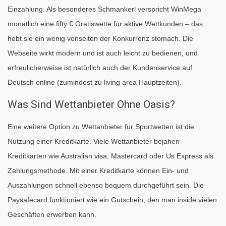
Einzahlung. Als besonderes Schmankerl verspricht WinMega
monatlich eine fifty € Gratiswette für aktive Wettkunden – das
hebt sie ein wenig vonseiten der Konkurrenz stomach. Die
Webseite wirkt modern und ist auch leicht zu bedienen, und
erfreulicherweise ist natürlich auch der Kundenservice auf
Deutsch online (zumindest zu living area Hauptzeiten).
Was Sind Wettanbieter Ohne Oasis?
Eine weitere Option zu Wettanbieter für Sportwetten ist die
Nutzung einer Kreditkarte. Viele Wettanbieter bejahen
Kreditkarten wie Australian visa, Mastercard oder Us Express als
Zahlungsmethode. Mit einer Kreditkarte können Ein- und
Auszahlungen schnell ebenso bequem durchgeführt sein. Die
Paysafecard funktioniert wie ein Gutschein, den man inside vielen
Geschäften erwerben kann.