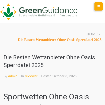
Skip
to
content
HOME
/
Die Besten Wettanbieter Ohne Oasis Sperrdatei 2025
Die Besten Wettanbieter Ohne Oasis
Sperrdatei 2025
By
admin
In
reviewer
Posted
October 8, 2025
Sportwetten Ohne Oasis