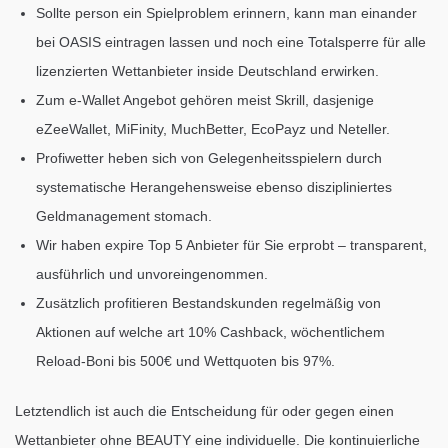
Sollte person ein Spielproblem erinnern, kann man einander
bei OASIS eintragen lassen und noch eine Totalsperre für alle
lizenzierten Wettanbieter inside Deutschland erwirken.
Zum e-Wallet Angebot gehören meist Skrill, dasjenige
eZeeWallet, MiFinity, MuchBetter, EcoPayz und Neteller.
Profiwetter heben sich von Gelegenheitsspielern durch
systematische Herangehensweise ebenso diszipliniertes
Geldmanagement stomach.
Wir haben expire Top 5 Anbieter für Sie erprobt – transparent,
ausführlich und unvoreingenommen.
Zusätzlich profitieren Bestandskunden regelmäßig von
Aktionen auf welche art 10% Cashback, wöchentlichem
Reload-Boni bis 500€ und Wettquoten bis 97%.
Letztendlich ist auch die Entscheidung für oder gegen einen
Wettanbieter ohne BEAUTY eine individuelle. Die kontinuierliche