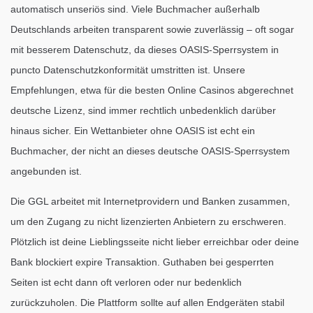
automatisch unseriös sind. Viele Buchmacher außerhalb
Deutschlands arbeiten transparent sowie zuverlässig – oft sogar
mit besserem Datenschutz, da dieses OASIS-Sperrsystem in
puncto Datenschutzkonformität umstritten ist. Unsere
Empfehlungen, etwa für die besten Online Casinos abgerechnet
deutsche Lizenz, sind immer rechtlich unbedenklich darüber
hinaus sicher. Ein Wettanbieter ohne OASIS ist echt ein
Buchmacher, der nicht an dieses deutsche OASIS-Sperrsystem
angebunden ist.
Die GGL arbeitet mit Internetprovidern und Banken zusammen,
um den Zugang zu nicht lizenzierten Anbietern zu erschweren.
Plötzlich ist deine Lieblingsseite nicht lieber erreichbar oder deine
Bank blockiert expire Transaktion. Guthaben bei gesperrten
Seiten ist echt dann oft verloren oder nur bedenklich
zurückzuholen. Die Plattform sollte auf allen Endgeräten stabil