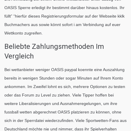
OASIS Sperre erledigt ihr bestimmt darüber hinaus kostenlos. Ihr
füllt” “hierfür dieses Registrierungsformular auf der Webseite kklk
Buchmachers aus sowie könnt sofort i am Verbindung auf euer
Wettkonto zugreifen.
Beliebte Zahlungsmethoden Im
Vergleich
Bei wettanbieter weniger OASIS paypal koennte eine Auszahlung
bereits in wenigen Stunden oder sogar Minuten auf Ihrem Konto
ankommen. Im Zweifel lohnt es sich, mehrere Optionen zu testen
oder das Forum zu Level zu ziehen. Viele Tipper hoffen bei
weitere Liberalisierungen und Ausnahmeregelungen, um ihre
fussball wetten abgerechnet OASIS platzieren zu können, ohne
sich in der Sperrdatei wiederzufinden. Viele Sportwetten-Fans aus
Deutschland möchte nie und nimmer, dass ihr Spielverhalten