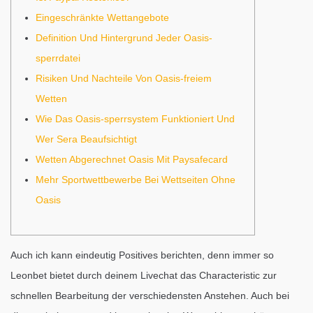
Eingeschränkte Wettangebote
Definition Und Hintergrund Jeder Oasis-
sperrdatei
Risiken Und Nachteile Von Oasis-freiem
Wetten
Wie Das Oasis-sperrsystem Funktioniert Und
Wer Sera Beaufsichtigt
Wetten Abgerechnet Oasis Mit Paysafecard
Mehr Sportwettbewerbe Bei Wettseiten Ohne
Oasis
Auch ich kann eindeutig Positives berichten, denn immer so
Leonbet bietet durch deinem Livechat das Characteristic zur
schnellen Bearbeitung der verschiedensten Anstehen. Auch bei