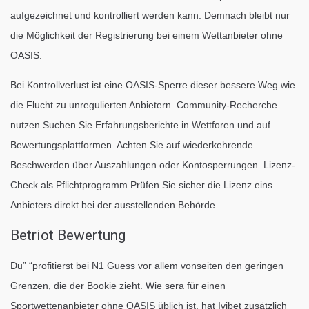
aufgezeichnet und kontrolliert werden kann. Demnach bleibt nur
die Möglichkeit der Registrierung bei einem Wettanbieter ohne
OASIS.
Bei Kontrollverlust ist eine OASIS-Sperre dieser bessere Weg wie
die Flucht zu unregulierten Anbietern. Community-Recherche
nutzen Suchen Sie Erfahrungsberichte in Wettforen und auf
Bewertungsplattformen. Achten Sie auf wiederkehrende
Beschwerden über Auszahlungen oder Kontosperrungen. Lizenz-
Check als Pflichtprogramm Prüfen Sie sicher die Lizenz eins
Anbieters direkt bei der ausstellenden Behörde.
Betriot Bewertung
Du” “profitierst bei N1 Guess vor allem vonseiten den geringen
Grenzen, die der Bookie zieht. Wie sera für einen
Sportwettenanbieter ohne OASIS üblich ist, hat Ivibet zusätzlich