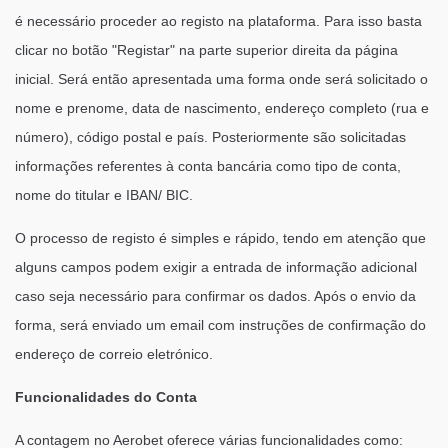
é necessário proceder ao registo na plataforma. Para isso basta
clicar no botão "Registar" na parte superior direita da página
inicial. Será então apresentada uma forma onde será solicitado o
nome e prenome, data de nascimento, endereço completo (rua e
número), código postal e país. Posteriormente são solicitadas
informações referentes à conta bancária como tipo de conta,
nome do titular e IBAN/ BIC.
O processo de registo é simples e rápido, tendo em atenção que
alguns campos podem exigir a entrada de informação adicional
caso seja necessário para confirmar os dados. Após o envio da
forma, será enviado um email com instruções de confirmação do
endereço de correio eletrónico.
Funcionalidades do Conta
A contagem no Aerobet oferece várias funcionalidades como: