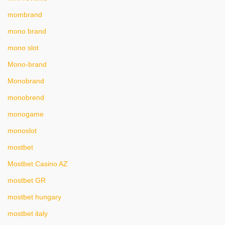
mombrand
mono brand
mono slot
Mono-brand
Monobrand
monobrend
monogame
monoslot
mostbet
Mostbet Casino AZ
mostbet GR
mostbet hungary
mostbet italy