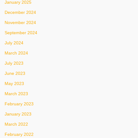
January 2025
December 2024
November 2024
September 2024
July 2024
March 2024
July 2023
June 2023
May 2023
March 2023
February 2023
January 2023
March 2022
February 2022