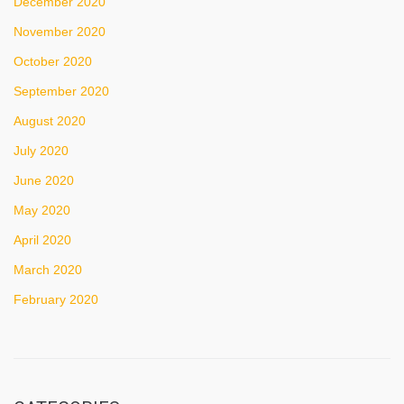
December 2020
November 2020
October 2020
September 2020
August 2020
July 2020
June 2020
May 2020
April 2020
March 2020
February 2020