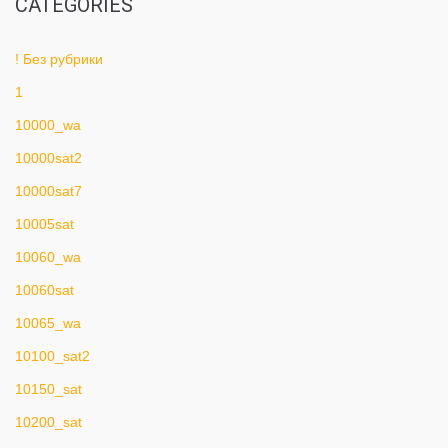
CATEGORIES
! Без рубрики
1
10000_wa
10000sat2
10000sat7
10005sat
10060_wa
10060sat
10065_wa
10100_sat2
10150_sat
10200_sat