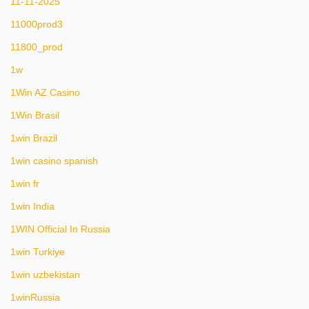
11-11-2025
11000prod3
11800_prod
1w
1Win AZ Casino
1Win Brasil
1win Brazil
1win casino spanish
1win fr
1win India
1WIN Official In Russia
1win Turkiye
1win uzbekistan
1winRussia