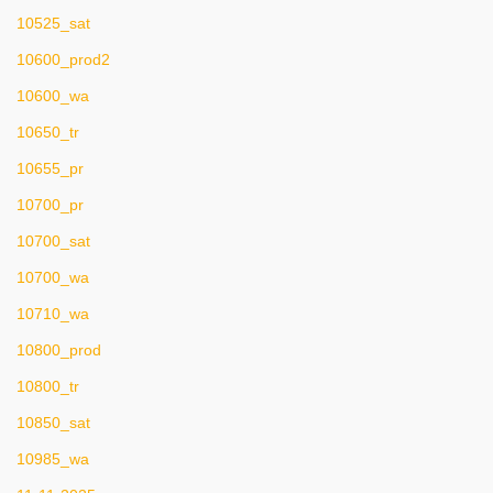
10525_sat
10600_prod2
10600_wa
10650_tr
10655_pr
10700_pr
10700_sat
10700_wa
10710_wa
10800_prod
10800_tr
10850_sat
10985_wa