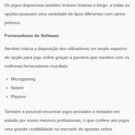
Os jogos disponíveis também incluem lotarias e bingo, e todas as
opções possuem uma variedade de tipos diferentes com vários
prêmios.
Fornecedores de Software
Aerobet coloca a disposição dos utilizadores um amplo espectro
de opção para jogo online graças à parceria que mantém com os
melhores fornecedores mundiais:
Microgaming
Netent
Playson.
Também é possível encontrar jogos provados e testados em
estúdio por esses mesmos profissionais, o que confere aos jogos
uma grande credibilidade no mercado de apostas online.