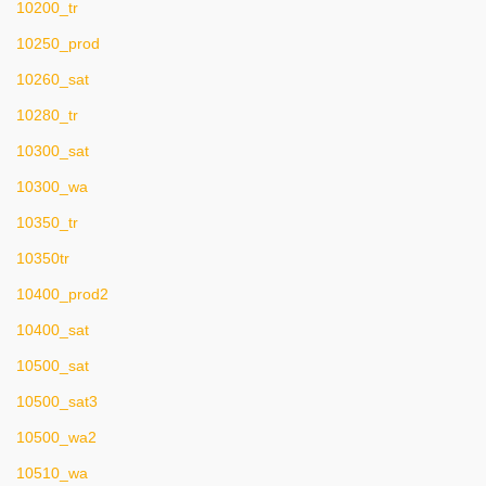
10200_tr
10250_prod
10260_sat
10280_tr
10300_sat
10300_wa
10350_tr
10350tr
10400_prod2
10400_sat
10500_sat
10500_sat3
10500_wa2
10510_wa