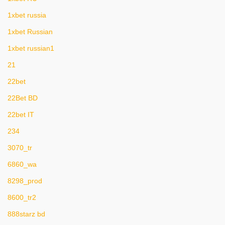
1xbet russia
1xbet Russian
1xbet russian1
21
22bet
22Bet BD
22bet IT
234
3070_tr
6860_wa
8298_prod
8600_tr2
888starz bd