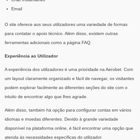
Email
O site oferece aos seus utilizadores uma variedade de formas
para contatar o apoio técnico. Além disso, existem outras
ferramentas adicionais como a página FAQ.
Experiência ao Utilizador
A experiência dos utilizadores é uma prioridade na Aerobet. Com
um layout claramente organizado e fácil de navegar, os visitantes
podem explorar facilmente as diferentes seções do site com o
intuito de encontrar algo que lhes agrade.
Além disso, também há opção para configurar contas em vários
idiomas e moedas diferentes. Devido à grande variedade
disponível na plataforma online, é fácil encontrar uma opção que
atenda às necessidades específicas do utilizador.