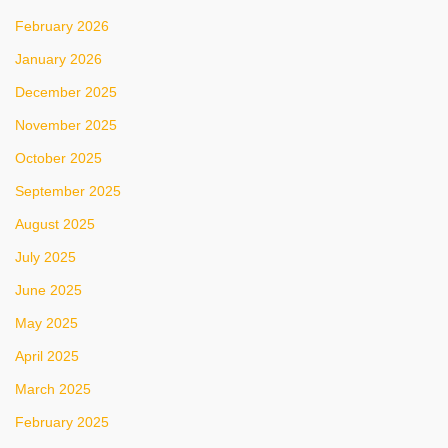
February 2026
January 2026
December 2025
November 2025
October 2025
September 2025
August 2025
July 2025
June 2025
May 2025
April 2025
March 2025
February 2025