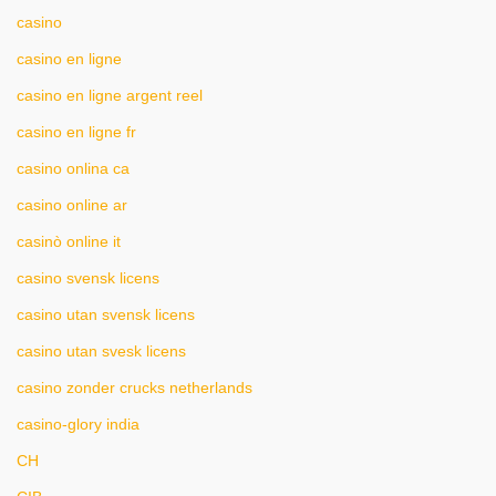
casino
casino en ligne
casino en ligne argent reel
casino en ligne fr
casino onlina ca
casino online ar
casinò online it
casino svensk licens
casino utan svensk licens
casino utan svesk licens
casino zonder crucks netherlands
casino-glory india
CH