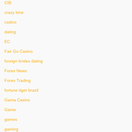
CIB
crazy time
csdino
dating
EC
Fair Go Casino
foreign brides dating
Forex News
Forex Trading
fortune tiger brazil
Gama Casino
Game
games
gaming