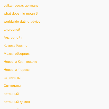
vulkan vegas germany
what does nlu mean 8
worldwide dating advice
альтернейт
Альтернейт
Комета Казино
Макси-обзорник
Новости Криптовалют
Новости Форекс
сателлиты
Саттелиты
сеточный
сеточный домен