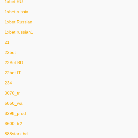
1xbet RU
1xbet russia
1xbet Russian
1xbet russian1
21
22bet
22Bet BD
22bet IT
234
3070_tr
6860_wa
8298_prod
8600_tr2
888starz bd