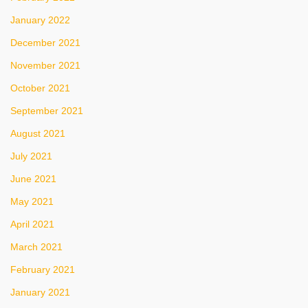
January 2022
December 2021
November 2021
October 2021
September 2021
August 2021
July 2021
June 2021
May 2021
April 2021
March 2021
February 2021
January 2021