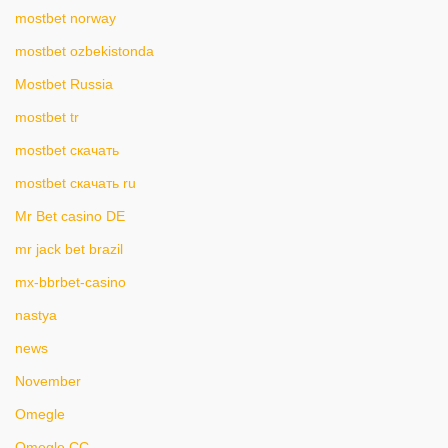
mostbet norway
mostbet ozbekistonda
Mostbet Russia
mostbet tr
mostbet скачать
mostbet скачать ru
Mr Bet casino DE
mr jack bet brazil
mx-bbrbet-casino
nastya
news
November
Omegle
Omegle CC