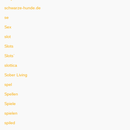
schwarze-hunde.de
se
Sex
slot
Slots
Slots`
slottica
Sober Living
spel
Spellen
Spiele
spielen
spiled