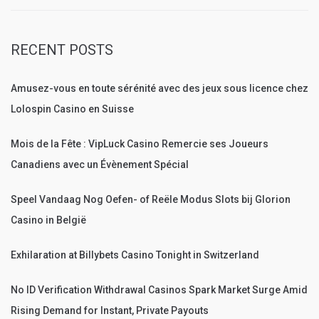
RECENT POSTS
Amusez-vous en toute sérénité avec des jeux sous licence chez
Lolospin Casino en Suisse
Mois de la Fête : VipLuck Casino Remercie ses Joueurs
Canadiens avec un Évènement Spécial
Speel Vandaag Nog Oefen- of Reële Modus Slots bij Glorion
Casino in België
Exhilaration at Billybets Casino Tonight in Switzerland
No ID Verification Withdrawal Casinos Spark Market Surge Amid
Rising Demand for Instant, Private Payouts