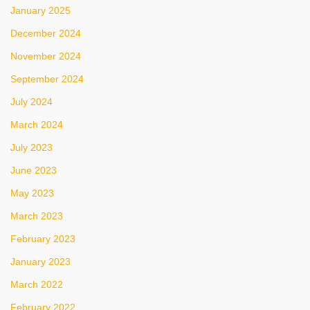
January 2025
December 2024
November 2024
September 2024
July 2024
March 2024
July 2023
June 2023
May 2023
March 2023
February 2023
January 2023
March 2022
February 2022