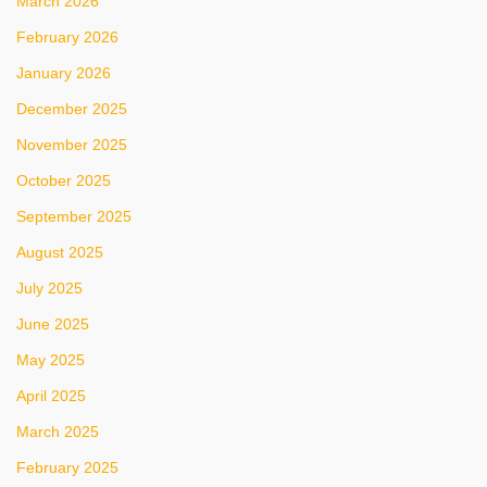
March 2026
February 2026
January 2026
December 2025
November 2025
October 2025
September 2025
August 2025
July 2025
June 2025
May 2025
April 2025
March 2025
February 2025