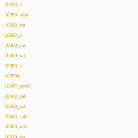
10200_tr
10250_prod
10260_sat
10280_tr
10300_sat
10300_wa
10350_tr
10350tr
10400_prod2
10400_sat
10500_sat
10500_sat3
10500_wa2
10510_wa