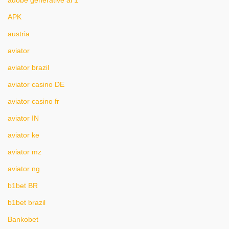
adobe generative ai 1
APK
austria
aviator
aviator brazil
aviator casino DE
aviator casino fr
aviator IN
aviator ke
aviator mz
aviator ng
b1bet BR
b1bet brazil
Bankobet