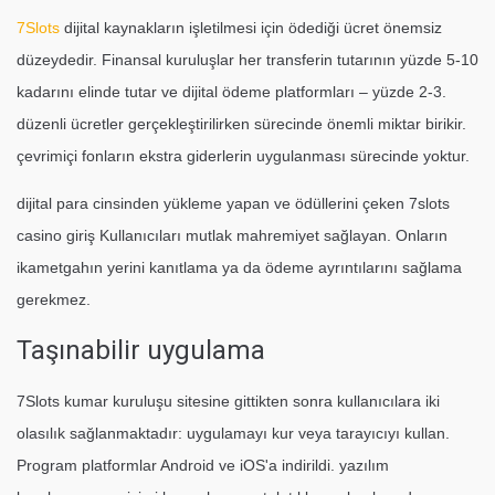
7Slots
dijital kaynakların işletilmesi için ödediği ücret önemsiz
düzeydedir. Finansal kuruluşlar her transferin tutarının yüzde 5-10
kadarını elinde tutar ve dijital ödeme platformları – yüzde 2-3.
düzenli ücretler gerçekleştirilirken sürecinde önemli miktar birikir.
çevrimiçi fonların ekstra giderlerin uygulanması sürecinde yoktur.
dijital para cinsinden yükleme yapan ve ödüllerini çeken 7slots
casino giriş Kullanıcıları mutlak mahremiyet sağlayan. Onların
ikametgahın yerini kanıtlama ya da ödeme ayrıntılarını sağlama
gerekmez.
Taşınabilir uygulama
7Slots kumar kuruluşu sitesine gittikten sonra kullanıcılara iki
olasılık sağlanmaktadır: uygulamayı kur veya tarayıcıyı kullan.
Program platformlar Android ve iOS'a indirildi. yazılım