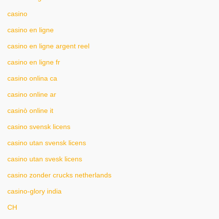
casino
casino en ligne
casino en ligne argent reel
casino en ligne fr
casino onlina ca
casino online ar
casinò online it
casino svensk licens
casino utan svensk licens
casino utan svesk licens
casino zonder crucks netherlands
casino-glory india
CH