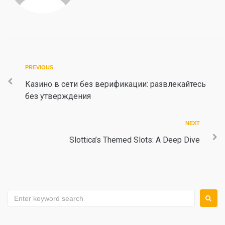
Post
Previous
PREVIOUS
navigation
Казино в сети без верификации: развлекайтесь
без утверждения
Next
NEXT
Slottica’s Themed Slots: A Deep Dive
Search
for: