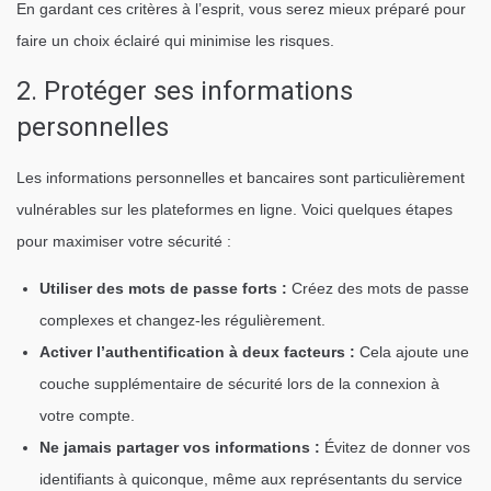
En gardant ces critères à l’esprit, vous serez mieux préparé pour
faire un choix éclairé qui minimise les risques.
2. Protéger ses informations
personnelles
Les informations personnelles et bancaires sont particulièrement
vulnérables sur les plateformes en ligne. Voici quelques étapes
pour maximiser votre sécurité :
Utiliser des mots de passe forts :
Créez des mots de passe
complexes et changez-les régulièrement.
Activer l’authentification à deux facteurs :
Cela ajoute une
couche supplémentaire de sécurité lors de la connexion à
votre compte.
Ne jamais partager vos informations :
Évitez de donner vos
identifiants à quiconque, même aux représentants du service