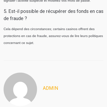
signaler l’activité suspecte et modifiez vos mots de passe.
5. Est-il possible de récupérer des fonds en cas
de fraude ?
Cela dépend des circonstances; certains casinos offrent des
protections en cas de fraude, assurez-vous de lire leurs politiques
concernant ce sujet.
ADMIN