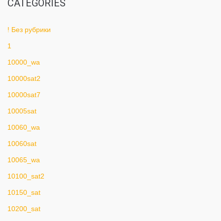
CATEGORIES
! Без рубрики
1
10000_wa
10000sat2
10000sat7
10005sat
10060_wa
10060sat
10065_wa
10100_sat2
10150_sat
10200_sat