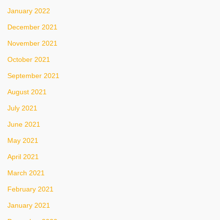
January 2022
December 2021
November 2021
October 2021
September 2021
August 2021
July 2021
June 2021
May 2021
April 2021
March 2021
February 2021
January 2021