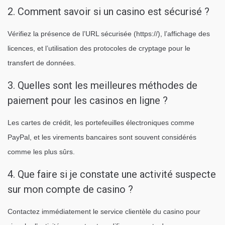
2. Comment savoir si un casino est sécurisé ?
Vérifiez la présence de l’URL sécurisée (https://), l’affichage des
licences, et l’utilisation des protocoles de cryptage pour le
transfert de données.
3. Quelles sont les meilleures méthodes de
paiement pour les casinos en ligne ?
Les cartes de crédit, les portefeuilles électroniques comme
PayPal, et les virements bancaires sont souvent considérés
comme les plus sûrs.
4. Que faire si je constate une activité suspecte
sur mon compte de casino ?
Contactez immédiatement le service clientèle du casino pour