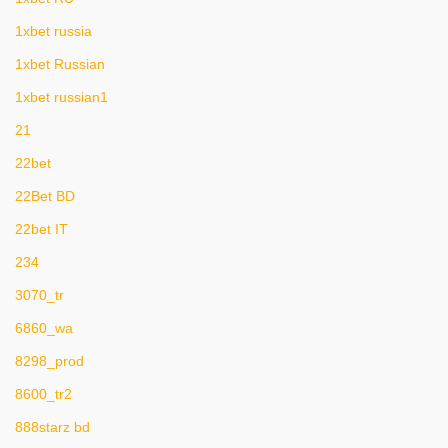
1xbet russia
1xbet Russian
1xbet russian1
21
22bet
22Bet BD
22bet IT
234
3070_tr
6860_wa
8298_prod
8600_tr2
888starz bd