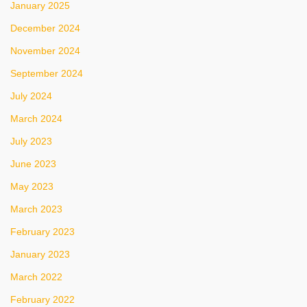
January 2025
December 2024
November 2024
September 2024
July 2024
March 2024
July 2023
June 2023
May 2023
March 2023
February 2023
January 2023
March 2022
February 2022