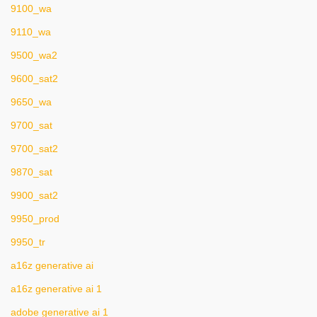
9100_wa
9110_wa
9500_wa2
9600_sat2
9650_wa
9700_sat
9700_sat2
9870_sat
9900_sat2
9950_prod
9950_tr
a16z generative ai
a16z generative ai 1
adobe generative ai 1