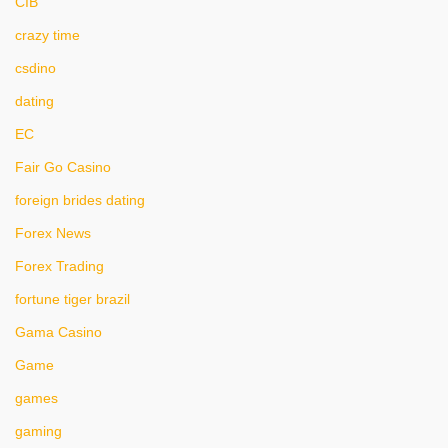
CIB
crazy time
csdino
dating
EC
Fair Go Casino
foreign brides dating
Forex News
Forex Trading
fortune tiger brazil
Gama Casino
Game
games
gaming