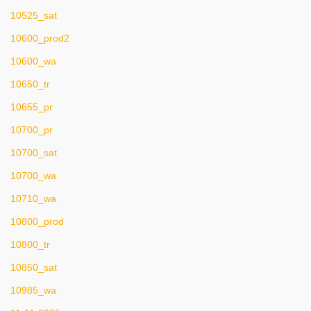
10525_sat
10600_prod2
10600_wa
10650_tr
10655_pr
10700_pr
10700_sat
10700_wa
10710_wa
10800_prod
10800_tr
10850_sat
10985_wa