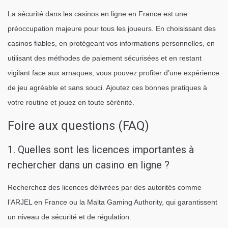
La sécurité dans les casinos en ligne en France est une
préoccupation majeure pour tous les joueurs. En choisissant des
casinos fiables, en protégeant vos informations personnelles, en
utilisant des méthodes de paiement sécurisées et en restant
vigilant face aux arnaques, vous pouvez profiter d’une expérience
de jeu agréable et sans souci. Ajoutez ces bonnes pratiques à
votre routine et jouez en toute sérénité.
Foire aux questions (FAQ)
1. Quelles sont les licences importantes à
rechercher dans un casino en ligne ?
Recherchez des licences délivrées par des autorités comme
l’ARJEL en France ou la Malta Gaming Authority, qui garantissent
un niveau de sécurité et de régulation.