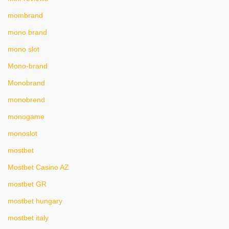
mombrand
mono brand
mono slot
Mono-brand
Monobrand
monobrend
monogame
monoslot
mostbet
Mostbet Casino AZ
mostbet GR
mostbet hungary
mostbet italy