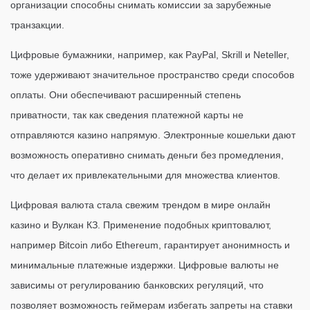
организации способны снимать комиссии за зарубежные
транзакции.
Цифровые бумажники, например, как PayPal, Skrill и Neteller,
тоже удерживают значительное пространство среди способов
оплаты. Они обеспечивают расширенный степень
приватности, так как сведения платежной карты не
отправляются казино напрямую. Электронные кошельки дают
возможность оперативно снимать деньги без промедления,
что делает их привлекательными для множества клиентов.
Цифровая валюта стала свежим трендом в мире онлайн
казино и Вулкан КЗ. Применение подобных криптовалют,
например Bitcoin либо Ethereum, гарантирует анонимность и
минимальные платежные издержки. Цифровые валюты не
зависимы от регулированию банковских регуляций, что
позволяет возможность геймерам избегать запреты на ставки