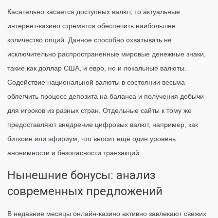
Касательно касается доступных валют, то актуальные
интернет-казино стремятся обеспечить наибольшее
количество опций. Данное способно охватывать не
исключительно распространенные мировые денежные знаки,
такие как доллар США, и евро, но и локальные валюты.
Содействие национальной валюты в состоянии весьма
облегчить процесс депозита на баланса и получения добычи
для игроков из разных стран. Отдельные сайты к тому же
предоставляют внедрение цифровых валют, например, как
биткоин или эфириум, что вносит ещё один уровень
анонимности и безопасности транзакций.
Нынешние бонусы: анализ
современных предложений
В недавние месяцы онлайн-казино активно завлекают свежих