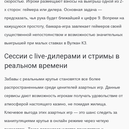
скоростью. Игроки размещают взносы на выигрыш одной из 2-
х сторон: геймера или дилера. Основная задача —
предсказать, чья рука будет ближайшей к цифре 9. Вопреки на
кажущуюся простоту, баккара-игра завлекает геймеров своей
существенной непостоянством и возможностью значительных
выигрышей при малых ставках в Вулкан КЗ.
Сессии с live-дилерами и стримы в
реальном времени
Забавы с реальными крупье становятся все более
распространенными среди ценителей азартных игр. Данные
сервисы дают возможность игрокам получать удовольствие от
атмосферой настоящего казино, не покидая жилища.
Ключевое выгода этих азартных игр — это шанс следить за
манипуляциями крупье в онлайн режиме через четкую