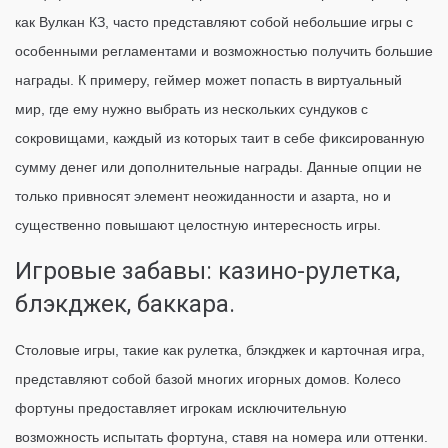
как Вулкан КЗ, часто представляют собой небольшие игры с
особенными регламентами и возможностью получить большие
награды. К примеру, геймер может попасть в виртуальный
мир, где ему нужно выбрать из нескольких сундуков с
сокровищами, каждый из которых таит в себе фиксированную
сумму денег или дополнительные награды. Данные опции не
только привносят элемент неожиданности и азарта, но и
существенно повышают целостную интересность игры.
Игровые забавы: казино-рулетка,
блэкджек, баккара.
Столовые игры, такие как рулетка, блэкджек и карточная игра,
представляют собой базой многих игорных домов. Колесо
фортуны предоставляет игрокам исключительную
возможность испытать фортуна, ставя на номера или оттенки.