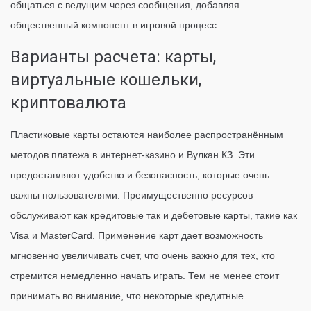
общаться с ведущим через сообщения, добавляя
общественный компонент в игровой процесс.
Варианты расчета: карты,
виртуальные кошельки,
криптовалюта
Пластиковые карты остаются наиболее распространённым
методов платежа в интернет-казино и Вулкан КЗ. Эти
предоставляют удобство и безопасность, которые очень
важны пользователями. Преимущественно ресурсов
обслуживают как кредитовые так и дебетовые карты, такие как
Visa и MasterCard. Применение карт дает возможность
мгновенно увеличивать счет, что очень важно для тех, кто
стремится немедленно начать играть. Тем не менее стоит
принимать во внимание, что некоторые кредитные