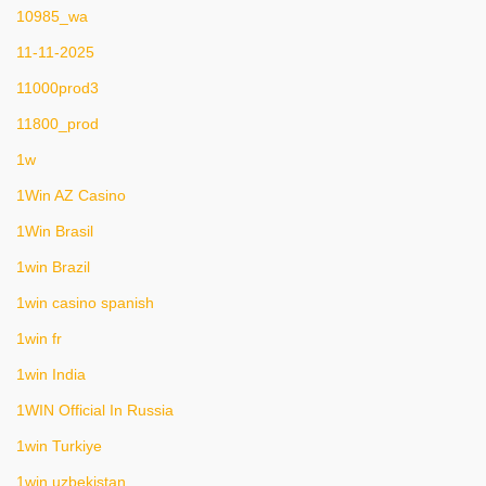
10985_wa
11-11-2025
11000prod3
11800_prod
1w
1Win AZ Casino
1Win Brasil
1win Brazil
1win casino spanish
1win fr
1win India
1WIN Official In Russia
1win Turkiye
1win uzbekistan