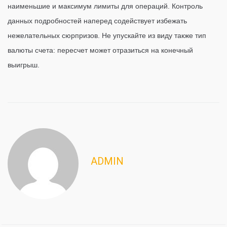
наименьшие и максимум лимиты для операций. Контроль
данных подробностей наперед содействует избежать
нежелательных сюрпризов. Не упускайте из виду также тип
валюты счета: пересчет может отразиться на конечный
выигрыш.
ADMIN