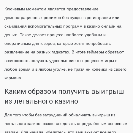
Ключевым моментом является предоставление
демонстрационных режимов без нужды в регистрации или
скачивания вспомогательных программ в казино онлайн на
деньги. Такое делает процесс наиболее удобным и
оперативным для юзеров, которые хотят попробовать
развлечение на разных гаджетах. В итоге геймеры обретают
возможность получать удовольствие от процессом игры в
любое время и в любом уголке, не тратя ни копейки из своего
кармана.
Каким образом получить выигрыш
из легального казино
Для того чтобы без затруднений обналичить выигрыш из
легального казино, важно следовать определённым основным
этапам. Для начала, убедитесь, что ваш аккаунт всецело