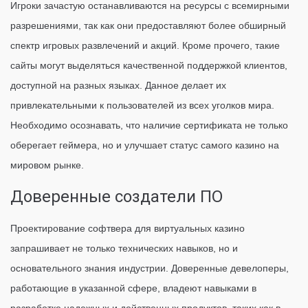
Игроки зачастую останавливаются на ресурсы с всемирными
разрешениями, так как они предоставляют более обширный
спектр игровых развлечений и акций. Кроме прочего, такие
сайты могут выделяться качественной поддержкой клиентов,
доступной на разных языках. Данное делает их
привлекательными к пользователей из всех уголков мира.
Необходимо осознавать, что наличие сертификата не только
оберегает геймера, но и улучшает статус самого казино на
мировом рынке.
Доверенные создатели ПО
Проектирование софтвера для виртуальных казино
запрашивает не только технических навыков, но и
основательного знания индустрии. Доверенные девелоперы,
работающие в указанной сфере, владеют навыками в