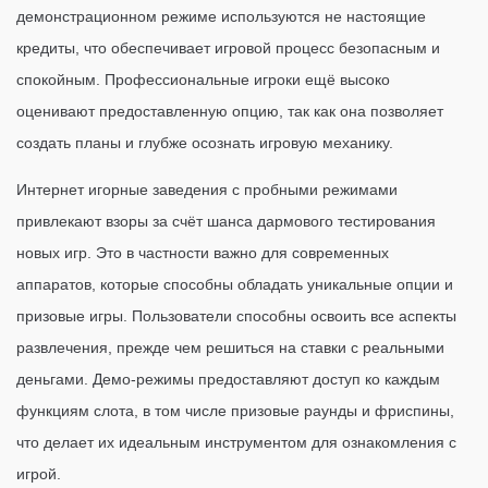
демонстрационном режиме используются не настоящие
кредиты, что обеспечивает игровой процесс безопасным и
спокойным. Профессиональные игроки ещё высоко
оценивают предоставленную опцию, так как она позволяет
создать планы и глубже осознать игровую механику.
Интернет игорные заведения с пробными режимами
привлекают взоры за счёт шанса дармового тестирования
новых игр. Это в частности важно для современных
аппаратов, которые способны обладать уникальные опции и
призовые игры. Пользователи способны освоить все аспекты
развлечения, прежде чем решиться на ставки с реальными
деньгами. Демо-режимы предоставляют доступ ко каждым
функциям слота, в том числе призовые раунды и фриспины,
что делает их идеальным инструментом для ознакомления с
игрой.