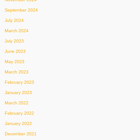
September 2024
July 2024
March 2024
July 2023
June 2023
May 2023
March 2023
February 2023
January 2023
March 2022
February 2022
January 2022
December 2021