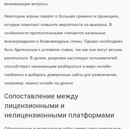
возникающие вопросы.
Некоторые игроки говорят о больших премиях и промоциях,
которые помогают повысить вероятности на выигрыш. В
особенности притягательными считаются начальные
вознаграждения и безвозмездные спины. Однако необходимо
быть бдительным к условиям ставок, так как они могут весьма
различаться. В целом, рецензии настоящих пользователей
способствуют начинающим разбираться в мире онлайн-
гемблинга и выбирать доверенные сайты для развлечения,
например, казино онлайн на деньги.
Сопоставление между
лицензионными и
нелицензионными платформами
Официальные и нелегальные сайты имеют свои уникальные