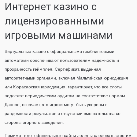
Интернет казино с
лицензированными
игровыми машинами
Виртуальные казино с официальными гемблинговыми
автоматами обеспечивают пользователям надежность и
прозрачность геймплея. Сертификат, выданная
авторитетными органами, включая Мальтийская юрисдикция
или Кюрасаоская юрисдикция, гарантирует, что все слоты
подлежат периодическим аудитам на соответствие нормам.
Данное, означает, что игроки могут быть уверены в
рандомности результатов и отсутствии вмешательства со
стороны игорного заведения.
Помимо, того, официальные сайты должны следовать строгим