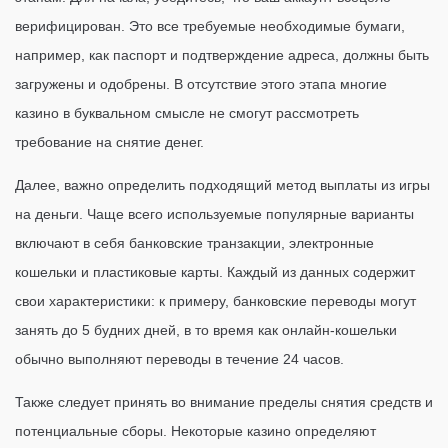
верифицирован. Это все требуемые необходимые бумаги,
например, как паспорт и подтверждение адреса, должны быть
загружены и одобрены. В отсутствие этого этапа многие
казино в буквальном смысле не смогут рассмотреть
требование на снятие денег.
Далее, важно определить подходящий метод выплаты из игры
на деньги. Чаще всего используемые популярные варианты
включают в себя банковские транзакции, электронные
кошельки и пластиковые карты. Каждый из данных содержит
свои характеристики: к примеру, банковские переводы могут
занять до 5 будних дней, в то время как онлайн-кошельки
обычно выполняют переводы в течение 24 часов.
Также следует принять во внимание пределы снятия средств и
потенциальные сборы. Некоторые казино определяют