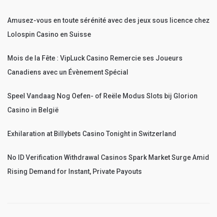
Amusez-vous en toute sérénité avec des jeux sous licence chez
Lolospin Casino en Suisse
Mois de la Fête : VipLuck Casino Remercie ses Joueurs
Canadiens avec un Évènement Spécial
Speel Vandaag Nog Oefen- of Reële Modus Slots bij Glorion
Casino in België
Exhilaration at Billybets Casino Tonight in Switzerland
No ID Verification Withdrawal Casinos Spark Market Surge Amid
Rising Demand for Instant, Private Payouts