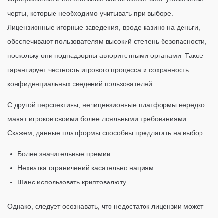
черты, которые необходимо учитывать при выборе.
Лицензионные игорные заведения, вроде казино на деньги,
обеспечивают пользователям высокий степень безопасности,
поскольку они поднадзорны авторитетными органами. Такое
гарантирует честность игрового процесса и сохранность
конфиденциальных сведений пользователей.
С другой перспективы, нелицензионные платформы нередко
манят игроков своими более лояльными требованиями.
Скажем, данные платформы способны предлагать на выбор:
Более значительные премии
Нехватка ограничений касательно нациям
Шанс использовать криптовалюту
Однако, следует осознавать, что недостаток лицензии может