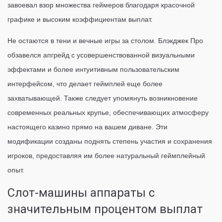
завоевал взор множества геймеров благодаря красочной
графике и высоким коэффициентам выплат.
Не остаются в тени и вечные игры за столом. Блэкджек Про
обзавелся апгрейд с усовершенствованной визуальными
эффектами и более интуитивным пользовательским
интерфейсом, что делает геймплей еще более
захватывающей. Также следует упомянуть возникновение
современных реальных крупье, обеспечивающих атмосферу
настоящего казино прямо на вашем диване. Эти
модификации созданы поднять степень участия и сохранения
игроков, предоставляя им более натуральный геймплейный
опыт.
Слот-машины аппараты с
значительным процентом выплат