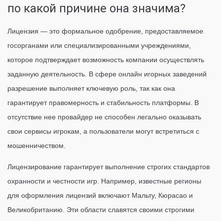
по какой причине она значима?
Лицензия — это формальное одобрение, предоставляемое
госорганами или специализированными учреждениями,
которое подтверждает возможность компании осуществлять
заданную деятельность. В сфере онлайн игорных заведений
разрешение выполняет ключевую роль, так как она
гарантирует правомерность и стабильность платформы. В
отсутствие нее провайдер не способен легально оказывать
свои сервисы игрокам, а пользователи могут встретиться с
мошенничеством.
Лицензирование гарантирует выполнение строгих стандартов
охранности и честности игр. Например, известные регионы
для оформления лицензий включают Мальту, Кюрасао и
Великобританию. Эти области славятся своими строгими