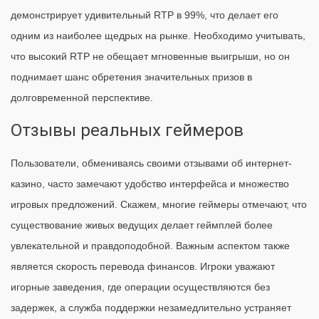
демонстрирует удивительный RTP в 99%, что делает его
одним из наиболее щедрых на рынке. Необходимо учитывать,
что высокий RTP не обещает мгновенные выигрыши, но он
поднимает шанс обретения значительных призов в
долговременной перспективе.
Отзывы реальных геймеров
Пользователи, обмениваясь своими отзывами об интернет-
казино, часто замечают удобство интерфейса и множество
игровых предложений. Скажем, многие геймеры отмечают, что
существование живых ведущих делает геймплей более
увлекательной и правдоподобной. Важным аспектом также
является скорость перевода финансов. Игроки уважают
игорные заведения, где операции осуществляются без
задержек, а служба поддержки незамедлительно устраняет