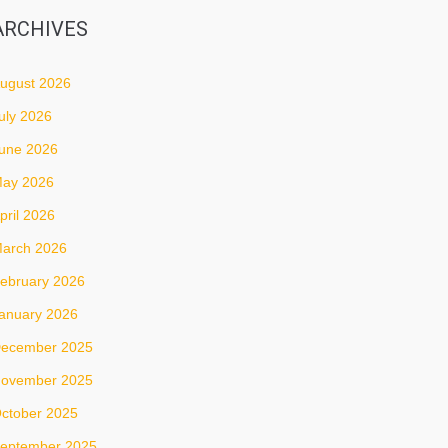
ARCHIVES
ugust 2026
uly 2026
une 2026
ay 2026
pril 2026
arch 2026
ebruary 2026
anuary 2026
ecember 2025
ovember 2025
ctober 2025
eptember 2025