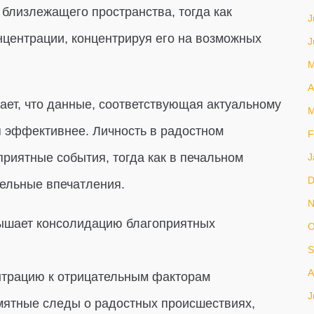
близлежащего пространства, тогда как
J
нцентрации, концентрируя его на возможных
J
M
A
ает, что данные, соответствующая актуальному
M
 эффективнее. Личность в радостном
F
риятные события, тогда как в печальном
J
D
ельные впечатления.
N
ышает консолидацию благоприятных
O
S
A
трацию к отрицательным факторам
J
ятные следы о радостных происшествиях,