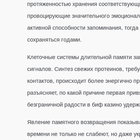
протяженностью хранения соответствующи
провоцирующие значительного эмоциональн
активной способности запоминания, тогд
сохраняться годами.
Клеточные системы длительной памяти з
сигналов. Синтез свежих протеинов, тре
контактов, происходит более энергично 
разъясняет, по какой причине первая при
безграничной радости в биф казино удерж
Явление памятного возвращения показыва
времени не только не слабеют, но даже у