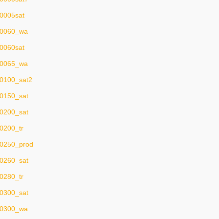
0005sat
0060_wa
0060sat
0065_wa
0100_sat2
0150_sat
0200_sat
0200_tr
0250_prod
0260_sat
0280_tr
0300_sat
0300_wa