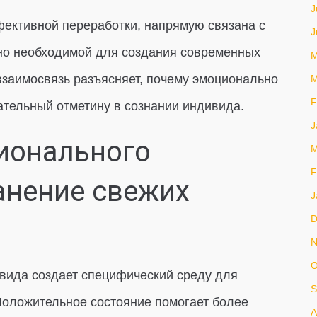
J
ективной переработки, напрямую связана с
J
но необходимой для создания современных
M
заимосвязь разъясняет, почему эмоционально
M
F
тельный отметину в сознании индивида.
J
ионального
M
F
анение свежих
J
D
N
O
ида создает специфический среду для
S
Положительное состояние помогает более
A