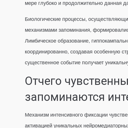
мере глубоко и продолжительно данная д
Биологические процессы, осуществляющие
механизмами запоминания, формировались
Лимбическое образование, гиппокампальн
координированно, создавая особенную стр
существенное событие получает уникаль
Отчего чувственн
запоминаются инт
Механизм интенсивного фиксации чувстве
активацией уникальных нейромедиаторных