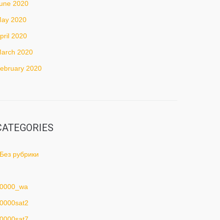
une 2020
ay 2020
pril 2020
arch 2020
ebruary 2020
CATEGORIES
 Без рубрики
0000_wa
0000sat2
0000sat7