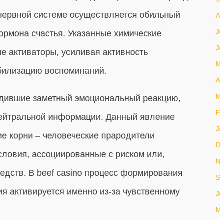
 нервной системе осуществляется обильный
A
J
рмона счастья. Указанные химические
J
е активаторы, усиливая активность
M
абилизацию воспоминаний.
A
M
одившие заметный эмоциональный реакцию,
F
нейтральной информации. Данный явление
J
е корни – человеческие прародители
D
словия, ассоциированные с риском или,
N
редств. В beef casino процесс формирования
S
я активируется именно из-за чувственному
J
M