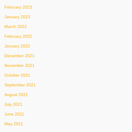
February 2023
January 2023
March 2022
February 2022
January 2022
December 2021
November 2021
October 2021
September 2021
August 2021
July 2021
June 2021
May 2021