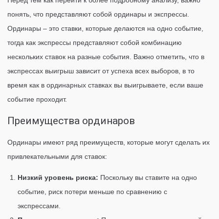
Перед тем как перейти к более подробному анализу, важно
понять, что представляют собой ординары и экспрессы.
Ординары – это ставки, которые делаются на одно событие,
тогда как экспрессы представляют собой комбинацию
нескольких ставок на разные события. Важно отметить, что в
экспрессах выигрыш зависит от успеха всех выборов, в то
время как в ординарных ставках вы выигрываете, если ваше
событие проходит.
Преимущества ординаров
Ординары имеют ряд преимуществ, которые могут сделать их
привлекательными для ставок:
Низкий уровень риска:
Поскольку вы ставите на одно
событие, риск потери меньше по сравнению с
экспрессами.