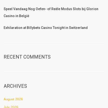
Speel Vandaag Nog Oefen- of Reële Modus Slots bij Glorion
Casino in België
Exhilaration at Billybets Casino Tonight in Switzerland
RECENT COMMENTS
ARCHIVES
August 2026
July 2026