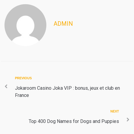
ADMIN
Post
Previous
PREVIOUS
navigation
Jokaroom Casino Joka VIP : bonus, jeux et club en
France
Next
NEXT
Top 400 Dog Names for Dogs and Puppies