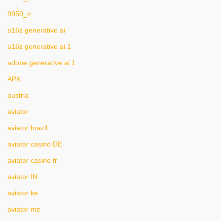
9950_tr
a16z generative ai
a16z generative ai 1
adobe generative ai 1
APK
austria
aviator
aviator brazil
aviator casino DE
aviator casino fr
aviator IN
aviator ke
aviator mz