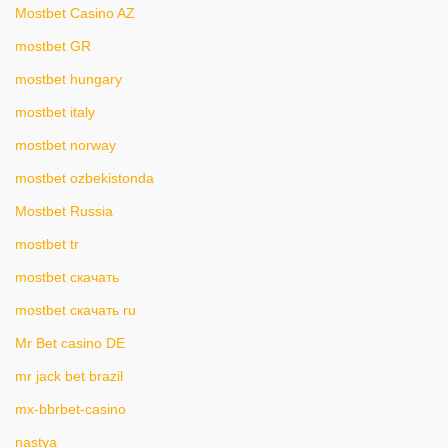
Mostbet Casino AZ
mostbet GR
mostbet hungary
mostbet italy
mostbet norway
mostbet ozbekistonda
Mostbet Russia
mostbet tr
mostbet скачать
mostbet скачать ru
Mr Bet casino DE
mr jack bet brazil
mx-bbrbet-casino
nastya