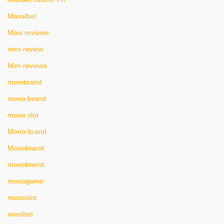
Masalbet
Maxi reviewe
mini-review
Mini-reviews
mombrand
mono brand
mono slot
Mono-brand
Monobrand
monobrend
monogame
monoslot
mostbet