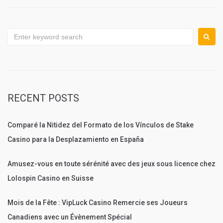
Search
for:
RECENT POSTS
Comparé la Nitidez del Formato de los Vínculos de Stake
Casino para la Desplazamiento en España
Amusez-vous en toute sérénité avec des jeux sous licence chez
Lolospin Casino en Suisse
Mois de la Fête : VipLuck Casino Remercie ses Joueurs
Canadiens avec un Évènement Spécial