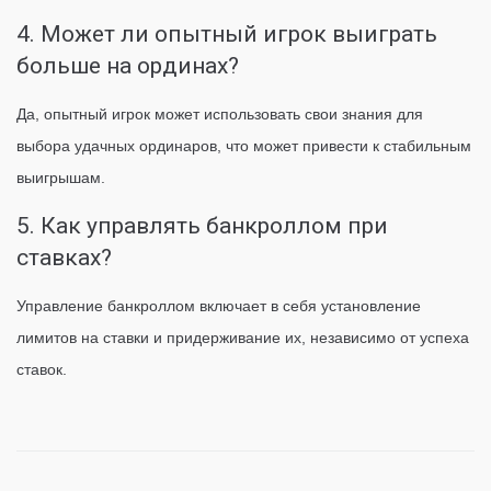
4. Может ли опытный игрок выиграть
больше на ординах?
Да, опытный игрок может использовать свои знания для
выбора удачных ординаров, что может привести к стабильным
выигрышам.
5. Как управлять банкроллом при
ставках?
Управление банкроллом включает в себя установление
лимитов на ставки и придерживание их, независимо от успеха
ставок.