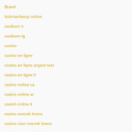
Brand
bukmacherzy online
casibom tr
casibom-tg
casino
casino en ligne
casino en ligne argent reel
casino en ligne fr
casino onlina ca
casino online ar
casinò online it
casino svensk licens
casino utan svensk licens