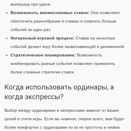
выигрышу при удаче.
Возможность множественных ставок:
Они позволяют
обеспечить разнообразие в ставках и охватить больше
событий за один раз.
Интересный игровой процесс:
Ставка на несколько
событий делает игру более захватывающей и динамичной.
Стратегическое планирование:
Возможность
комбинировать разные события позволяет применять
более сложные стратегии ставок.
Когда использовать ординары, а
когда экспрессы?
Выбор между ординарами и экспрессами зависит от ваших
целей и стиля игры. Если вы новичок, скорее всего, вам будет
более комфортно с ординарами из-за их простоты и низких