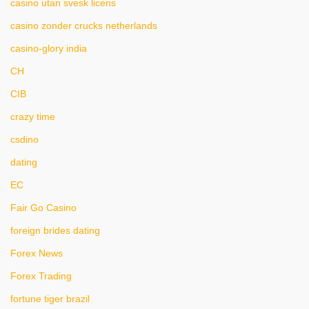
casino utan svesk licens
casino zonder crucks netherlands
casino-glory india
CH
CIB
crazy time
csdino
dating
EC
Fair Go Casino
foreign brides dating
Forex News
Forex Trading
fortune tiger brazil