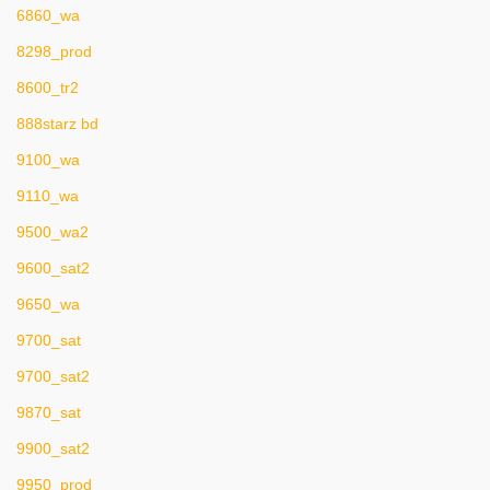
6860_wa
8298_prod
8600_tr2
888starz bd
9100_wa
9110_wa
9500_wa2
9600_sat2
9650_wa
9700_sat
9700_sat2
9870_sat
9900_sat2
9950_prod