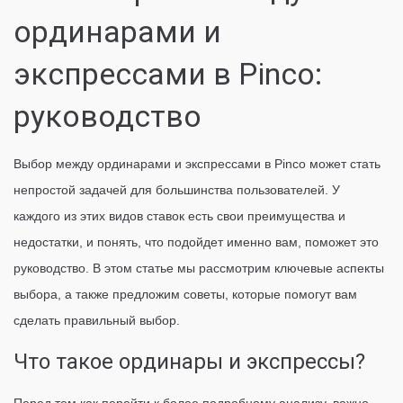
ординарами и
экспрессами в Pinco:
руководство
Выбор между ординарами и экспрессами в Pinco может стать
непростой задачей для большинства пользователей. У
каждого из этих видов ставок есть свои преимущества и
недостатки, и понять, что подойдет именно вам, поможет это
руководство. В этом статье мы рассмотрим ключевые аспекты
выбора, а также предложим советы, которые помогут вам
сделать правильный выбор.
Что такое ординары и экспрессы?