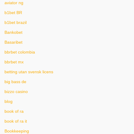
aviator ng
b1bet BR
b1bet brazil
Bankobet
Basaribet
bbrbet colombia
bbrbet mx
betting utan svensk licens
big bass de
bizzo casino
blog
book of ra
book of ra it
Bookkeeping