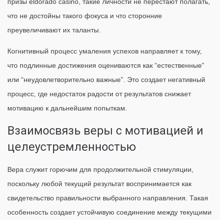
призы eldorado casino, такие личности не перестают полагать,
что не достойны такого фокуса и что сторонние
преувеличивают их таланты.
Когнитивный процесс умаления успехов направляет к тому,
что подлинные достижения оцениваются как “естественные”
или “неудовлетворительно важные”. Это создает негативный
процесс, где недостаток радости от результатов снижает
мотивацию к дальнейшим попыткам.
Взаимосвязь веры с мотивацией и
целеустремленностью
Вера служит горючим для продолжительной стимуляции,
поскольку любой текущий результат воспринимается как
свидетельство правильности выбранного направления. Такая
особенность создает устойчивую соединение между текущими