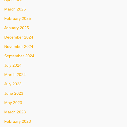
March 2025
February 2025
January 2025
December 2024
November 2024
September 2024
July 2024
March 2024
July 2023
June 2023
May 2023
March 2023
February 2023