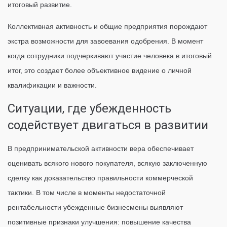
итоговый развитие.
Коллективная активность и общие предприятия порождают
экстра возможности для завоевания одобрения. В момент
когда сотрудники подчеркивают участие человека в итоговый
итог, это создает более объективное видение о личной
квалификации и важности.
Ситуации, где убежденность
содействует двигаться в развитии
В предпринимательской активности вера обеспечивает
оценивать всякого нового покупателя, всякую заключенную
сделку как доказательство правильности коммерческой
тактики. В том числе в моменты недостаточной
рентабельности убежденные бизнесмены выявляют
позитивные признаки улучшения: повышение качества