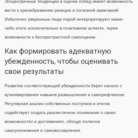
Эгоцентричные тенденции в оценке побед имеют возможность
вести к пренебрежению реакции и полезной замечаний.
Избыточно уверенные люди порой интерпретируют какие-
либо итоги исключительно в позитивном аспекте, теряя
возможности к беспристрастной самооценке.
Как формировать адекватную
убежденность, чтобы оценивать
свои результаты
Развитие соответствующей убежденности берет начало с
культивирования навыков размышления и саморефлексии.
Регулярная анализ собственных поступков и итогов
содействует создать реалистичное понимание о своих
возможностях и достижениях, обходя полюсов
самоуничижения и самовосхваления.