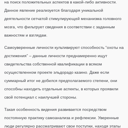
на поиск положительных аспектов в какой-либо активности.
Данное явление реализуется благодаря уникальной
деятельности сетчатой стимулирующей механизма головного
мозга, что фильтрует сведения в соответствии с заданным
важностям и взглядам.
Самоуверенные личности культивируют способность “охоты на
достижения” – данные личности преднамеренно ищут
свидетельства собственной квалификации в всяком
осуществленном проекте эльдорадо казино. Даже если
суммарный итог не добился предполагаемого степени, они
способны находить отдельные аспекты, в которых проявили
свой потенциал с наилучшей стороны.
Такая особенность видения развивается посредством
постоянную практику самоанализа и рефлексии. Уверенные
люди регулярно рассматривают свои поступки, находя этапы