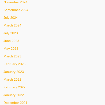
November 2024
September 2024
July 2024
March 2024
July 2023
June 2023
May 2023
March 2023
February 2023
January 2023
March 2022
February 2022
January 2022
December 2021