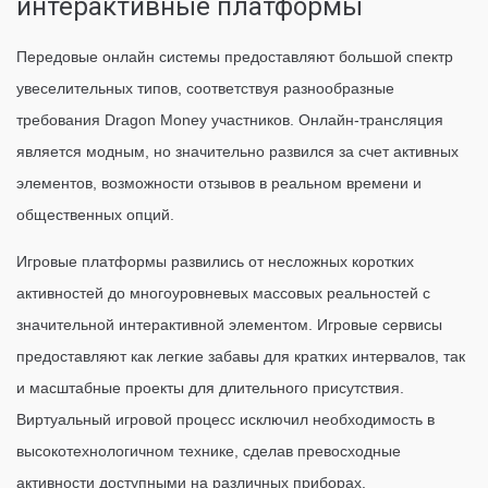
интерактивные платформы
Передовые онлайн системы предоставляют большой спектр
увеселительных типов, соответствуя разнообразные
требования Dragon Money участников. Онлайн-трансляция
является модным, но значительно развился за счет активных
элементов, возможности отзывов в реальном времени и
общественных опций.
Игровые платформы развились от несложных коротких
активностей до многоуровневых массовых реальностей с
значительной интерактивной элементом. Игровые сервисы
предоставляют как легкие забавы для кратких интервалов, так
и масштабные проекты для длительного присутствия.
Виртуальный игровой процесс исключил необходимость в
высокотехнологичном технике, сделав превосходные
активности доступными на различных приборах.