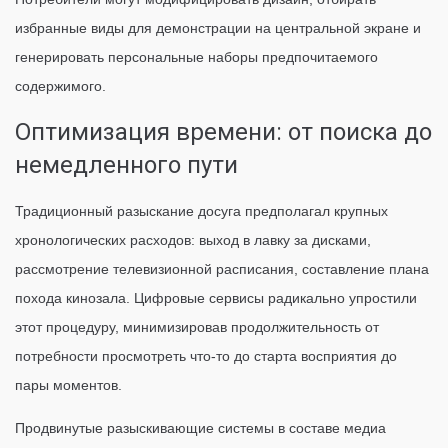
избранные виды для демонстрации на центральной экране и
генерировать персональные наборы предпочитаемого
содержимого.
Оптимизация времени: от поиска до
немедленного пути
Традиционный разыскание досуга предполагал крупных
хронологических расходов: выход в лавку за дисками,
рассмотрение телевизионной расписания, составление плана
похода кинозала. Цифровые сервисы радикально упростили
этот процедуру, минимизировав продолжительность от
потребности просмотреть что-то до старта восприятия до
пары моментов.
Продвинутые разыскивающие системы в составе медиа