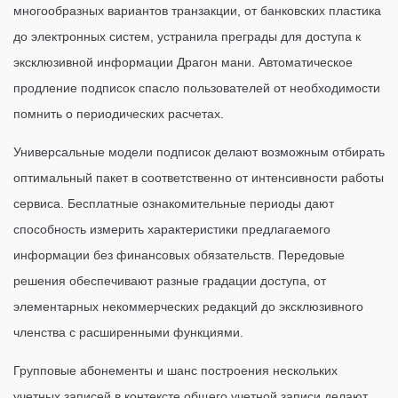
многообразных вариантов транзакции, от банковских пластика
до электронных систем, устранила преграды для доступа к
эксклюзивной информации Драгон мани. Автоматическое
продление подписок спасло пользователей от необходимости
помнить о периодических расчетах.
Универсальные модели подписок делают возможным отбирать
оптимальный пакет в соответственно от интенсивности работы
сервиса. Бесплатные ознакомительные периоды дают
способность измерить характеристики предлагаемого
информации без финансовых обязательств. Передовые
решения обеспечивают разные градации доступа, от
элементарных некоммерческих редакций до эксклюзивного
членства с расширенными функциями.
Групповые абонементы и шанс построения нескольких
учетных записей в контексте общего учетной записи делают