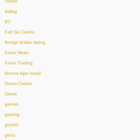
csdino
dating
EC
Fair Go Casino
foreign brides dating
Forex News
Forex Trading
fortune tiger brazil
Gama Casino
Game
games
gaming
giochi1
gioco