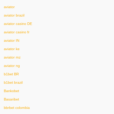
aviator
aviator brazil
aviator casino DE
aviator casino fr
aviator IN
aviator ke
aviator mz
aviator ng
b1bet BR
b1bet brazil
Bankobet
Basaribet
bbrbet colombia