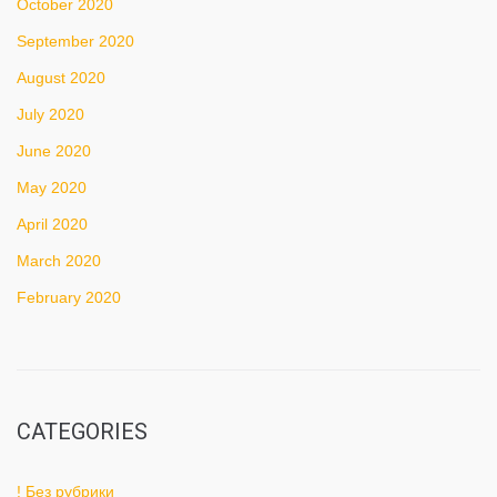
October 2020
September 2020
August 2020
July 2020
June 2020
May 2020
April 2020
March 2020
February 2020
CATEGORIES
! Без рубрики