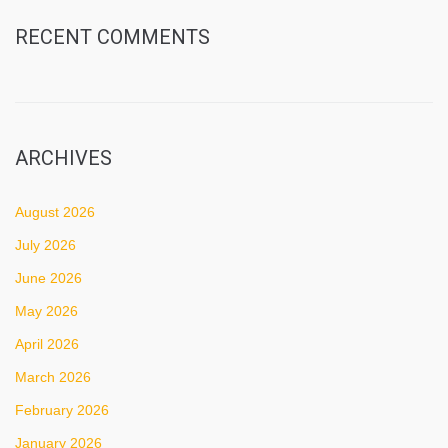
RECENT COMMENTS
ARCHIVES
August 2026
July 2026
June 2026
May 2026
April 2026
March 2026
February 2026
January 2026