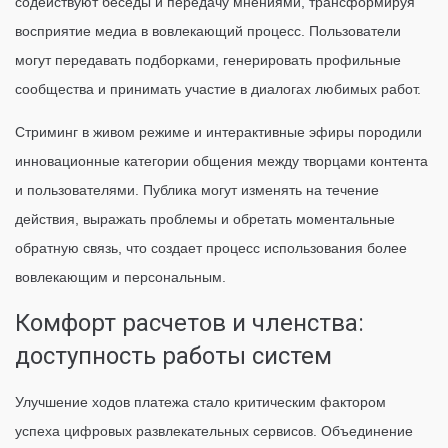
содействуют беседы и передачу мнениями, трансформируя
восприятие медиа в вовлекающий процесс. Пользователи
могут передавать подборками, генерировать профильные
сообщества и принимать участие в диалогах любимых работ.
Стриминг в живом режиме и интерактивные эфиры породили
инновационные категории общения между творцами контента
и пользователями. Публика могут изменять на течение
действия, выражать проблемы и обретать моментальные
обратную связь, что создает процесс использования более
вовлекающим и персональным.
Комфорт расчетов и членства:
доступность работы систем
Улучшение ходов платежа стало критическим фактором
успеха цифровых развлекательных сервисов. Объединение