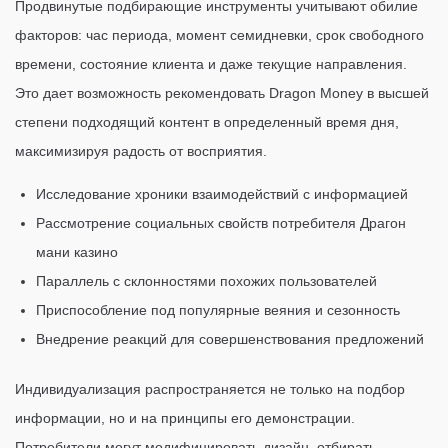
Продвинутые подбирающие инструменты учитывают обилие
факторов: час периода, момент семидневки, срок свободного
времени, состояние клиента и даже текущие направления.
Это дает возможность рекомендовать Dragon Money в высшей
степени подходящий контент в определенный время дня,
максимизируя радость от восприятия.
Исследование хроники взаимодействий с информацией
Рассмотрение социальных свойств потребителя Драгон
мани казино
Параллель с склонностями похожих пользователей
Приспособление под популярные веяния и сезонность
Внедрение реакций для совершенствования предложений
Индивидуализация распространяется не только на подбор
информации, но и на принципы его демонстрации.
Потребители могут модифицировать дизайн, отбирать