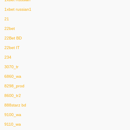
1xbet russian1
21
22bet
22Bet BD
22bet IT
234
3070_tr
6860_wa
8298_prod
8600_tr2
888starz bd
9100_wa
9110_wa