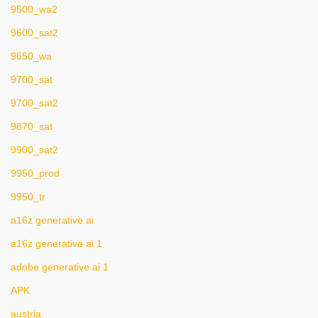
9500_wa2
9600_sat2
9650_wa
9700_sat
9700_sat2
9870_sat
9900_sat2
9950_prod
9950_tr
a16z generative ai
a16z generative ai 1
adobe generative ai 1
APK
austria