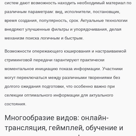
систем дают возможность находить необходимый материал по
различным параметрам: вид, исполнители, постановщик,
время создания, популярность, срок. Актуальные технологии
внедряют улучшенные фильтры и упорядочивания, делая
механизм поиска логичным и быстрым.
Возможности опережающего кэширования и настраиваемой
стриминговой передачи гарантируют практически
моментальное инициацию показа информации. Участники
могут переключаться между различными творениями без
долгого ожидания подготовки, что особенно важно при
селекции оптимального информации для актуального
состояния.
Многообразие видов: онлайн-
трансляция, геймплей, обучение и