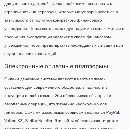
для уточнения деталей. Также необходимо осознавать о
ограничениях на переводы, которые могут варьироваться в
зависимости от политики конкретного финансового
учреждения. Пользователям следует вдумчиво ознакомиться с
положения эксплуатации карточек в своем финансовом
учреждении, чтобы предотвратить неожиданных ситуаций при
осуществлении транзакций.
Электронные оплатные платформы
Онлайн денежные системы являются неотъемлемой
составляющей современного общества, в частности в
индустрии онлайн казино. Эти обеспечивают быстрые и
безопасные операции, что жизненно необходимо для
геймеров. Самыми известными сервисами являются PayPal,
Vulkan KZ, Skrill и Neteller. Эти сайты обеспечивают игрокам