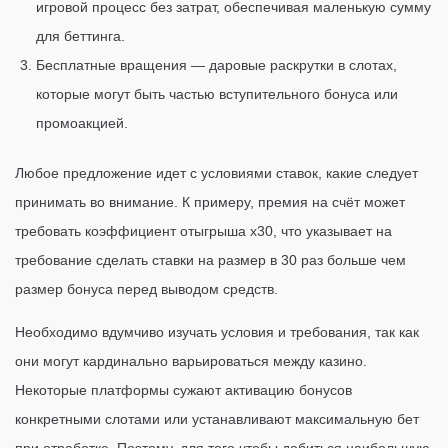
игровой процесс без затрат, обеспечивая маленькую сумму
для беттинга.
Бесплатные вращения — даровые раскрутки в слотах,
которые могут быть частью вступительного бонуса или
промоакцией.
Любое предложение идет с условиями ставок, какие следует
принимать во внимание. К примеру, премия на счёт может
требовать коэффициент отыгрыша x30, что указывает на
требование сделать ставки на размер в 30 раз больше чем
размер бонуса перед выводом средств.
Необходимо вдумчиво изучать условия и требования, так как
они могут кардинально варьироваться между казино.
Некоторые платформы сужают активацию бонусов
конкретными слотами или устанавливают максимальную бет