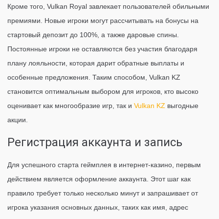
Кроме того, Vulkan Royal завлекает пользователей обильными
премиями. Новые игроки могут рассчитывать на бонусы на
стартовый депозит до 100%, а также даровые спины.
Постоянные игроки не оставляютcя без участия благодаря
плану лояльности, которая дарит обратные выплаты и
особенные предложения. Таким способом, Vulkan KZ
становится оптимальным выбором для игроков, кто высоко
оценивает как многообразие игр, так и
Vulkan KZ
выгодные
акции.
Регистрация аккаунта и запись
Для успешного старта геймплея в интернет-казино, первым
действием является оформление аккаунта. Этот шаг как
правило требует только несколько минут и запрашивает от
игрока указания основных данных, таких как имя, адрес