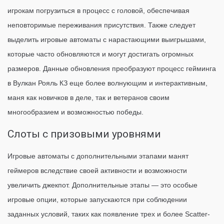
игрокам погрузиться в процесс с головой, обеспечивая
неповторимые переживания присутствия. Также следует
выделить игровые автоматы с нарастающими выигрышами,
которые часто обновляются и могут достигать огромных
размеров. Данные обновления преобразуют процесс гейминга
в Вулкан Рояль КЗ еще более волнующим и интерактивным,
маня как новичков в деле, так и ветеранов своим
многообразием и возможностью победы.
Слоты с призовыми уровнями
Игровые автоматы с дополнительными этапами манят
геймеров вследствие своей активности и возможности
увеличить джекпот. Дополнительные этапы — это особые
игровые опции, которые запускаются при соблюдении
заданных условий, таких как появление трех и более Scatter-