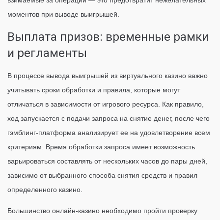
взимаемые за операции — это предотвратит нежелательных
моментов при выводе выигрышей.
Выплата призов: временные рамки
и регламенты
В процессе вывода выигрышей из виртуального казино важно
учитывать сроки обработки и правила, которые могут
отличаться в зависимости от игрового ресурса. Как правило,
ход запускается с подачи запроса на снятие денег, после чего
гэмблинг-платформа анализирует ее на удовлетворение всем
критериям. Время обработки запроса имеет возможность
варьироваться составлять от нескольких часов до пары дней,
зависимо от выбранного способа снятия средств и правил
определенного казино.
Большинство онлайн-казино необходимо пройти проверку