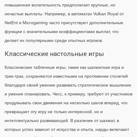
повышенная волатильность предполагает крупные, но
нечастые выплаты. Например, в автоматах Vulkan Royal от
NetEnt и Microgaming часто присутствуют дополнительные
функции с значительными коэффициентами выплат, что
делает их популярными среди опытных игроков.
Классические настольные игры
Классические табличные игры, такие как шахматная игра и
трик-трак, сохраняются известными на протяжении столетий
благодаря своей умению развивать стратегическое мышление
и умения планировать. Чесс, к примеру, требуют от участников
продумывать свои движения на несколько шагов вперед, что
превращает эту игру не только интересной, но и
интеллектуально развивающей. В различие от шахмат, в
которых успех зависит от искусства и опыта, нарды включают