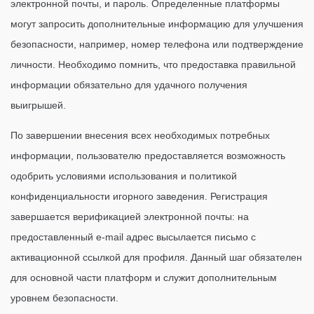
электронной почты, и пароль. Определенные платформы
могут запросить дополнительные информацию для улучшения
безопасности, например, номер телефона или подтверждение
личности. Необходимо помнить, что предоставка правильной
информации обязательно для удачного получения
выигрышей.
По завершении внесения всех необходимых потребных
информации, пользователю предоставляется возможность
одобрить условиями использования и политикой
конфиденциальности игорного заведения. Регистрация
завершается верификацией электронной почты: на
предоставленный e-mail адрес высылается письмо с
активационной ссылкой для профиля. Данный шаг обязателен
для основной части платформ и служит дополнительным
уровнем безопасности.