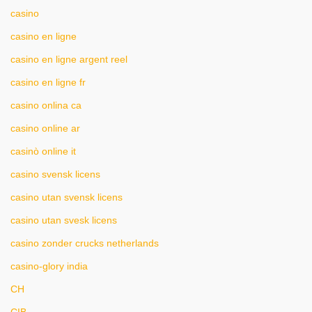
casino
casino en ligne
casino en ligne argent reel
casino en ligne fr
casino onlina ca
casino online ar
casinò online it
casino svensk licens
casino utan svensk licens
casino utan svesk licens
casino zonder crucks netherlands
casino-glory india
CH