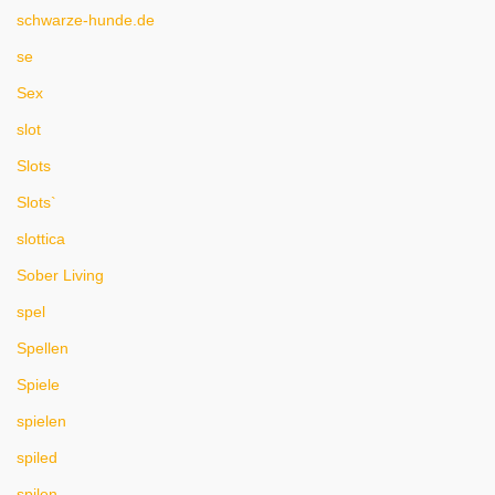
schwarze-hunde.de
se
Sex
slot
Slots
Slots`
slottica
Sober Living
spel
Spellen
Spiele
spielen
spiled
spilen