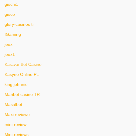
giochi1
gioco
glory-casinos tr
IGaming
jeux
jeux1
KaravanBet Casino
Kasyno Online PL
king johnnie
Maribet casino TR
Masalbet
Maxi reviewe
mini-review
Mini-reviews