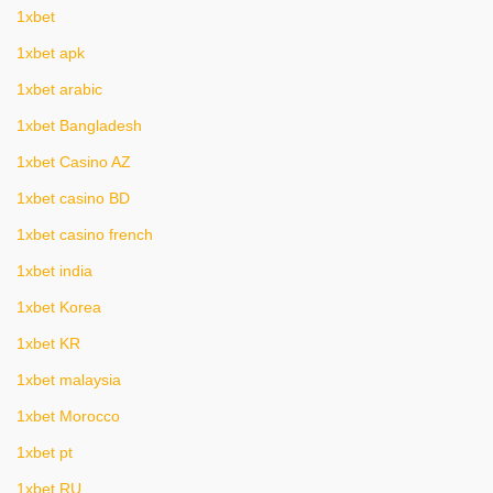
1xbet
1xbet apk
1xbet arabic
1xbet Bangladesh
1xbet Casino AZ
1xbet casino BD
1xbet casino french
1xbet india
1xbet Korea
1xbet KR
1xbet malaysia
1xbet Morocco
1xbet pt
1xbet RU