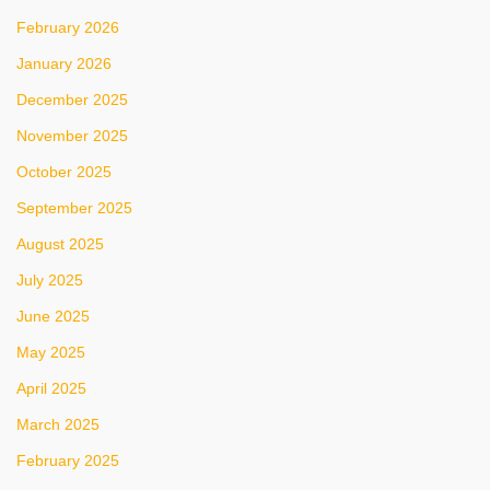
February 2026
January 2026
December 2025
November 2025
October 2025
September 2025
August 2025
July 2025
June 2025
May 2025
April 2025
March 2025
February 2025