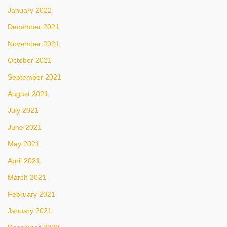
January 2022
December 2021
November 2021
October 2021
September 2021
August 2021
July 2021
June 2021
May 2021
April 2021
March 2021
February 2021
January 2021