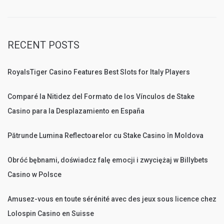
RECENT POSTS
RoyalsTiger Casino Features Best Slots for Italy Players
Comparé la Nitidez del Formato de los Vínculos de Stake
Casino para la Desplazamiento en España
Pătrunde Lumina Reflectoarelor cu Stake Casino în Moldova
Obróć bębnami, doświadcz falę emocji i zwyciężaj w Billybets
Casino w Polsce
Amusez-vous en toute sérénité avec des jeux sous licence chez
Lolospin Casino en Suisse