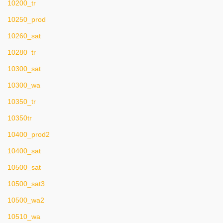
10200_tr
10250_prod
10260_sat
10280_tr
10300_sat
10300_wa
10350_tr
10350tr
10400_prod2
10400_sat
10500_sat
10500_sat3
10500_wa2
10510_wa