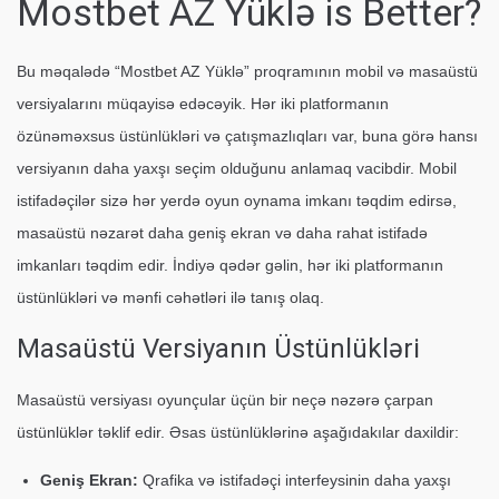
Mostbet AZ Yüklə is Better?
Bu məqalədə “Mostbet AZ Yüklə” proqramının mobil və masaüstü
versiyalarını müqayisə edəcəyik. Hər iki platformanın
özünəməxsus üstünlükləri və çatışmazlıqları var, buna görə hansı
versiyanın daha yaxşı seçim olduğunu anlamaq vacibdir. Mobil
istifadəçilər sizə hər yerdə oyun oynama imkanı təqdim edirsə,
masaüstü nəzarət daha geniş ekran və daha rahat istifadə
imkanları təqdim edir. İndiyə qədər gəlin, hər iki platformanın
üstünlükləri və mənfi cəhətləri ilə tanış olaq.
Masaüstü Versiyanın Üstünlükləri
Masaüstü versiyası oyunçular üçün bir neçə nəzərə çarpan
üstünlüklər təklif edir. Əsas üstünlüklərinə aşağıdakılar daxildir:
Geniş Ekran:
Qrafika və istifadəçi interfeysinin daha yaxşı