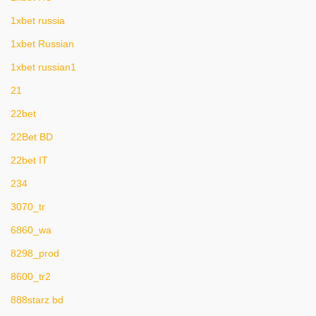
1xbet russia
1xbet Russian
1xbet russian1
21
22bet
22Bet BD
22bet IT
234
3070_tr
6860_wa
8298_prod
8600_tr2
888starz bd