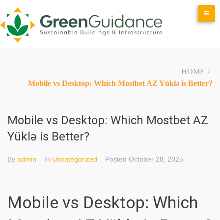
Skip
to
content
HOME
/
Mobile vs Desktop: Which Mostbet AZ Yüklə is Better?
Mobile vs Desktop: Which Mostbet AZ
Yüklə is Better?
By
admin
In
Uncategorized
Posted
October 28, 2025
Mobile vs Desktop: Which