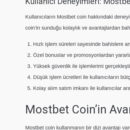
Kullanıcı Deneyimleri: Mostbet
Kullanıcıların Mostbet coin hakkındaki deneyim
coin’in sunduğu kolaylık ve avantajlardan bah
Hızlı işlem süreleri sayesinde bahislere a
Özel bonuslar ve promosyonlardan yararla
Yüksek güvenlik ile işlemlerimi gerçekleşti
Düşük işlem ücretleri ile kullanıcıların bü
Kolay alım satım imkanı ile kullanıcılar ara
Mostbet Coin’in Avan
Mostbet coin kullanmanın bir dizi avantajı vardı