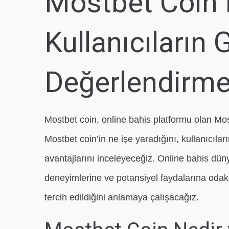
Mostbet Coin 
Kullanıcıların
Değerlendirm
Mostbet coin, online bahis platformu olan Most
Mostbet coin’in ne işe yaradığını, kullanıcıla
avantajlarını inceleyeceğiz. Online bahis düny
deneyimlerine ve potansiyel faydalarına odakl
tercih edildiğini anlamaya çalışacağız.