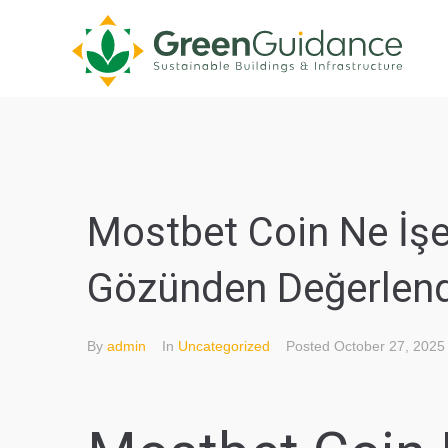
Skip
to
content
Mostbet Coin Ne İşe 
Gözünden Değerlen
By
admin
In
Uncategorized
Posted
October 27, 2025