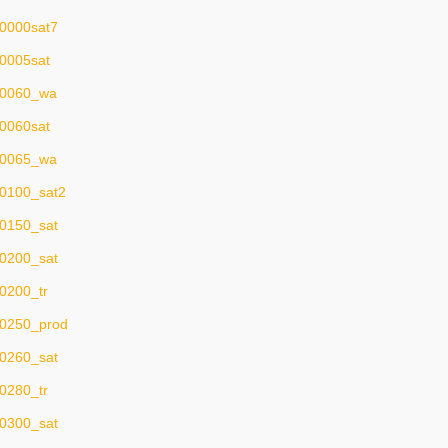
0000sat7
0005sat
0060_wa
0060sat
0065_wa
0100_sat2
0150_sat
0200_sat
0200_tr
0250_prod
0260_sat
0280_tr
0300_sat