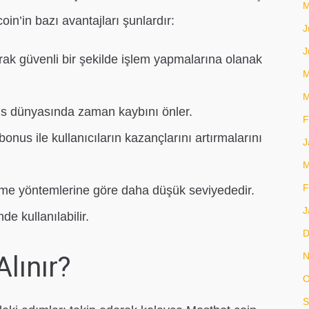
M
in’in bazı avantajları şunlardır:
J
J
utarak güvenli bir şekilde işlem yapmalarına olanak
M
M
is dünyasında zaman kaybını önler.
F
us ile kullanıcıların kazançlarını artırmalarını
J
M
F
eme yöntemlerine göre daha düşük seviyededir.
J
de kullanılabilir.
D
N
lınır?
O
S