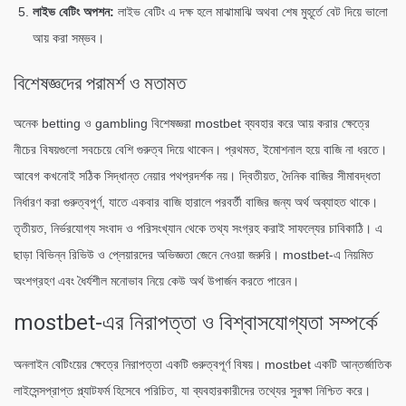
লাইভ বেটিং অপশন:
লাইভ বেটিং এ দক্ষ হলে মাঝামাঝি অথবা শেষ মুহূর্তে বেট দিয়ে ভালো
আয় করা সম্ভব।
বিশেষজ্ঞদের পরামর্শ ও মতামত
অনেক betting ও gambling বিশেষজ্ঞরা mostbet ব্যবহার করে আয় করার ক্ষেত্রে
নীচের বিষয়গুলো সবচেয়ে বেশি গুরুত্ব দিয়ে থাকেন। প্রথমত, ইমোশনাল হয়ে বাজি না ধরতে।
আবেগ কখনোই সঠিক সিদ্ধান্ত নেয়ার পথপ্রদর্শক নয়। দ্বিতীয়ত, দৈনিক বাজির সীমাবদ্ধতা
নির্ধারণ করা গুরুত্বপূর্ণ, যাতে একবার বাজি হারালে পরবর্তী বাজির জন্য অর্থ অব্যাহত থাকে।
তৃতীয়ত, নির্ভরযোগ্য সংবাদ ও পরিসংখ্যান থেকে তথ্য সংগ্রহ করাই সাফল্যের চাবিকাঠি। এ
ছাড়া বিভিন্ন রিভিউ ও প্লেয়ারদের অভিজ্ঞতা জেনে নেওয়া জরুরি। mostbet-এ নিয়মিত
অংশগ্রহণ এবং ধৈর্যশীল মনোভাব নিয়ে কেউ অর্থ উপার্জন করতে পারেন।
mostbet-এর নিরাপত্তা ও বিশ্বাসযোগ্যতা সম্পর্কে
অনলাইন বেটিংয়ের ক্ষেত্রে নিরাপত্তা একটি গুরুত্বপূর্ণ বিষয়। mostbet একটি আন্তর্জাতিক
লাইসেন্সপ্রাপ্ত প্ল্যাটফর্ম হিসেবে পরিচিত, যা ব্যবহারকারীদের তথ্যের সুরক্ষা নিশ্চিত করে।