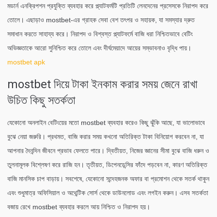
মডার্ন এনক্রিপশন প্রযুক্তি ব্যবহার করে প্ল্যাটফর্মটি প্রতিটি লেনদেনের প্রসেসকে নিরাপদ করে
তোলে। এছাড়াও mostbet-এর গ্রাহক সেবা বেশ তৎপর ও সহায়ক, যা সমস্যার দ্রুত
সমাধান করতে সাহায্য করে। নিরাপদ ও বিশ্বস্ত প্ল্যাটফর্মে বাজি ধরা নিশ্চিতভাবে বেটিং
অভিজ্ঞতাকে আরো সুনিশ্চিত করে তোলে এবং দীর্ঘমেয়াদে আয়ের সম্ভাবনাও বৃদ্ধি পায়।
mostbet apk
mostbet দিয়ে টাকা ইনকাম করার সময় জেনে রাখা
উচিত কিছু সতর্কতা
যেকোনো অনলাইন বেটিংয়ের মতো mostbet ব্যবহার করেও কিছু ঝুঁকি আছে, যা ভালোভাবে
বুঝে নেয়া জরুরি। প্রথমত, বাজি করার সময় কখনো অতিরিক্ত টাকা বিনিয়োগ করবেন না, যা
আপনার দৈনন্দিন জীবনে প্রভাব ফেলতে পারে। দ্বিতীয়ত, নিজের জ্ঞানের সীমা বুঝে বাজি ধরুন ও
তুলনামূলক বিশ্লেষণ করে রাজি হন। তৃতীয়ত, ডিপেনডেন্সির ফাঁদে পড়বেন না, কারণ অতিরিক্ত
বাজি মানসিক চাপ বাড়ায়। সবশেষে, যেকোনো সন্দেহজনক অফার বা প্রমোশন থেকে সতর্ক থাকুন
এবং শুধুমাত্র অফিসিয়াল ও অথেন্টিক সোর্স থেকে ডাউনলোড এবং লগইন করুন। এসব সতর্কতা
বজায় রেখে mostbet ব্যবহার করলে আয় নিশ্চিত ও নিরাপদ হয়।