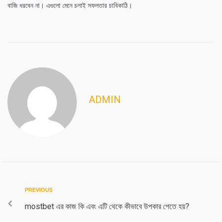
বাজি ধরবেন না। এগুলো মেনে চলাই সফলতার চাবিকাঠি।
ADMIN
Post
Previous
PREVIOUS
navigation
mostbet এর কাজ কি এবং এটি থেকে কীভাবে উপকার পেতে হয়?