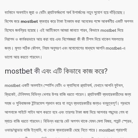
বর্তমানে অনলাইন জুয়া ও বেটিং প্ল্যাটফর্মগুলো অর্থ উপার্জনের নতুন সুযোগ হয়ে দাঁড়িয়েছে।
বিশেষ করে
mostbet
ব্যবহার করে টাকা ইনকাম করা অনেকের পক্ষে আকর্ষণীয় একটি অপশন
হিসেবে জনপ্রিয় হয়েছে। এই আর্টিকেলে আমরা জানতে পারব, কিভাবে mostbet দিয়ে
নিরাপদ ও কার্যকরভাবে আয় করা যায় এবং বিশেষজ্ঞরা কী কী টিপস দিয়ে থাকেন সফলতার
জন্য। মূলত সঠিক কৌশল, নিয়ম অনুসরণ এবং মনোযোগের মাধ্যমে আপনি mostbet-এ
ভালো আয় করতে পারবেন।
mostbet কী এবং এটি কিভাবে কাজ করে?
mostbet একটি অনলাইন স্পোর্টস বেটিং ও ক্যাসিনো প্ল্যাটফর্ম, যেখানে আপনি ফুটবল,
ক্রিকেট, টেনিসসহ বিভিন্ন খেলার উপর বাজি ধরতে পারেন। প্ল্যাটফর্মটি ব্যবহারকারীদের জন্য
সহজ ও সুবিধাজনক ইন্টারফেস প্রদান করে যা নতুন ব্যবহারকারীর জন্যও বন্ধুত্বপূর্ণ। প্রথমে
আপনাকে সাইটে সাইন আপ করতে হবে এবং তারপর টাকা জমা দিয়ে আপনার পছন্দের গেম বা
ম্যাচে বাজি ধরতে পারবেন। বিভিন্ন ধরণের বেট অপশন থাকে যেমন মেলা বিজয়, পয়েন্ট স্প্রেড,
ওভার/আন্ডার বাজি ইত্যাদি, যা থেকে ব্যবহারকারী বেছে নিতে পারে। mostbet প্রায়শই