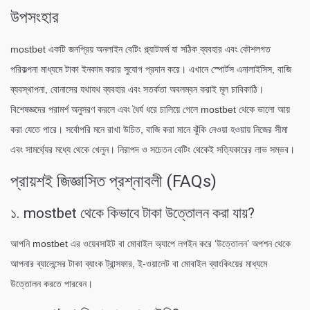
উপসংহার
mostbet একটি জনপ্রিয় অনলাইন বেটিং প্ল্যাটফর্ম যা সঠিক ব্যবহার এবং কৌশলগত
পরিকল্পনা মাধ্যমে টাকা ইনকাম করার সুযোগ প্রদান করে। এখানে স্পোর্টস এনালাইসিস, বাজি
ব্যবস্থাপনা, বোনাসের যথাযথ ব্যবহার এবং সতর্কতা অবলম্বন করাই মূল চাবিকাঠি।
বিশেষজ্ঞদের পরামর্শ অনুসরণ করলে এবং ধৈর্য ধরে চালিয়ে গেলে mostbet থেকে ভালো আয়
করা যেতে পারে। সর্বোপরি মনে রাখা উচিত, বাজি করা মানে ঝুঁকি নেওয়া হওয়ায় নিজের সীমা
এবং সামর্থ্যের মধ্যে থেকে খেলুন। নিরাপদ ও সচেতন বেটিং থেকেই সত্যিকারের লাভ সম্ভব।
প্রায়শই জিজ্ঞাসিত প্রশ্নাবলী (FAQs)
১. mostbet থেকে কিভাবে টাকা উত্তোলন করা যায়?
আপনি mostbet এর ওয়েবসাইট বা মোবাইল অ্যাপে লগইন করে ‘উত্তোলন’ অপশন থেকে
আপনার ব্যালেন্সের টাকা ব্যাংক ট্রান্সফার, ই-ওয়ালেট বা মোবাইল ব্যাংকিংয়ের মাধ্যমে
উত্তোলন করতে পারবেন।