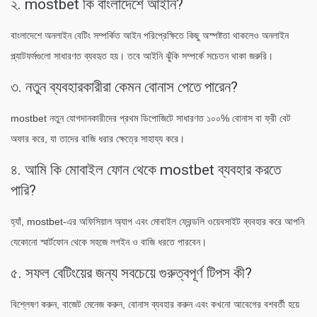
২. mostbet কি বাংলাদেশে আইনি?
বাংলাদেশে অনলাইন বেটিং সম্পর্কিত আইন পরিপ্রেক্ষিতে কিছু অস্পষ্টতা থাকলেও অনলাইন
প্ল্যাটফর্মগুলো সাধারণত ব্যবহৃত হয়। তবে আইনি ঝুঁকি সম্পর্কে সচেতন থাকা জরুরি।
৩. নতুন ব্যবহারকারীরা কেমন বোনাস পেতে পারেন?
mostbet নতুন যোগদানকারীদের প্রথম ডিপোজিটে সাধারণত ১০০% বোনাস বা ফ্রী বেট
অফার করে, যা তাদের বাজি ধরার ক্ষেত্রে সাহায্য করে।
৪. আমি কি মোবাইল ফোন থেকে mostbet ব্যবহার করতে
পারি?
হ্যাঁ, mostbet-এর অফিসিয়াল অ্যাপ এবং মোবাইল ফ্রেন্ডলি ওয়েবসাইট ব্যবহার করে আপনি
যেকোনো স্মার্টফোন থেকে সহজে লগইন ও বাজি ধরতে পারবেন।
৫. সফল বেটিংয়ের জন্য সবচেয়ে গুরুত্বপূর্ণ টিপস কী?
বিশ্লেষণ করুন, বাজেট মেনেজ করুন, বোনাস ব্যবহার করুন এবং কখনো আবেগের বশবর্তী হয়ে