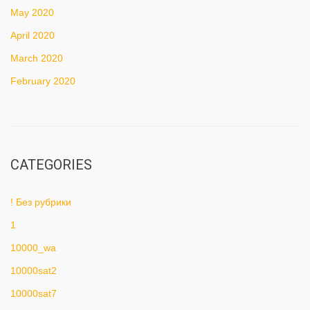
May 2020
April 2020
March 2020
February 2020
CATEGORIES
! Без рубрики
1
10000_wa
10000sat2
10000sat7