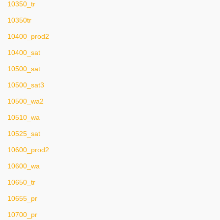
10350_tr
10350tr
10400_prod2
10400_sat
10500_sat
10500_sat3
10500_wa2
10510_wa
10525_sat
10600_prod2
10600_wa
10650_tr
10655_pr
10700_pr