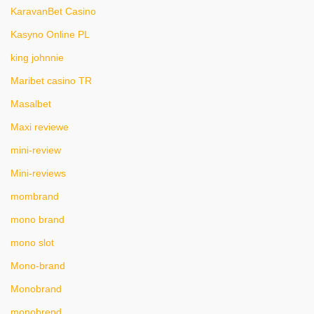
KaravanBet Casino
Kasyno Online PL
king johnnie
Maribet casino TR
Masalbet
Maxi reviewe
mini-review
Mini-reviews
mombrand
mono brand
mono slot
Mono-brand
Monobrand
monobrend