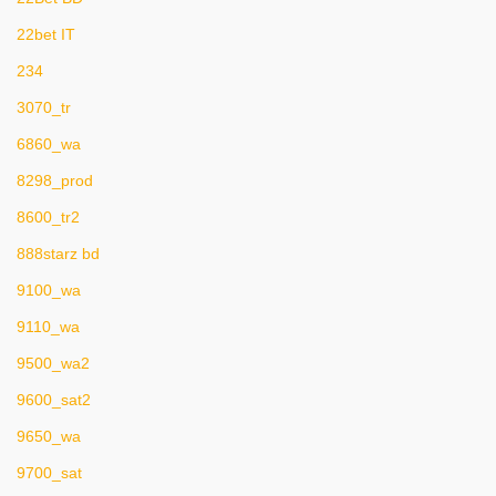
22bet IT
234
3070_tr
6860_wa
8298_prod
8600_tr2
888starz bd
9100_wa
9110_wa
9500_wa2
9600_sat2
9650_wa
9700_sat