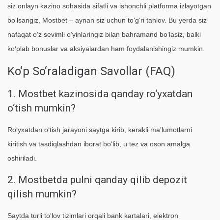
siz onlayn kazino sohasida sifatli va ishonchli platforma izlayotgan
bo‘lsangiz, Mostbet – aynan siz uchun to‘g‘ri tanlov. Bu yerda siz
nafaqat o‘z sevimli o‘yinlaringiz bilan bahramand bo‘lasiz, balki
ko‘plab bonuslar va aksiyalardan ham foydalanishingiz mumkin.
Ko‘p So‘raladigan Savollar (FAQ)
1. Mostbet kazinosida qanday ro‘yxatdan
o‘tish mumkin?
Ro‘yxatdan o‘tish jarayoni saytga kirib, kerakli ma’lumotlarni
kiritish va tasdiqlashdan iborat bo‘lib, u tez va oson amalga
oshiriladi.
2. Mostbetda pulni qanday qilib depozit
qilish mumkin?
Saytda turli to‘lov tizimlari orqali bank kartalari, elektron