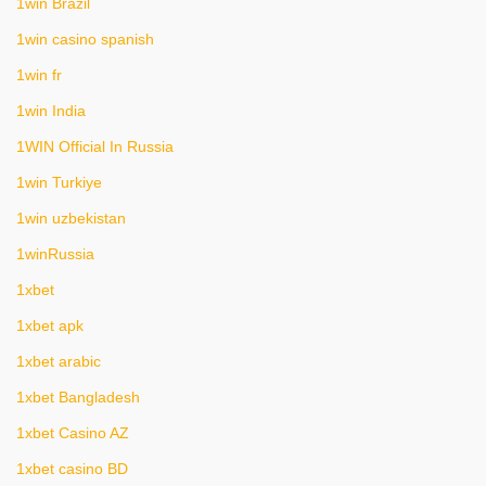
1win Brazil
1win casino spanish
1win fr
1win India
1WIN Official In Russia
1win Turkiye
1win uzbekistan
1winRussia
1xbet
1xbet apk
1xbet arabic
1xbet Bangladesh
1xbet Casino AZ
1xbet casino BD