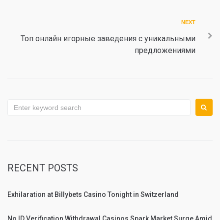
Next
NEXT
Топ онлайн игорные заведения с уникальными
предложениями
Search
for:
RECENT POSTS
Exhilaration at Billybets Casino Tonight in Switzerland
No ID Verification Withdrawal Casinos Spark Market Surge Amid