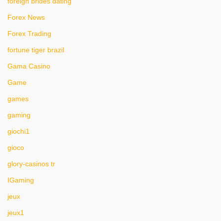
foreign brides dating
Forex News
Forex Trading
fortune tiger brazil
Gama Casino
Game
games
gaming
giochi1
gioco
glory-casinos tr
IGaming
jeux
jeux1