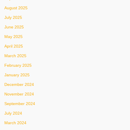
August 2025
July 2025
June 2025
May 2025
April 2025
March 2025
February 2025
January 2025
December 2024
November 2024
September 2024
July 2024
March 2024