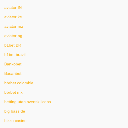
aviator IN
aviator ke
aviator mz
aviator ng
b1bet BR
b1bet brazil
Bankobet
Basaribet
bbrbet colombia
bbrbet mx
betting utan svensk licens
big bass de
bizzo casino