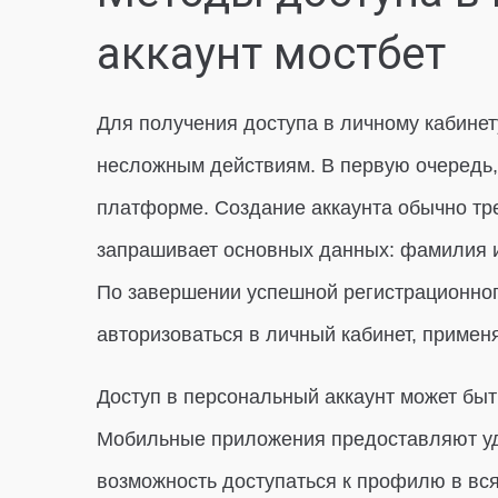
аккаунт мостбет
Для получения доступа в личному кабинет
несложным действиям. В первую очередь, 
платформе. Создание аккаунта обычно тре
запрашивает основных данных: фамилия и 
По завершении успешной регистрационног
авторизоваться в личный кабинет, приме
Доступ в персональный аккаунт может бы
Мобильные приложения предоставляют уд
возможность доступаться к профилю в всяк