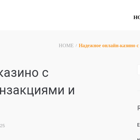
H
HOME
Надежное онлайн-казино с
/
казино с
S
f
нзакциями и
E
025