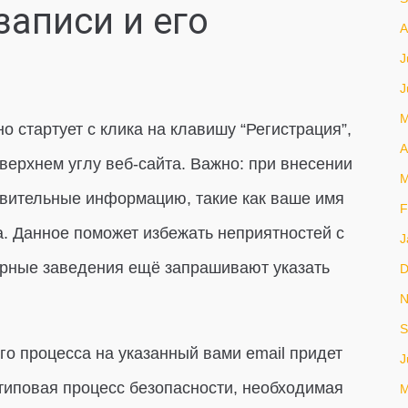
записи и его
A
J
J
M
 стартует с клика на клавишу “Регистрация”,
A
верхнем углу веб-сайта. Важно: при внесении
M
твительные информацию, такие как ваше имя
F
а. Данное поможет избежать неприятностей с
J
орные заведения ещё запрашивают указать
D
N
S
о процесса на указанный вами email придет
J
типовая процесс безопасности, необходимая
M