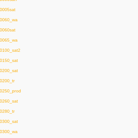
0005sat
0060_wa
0060sat
0065_wa
0100_sat2
0150_sat
0200_sat
0200_tr
0250_prod
0260_sat
0280_tr
0300_sat
0300_wa