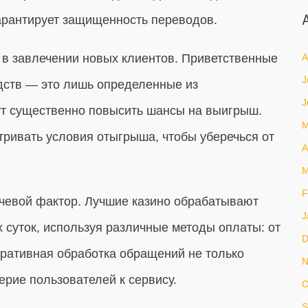
гарантирует защищенность переводов.
в завлечении новых клиентов. Приветственные
A
J
дств — это лишь определенные из
J
т существенно повысить шансы на выигрыш.
M
ривать условия отыгрыша, чтобы уберечься от
A
M
F
чевой фактор. Лучшие казино обрабатывают
J
х суток, используя различные методы оплаты: от
D
еративная обработка обращений не только
N
ерие пользователей к сервису.
O
S