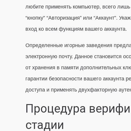
любите применять компьютер, всего лишь 
“кнопку” “Авторизация” или “Аккаунт”. Ука
вход ко всем функциям вашего аккаунта.
Определенные игорные заведения предлаг
электронную почту. Данное становится осо
от хранения в памяти дополнительных клю
гарантии безопасности вашего аккаунта р
доступа и применять двухфакторную ауте
Процедура верифи
стадии