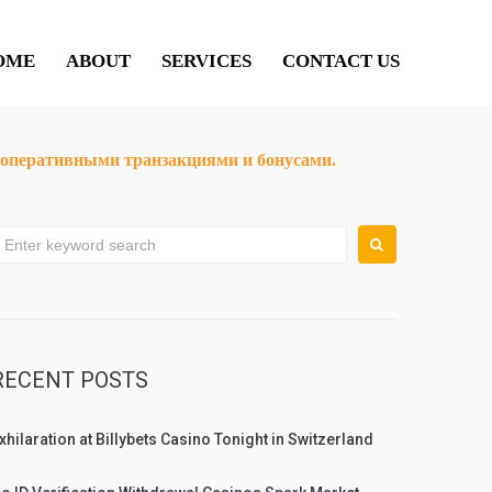
OME
ABOUT
SERVICES
CONTACT US
 оперативными транзакциями и бонусами.
earch
or:
RECENT POSTS
xhilaration at Billybets Casino Tonight in Switzerland