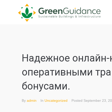
Skip
to
content
Надежное онлайн-
оперативными тра
бонусами.
By
admin
In
Uncategorized
Posted
September 23, 2