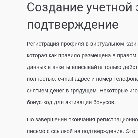
Создание учетной 
подтверждение
Регистрация профиля в виртуальном казино
которая как правило размещена в правом 
данных в анкеты вписывайте только дейс
полностью, e-mail адрес и номер телефон
снятием денег в грядущем. Некоторые иг
бонус-код для активации бонусов.
По завершении окончания регистрационног
письмо с ссылкой на подтверждение. Это 