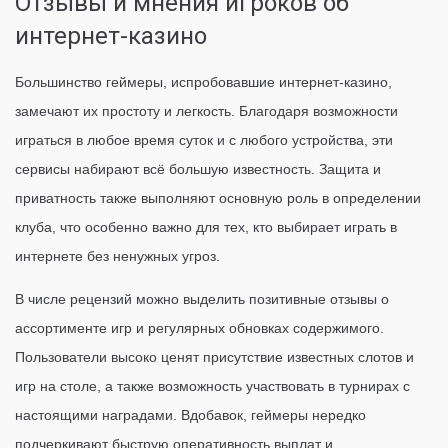
Отзывы и мнения игроков об
интернет-казино
Большинство геймеры, испробовавшие интернет-казино,
замечают их простоту и легкость. Благодаря возможности
играться в любое время суток и с любого устройства, эти
сервисы набирают всё большую известность. Защита и
приватность также выполняют основную роль в определении
клуба, что особенно важно для тех, кто выбирает играть в
интернете без ненужных угроз.
В числе рецензий можно выделить позитивные отзывы о
ассортименте игр и регулярных обновках содержимого.
Пользователи высоко ценят присутствие известных слотов и
игр на столе, а также возможность участвовать в турнирах с
настоящими наградами. Вдобавок, геймеры нередко
подчеркивают быструю оперативность выплат и