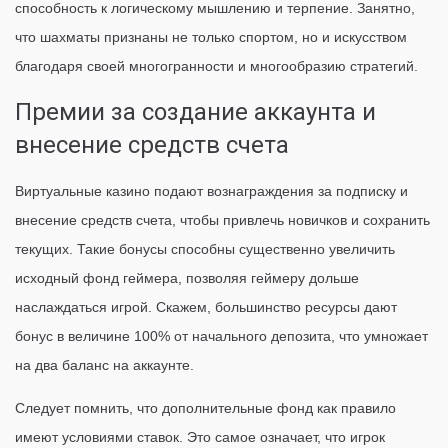
способность к логическому мышлению и терпение. Занятно,
что шахматы признаны не только спортом, но и искусством
благодаря своей многогранности и многообразию стратегий.
Премии за создание аккаунта и
внесение средств счета
Виртуальные казино подают вознаграждения за подписку и
внесение средств счета, чтобы привлечь новичков и сохранить
текущих. Такие бонусы способны существенно увеличить
исходный фонд геймера, позволяя геймеру дольше
наслаждаться игрой. Скажем, большинство ресурсы дают
бонус в величине 100% от начального депозита, что умножает
на два баланс на аккаунте.
Следует помнить, что дополнительные фонд как правило
имеют условиями ставок. Это самое означает, что игрок