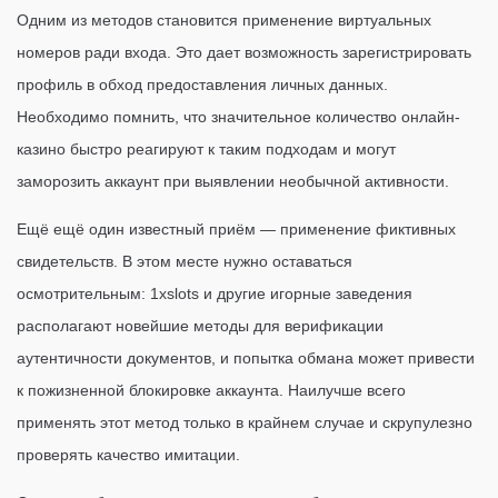
Одним из методов становится применение виртуальных
номеров ради входа. Это дает возможность зарегистрировать
профиль в обход предоставления личных данных.
Необходимо помнить, что значительное количество онлайн-
казино быстро реагируют к таким подходам и могут
заморозить аккаунт при выявлении необычной активности.
Ещё ещё один известный приём — применение фиктивных
свидетельств. В этом месте нужно оставаться
осмотрительным: 1xslots и другие игорные заведения
располагают новейшие методы для верификации
аутентичности документов, и попытка обмана может привести
к пожизненной блокировке аккаунта. Наилучше всего
применять этот метод только в крайнем случае и скрупулезно
проверять качество имитации.