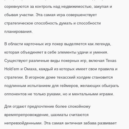
соревнуются за контроль над недвижимостью, закупая и
сбывая участки. Эта самая игра совершенствует
стратегическое способность думать и способности
планирования.
В области карточных игр покер выделяется как легенда,
которая объединяет в себе элементы удачи и умения.
Существуют различные виды покерных игр, включая Texas
Hold’em и Омаха, каждый из которых имеет свои правила и
стратегии. В игорном доме техасский холдем становится
подлинным испытанием для геймеров, желающих обыграть
оппонентов не только руками, но и ментальными играми.
Для отдают предпочтение более спокойному
времяпрепровождение, шахматы считаются
непревзойденными. Эта самая античная забава развивает