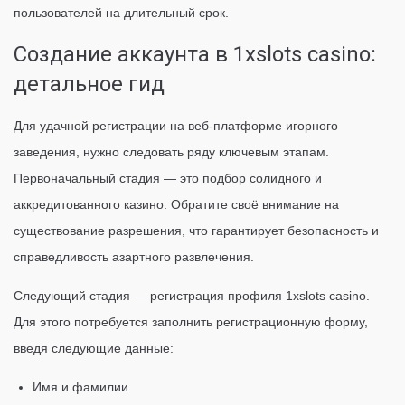
пользователей на длительный срок.
Создание аккаунта в 1xslots casino:
детальное гид
Для удачной регистрации на веб-платформе игорного
заведения, нужно следовать ряду ключевым этапам.
Первоначальный стадия — это подбор солидного и
аккредитованного казино. Обратите своё внимание на
существование разрешения, что гарантирует безопасность и
справедливость азартного развлечения.
Следующий стадия — регистрация профиля 1xslots casino.
Для этого потребуется заполнить регистрационную форму,
введя следующие данные:
Имя и фамилии