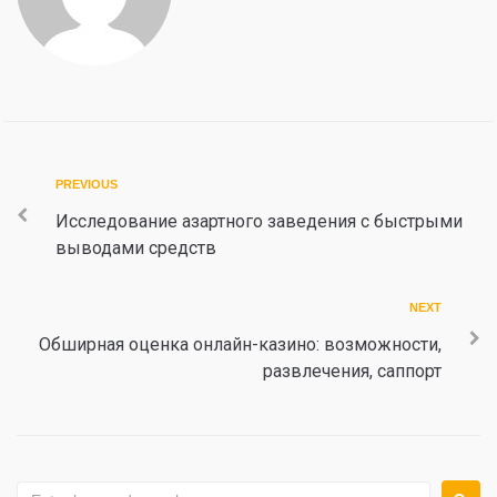
Post
Previous
PREVIOUS
navigation
Исследование азартного заведения с быстрыми
выводами средств
Next
NEXT
Обширная оценка онлайн-казино: возможности,
развлечения, саппорт
Search