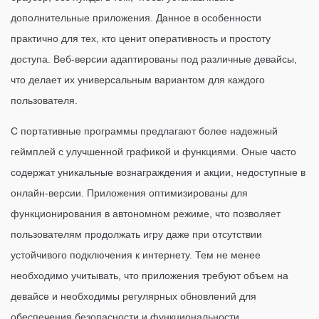
дополнительные приложения. Данное в особенности
практично для тех, кто ценит оперативность и простоту
доступа. Веб-версии адаптированы под различные девайсы,
что делает их универсальным вариантом для каждого
пользователя.
С портативные программы предлагают более надежный
геймплей с улучшенной графикой и функциями. Оные часто
содержат уникальные вознаграждения и акции, недоступные в
онлайн-версии. Приложения оптимизированы для
функционирования в автономном режиме, что позволяет
пользователям продолжать игру даже при отсутствии
устойчивого подключения к интернету. Тем не менее
необходимо учитывать, что приложения требуют объем на
девайсе и необходимы регулярных обновлений для
обеспечения безопасности и функциональности.