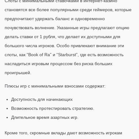
Слоты с минимальными ставочками в интернет-казино
становятся все более популярными среди геймеров, которые
предпочитают удержать баланс и одновременно
почувствовать волнение. Указанные игры предлагают опцию
делать ставки от 1 рубля, что делает их доступными для
большого числа игроков. Особо привлекают внимание эти
слоты, как “Book of Ra” и “Starburst”, где есть возможность
насладиться игровым процессом без риска больших
проигрышей.
Плюсы игр с минимальными взносами содержат:
Доступность для начинающих
Возможность протестировать стратегию.
Длительное время азартных игр.
Кроме того, скромные вклады дают возможность игрокам