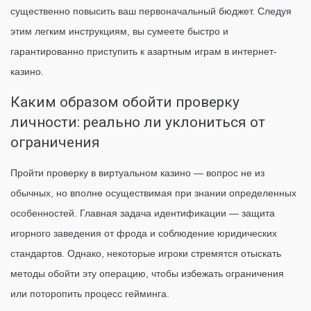
существенно повысить ваш первоначальный бюджет. Следуя
этим легким инструкциям, вы сумеете быстро и
гарантированно приступить к азартным играм в интернет-
казино.
Каким образом обойти проверку
личности: реально ли уклониться от
ограничения
Пройти проверку в виртуальном казино — вопрос не из
обычных, но вполне осуществимая при знании определенных
особенностей. Главная задача идентификации — защита
игорного заведения от фрода и соблюдение юридических
стандартов. Однако, некоторые игроки стремятся отыскать
методы обойти эту операцию, чтобы избежать ограничения
или поторопить процесс гейминга.