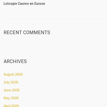
Lolospin Casino en Suisse
RECENT COMMENTS
ARCHIVES
August 2026
July 2026
June 2026
May 2026
April 2026