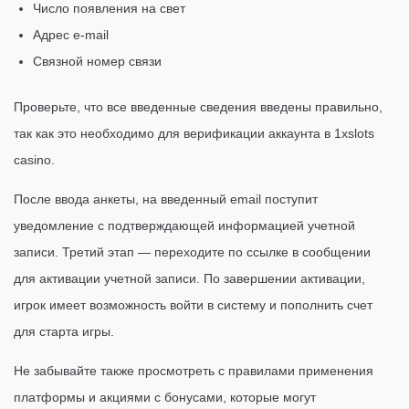
Число появления на свет
Адрес e-mail
Связной номер связи
Проверьте, что все введенные сведения введены правильно,
так как это необходимо для верификации аккаунта в 1xslots
casino.
После ввода анкеты, на введенный email поступит
уведомление с подтверждающей информацией учетной
записи. Третий этап — переходите по ссылке в сообщении
для активации учетной записи. По завершении активации,
игрок имеет возможность войти в систему и пополнить счет
для старта игры.
Не забывайте также просмотреть с правилами применения
платформы и акциями с бонусами, которые могут