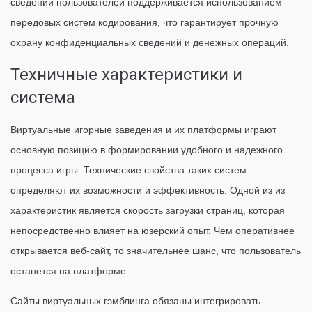
сведений пользователей поддерживается использованием
передовых систем кодирования, что гарантирует прочную
охрану конфиденциальных сведений и денежных операций.
Техничные характеристики и
система
Виртуальные игорные заведения и их платформы играют
основную позицию в формировании удобного и надежного
процесса игры. Технические свойства таких систем
определяют их возможности и эффективность. Одной из из
характеристик является скорость загрузки страниц, которая
непосредственно влияет на юзерский опыт. Чем оперативнее
открывается веб-сайт, то значительнее шанс, что пользователь
останется на платформе.
Сайты виртуальных гэмблинга обязаны интегрировать