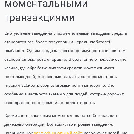
моментальными
транзакциями
Виртуальные заведения с моментальными выводами средств
становятся все более популярными среди любителей
гэмблинга. Одним среди ключевых преимуществ этих систем
становится быстрота операций. В сравнение от классических
казино, где обработка выплаты средств может отнимать
несколько дней, мгновенные выплаты дают возможность
игрокам забирать свои выигрыши почти мгновенно. Это
особенно в частности значимо для людей, которые дорожит
свое драгоценное время и не желает терпеть.
Кроме этого, ключевым моментом является безопасность
денежных операций. Большинство игровые заведения,
например, как
get x официальный сайт
, используют новейшие