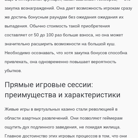
закупка вознаграждений. Она дает возможность игрокам сразу
же достичь бонусным раундам без ожидания ожидания их
выпадения. Обычно стоимость такой приобретения
составляет от 50 до 100 раз больше взноса, но она может
значительно расширить возможности на большой куш.
Необходимо осознавать, что хотя закупка бонусов способна
привлекать, она одновременно повышает вероятность
убытков.
Прямые игровые сессии:
преимущества и характеристики
Живые игры в виртуальных казино стали революцией в
области азартных развлечений. Они позволяют геймерам
ощутить дух подлинного заведения, не покидая жилища.
Главное достоинство этих игровых процессов в том, что они