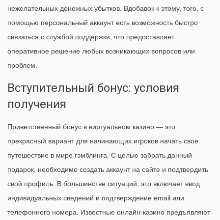
нежелательных денежных убытков. Вдобавок к этому, того, с
помощью персональный аккаунт есть возможность быстро
связаться с службой поддержки, что предоставляет
оперативное решение любых возникающих вопросов или
проблем.
Вступительный бонус: условия
получения
Приветственный бонус в виртуальном казино — это
прекрасный вариант для начинающих игроков начать свое
путешествие в мире гэмблинга. С целью забрать данный
подарок, необходимо создать аккаунт на сайте и подтвердить
свой профиль. В большинстве ситуаций, это включает ввод
индивидуальных сведений и подтверждение email или
телефонного номера. Известные онлайн-казино предъявляют