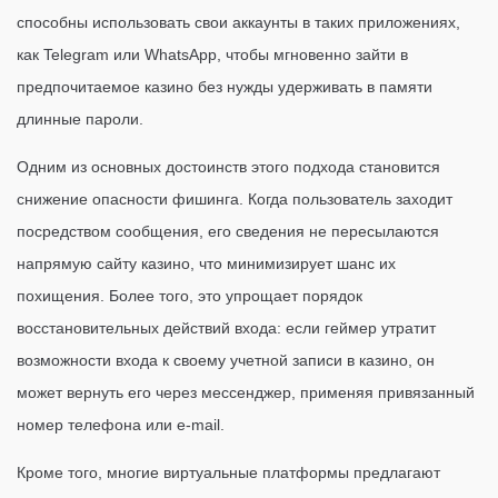
способны использовать свои аккаунты в таких приложениях,
как Telegram или WhatsApp, чтобы мгновенно зайти в
предпочитаемое казино без нужды удерживать в памяти
длинные пароли.
Одним из основных достоинств этого подхода становится
снижение опасности фишинга. Когда пользователь заходит
посредством сообщения, его сведения не пересылаются
напрямую сайту казино, что минимизирует шанс их
похищения. Более того, это упрощает порядок
восстановительных действий входа: если геймер утратит
возможности входа к своему учетной записи в казино, он
может вернуть его через мессенджер, применяя привязанный
номер телефона или e-mail.
Кроме того, многие виртуальные платформы предлагают