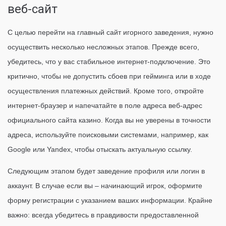
веб-сайт
С целью перейти на главный сайт игорного заведения, нужно
осуществить несколько несложных этапов. Прежде всего,
убедитесь, что у вас стабильное интернет-подключение. Это
критично, чтобы не допустить сбоев при гейминга или в ходе
осуществления платежных действий. Кроме того, откройте
интернет-браузер и напечатайте в поле адреса веб-адрес
официального сайта казино. Когда вы не уверены в точности
адреса, используйте поисковыми системами, например, как
Google или Yandex, чтобы отыскать актуальную ссылку.
Следующим этапом будет заведение профиля или логин в
аккаунт. В случае если вы – начинающий игрок, оформите
форму регистрации с указанием ваших информации. Крайне
важно: всегда убедитесь в правдивости предоставленной