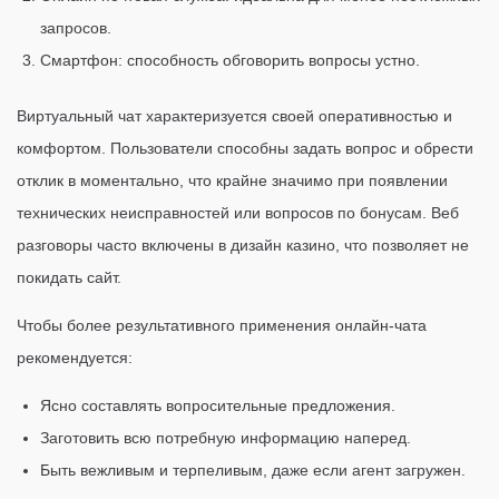
запросов.
Смартфон: способность обговорить вопросы устно.
Виртуальный чат характеризуется своей оперативностью и
комфортом. Пользователи способны задать вопрос и обрести
отклик в моментально, что крайне значимо при появлении
технических неисправностей или вопросов по бонусам. Веб
разговоры часто включены в дизайн казино, что позволяет не
покидать сайт.
Чтобы более результативного применения онлайн-чата
рекомендуется:
Ясно составлять вопросительные предложения.
Заготовить всю потребную информацию наперед.
Быть вежливым и терпеливым, даже если агент загружен.