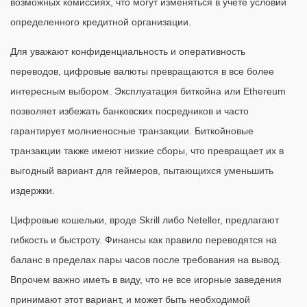
возможных комиссиях, что могут изменяться в учете условий
определенного кредитной организации.
Для уважают конфиденциальность и оперативность
переводов, цифровые валюты превращаются в все более
интересным выбором. Эксплуатация биткойна или Ethereum
позволяет избежать банковских посредников и часто
гарантирует молниеносные транзакции. Биткойновые
транзакции также имеют низкие сборы, что превращает их в
выгодный вариант для геймеров, пытающихся уменьшить
издержки.
Цифровые кошельки, вроде Skrill либо Neteller, предлагают
гибкость и быстроту. Финансы как правило переводятся на
баланс в пределах пары часов после требования на вывод.
Впрочем важно иметь в виду, что не все игорные заведения
принимают этот вариант, и может быть необходимой