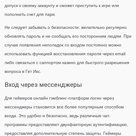
допуск к своему аккаунту и сможет приступить к игре или
пополнить счет для пари.
Не следует забывать о безопасности: желательно регулярно
обновлять пароль и не сообщать его посторонним людям. При
случае появления неполадок со входом постоянно можно
использовать функцией восстановления пароля через email
либо связаться с саппортом казино для быстрого разрешения
вопроса в Гет Икс.
Вход через мессенджеры
Для геймеров онлайн гэмблинг-платформ логин через
мессенджеры становится все более популярным способом
входа. Это удобно и безопасно, ведь различные чат-
программы предоставляют двухфакторную аутентификацию,
предоставляя дополнительную степень защиты. Геймеры