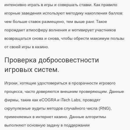
интенсивно играть в игры и совершать ставки. Как правило
игорные заведения используют методику накопления баллов:
чем больше ставок размещено, тем выше ранг. Такое
порождает атмосферу волнения и мотивирует участников
возвращаться снова и снова, чтобы обрести максимум пользы
от своей игры в казино.
Проверка добросовестности
игровых систем.
Игроки, хотящие удостовериться в прозрачности игрового
процесса, часто доверяются внешним проверяющим. Данные
фирмы, такие как eCOGRA и iTech Labs, проводят
скрупулезные аудиты методов случайного числа (RNG),
применяемых в интернет казино. Данные алгоритмы
выполняют основную задачу в поддержании