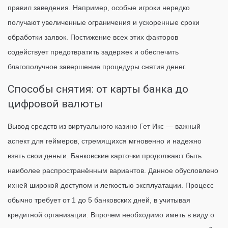
правил заведения. Например, особые игроки нередко
получают увеличенные ограничения и ускоренные сроки
обработки заявок. Постижение всех этих факторов
содействует предотвратить задержек и обеспечить
благополучное завершение процедуры снятия денег.
Способы снятия: от карты банка до
цифровой валюты
Вывод средств из виртуального казино Гет Икс — важный
аспект для геймеров, стремящихся мгновенно и надежно
взять свои деньги. Банковские карточки продолжают быть
наиболее распространённым вариантов. Данное обусловлено
ихней широкой доступом и легкостью эксплуатации. Процесс
обычно требует от 1 до 5 банковских дней, в учитывая
кредитной организации. Впрочем необходимо иметь в виду о