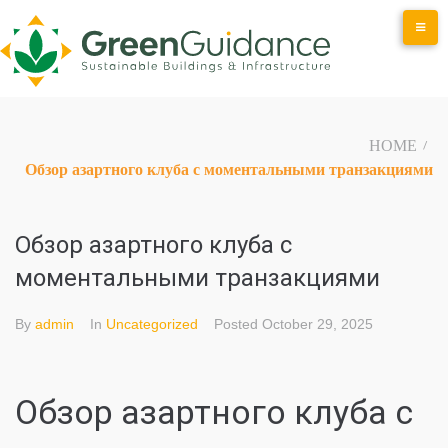
Skip
to
content
HOME
/
Обзор азартного клуба с моментальными транзакциями
Обзор азартного клуба с
моментальными транзакциями
By
admin
In
Uncategorized
Posted
October 29, 2025
Обзор азартного клуба с