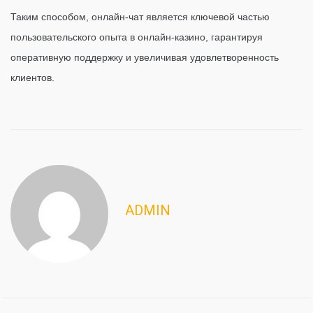
Таким способом, онлайн-чат является ключевой частью
пользовательского опыта в онлайн-казино, гарантируя
оперативную поддержку и увеличивая удовлетворенность
клиентов.
ADMIN