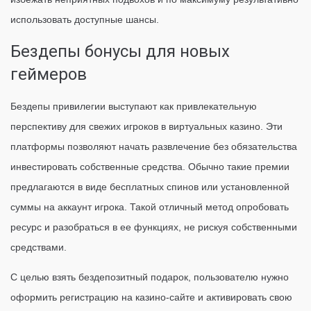
использовать доступные шансы.
Бездепы бонусы для новых
геймеров
Бездепы привилегии выступают как привлекательную
перспективу для свежих игроков в виртуальных казино. Эти
платформы позволяют начать развлечение без обязательства
инвестировать собственные средства. Обычно такие премии
предлагаются в виде бесплатных спинов или установленной
суммы на аккаунт игрока. Такой отличный метод опробовать
ресурс и разобраться в ее функциях, не рискуя собственными
средствами.
С целью взять бездепозитный подарок, пользователю нужно
оформить регистрацию на казино-сайте и активировать свою