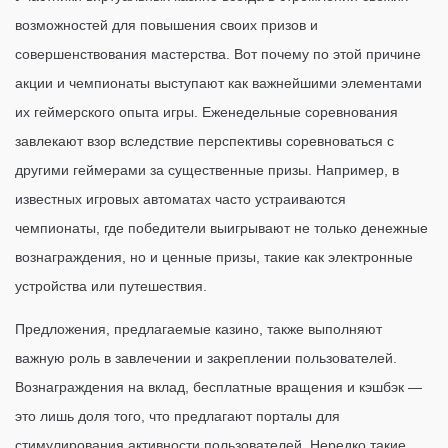
возможностей для повышения своих призов и
совершенствования мастерства. Вот почему по этой причине
акции и чемпионаты выступают как важнейшими элементами
их геймерского опыта игры. Еженедельные соревнования
завлекают взор вследствие перспективы соревноваться с
другими геймерами за существенные призы. Например, в
известных игровых автоматах часто устраиваются
чемпионаты, где победители выигрывают не только денежные
вознаграждения, но и ценные призы, такие как электронные
устройства или путешествия.
Предложения, предлагаемые казино, также выполняют
важную роль в завлечении и закреплении пользователей.
Вознаграждения на вклад, бесплатные вращения и кэшбэк —
это лишь доля того, что предлагают порталы для
стимулирования активности пользователей. Нередко такие