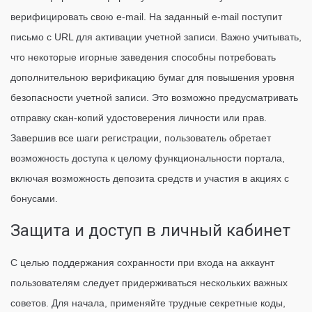
верифицировать свою e-mail. На заданный e-mail поступит
письмо с URL для активации учетной записи. Важно учитывать,
что некоторые игорные заведения способны потребовать
дополнительною верификацию бумаг для повышения уровня
безопасности учетной записи. Это возможно предусматривать
отправку скан-копий удостоверения личности или прав.
Завершив все шаги регистрации, пользователь обретает
возможность доступа к целому функциональности портала,
включая возможность депозита средств и участия в акциях с
бонусами.
Защита и доступ в личный кабинет
С целью поддержания сохранности при входа на аккаунт
пользователям следует придерживаться нескольких важных
советов. Для начала, применяйте трудные секретные коды,