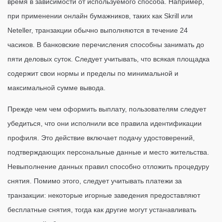
время в зависимости от используемого способа. Например,
при применении онлайн бумажников, таких как Skrill или
Neteller, транзакции обычно выполняются в течение 24
часиков. В банковские перечисления способны занимать до
пяти деловых суток. Следует учитывать, что всякая площадка
содержит свои нормы и пределы по минимальной и
максимальной сумме вывода.
Прежде чем чем оформить выплату, пользователям следует
убедиться, что они исполнили все правила идентификации
профиля. Это действие включает подачу удостоверений,
подтверждающих персональные данные и место жительства.
Невыполнение данных правил способно отложить процедуру
снятия. Помимо этого, следует учитывать платежи за
транзакции: некоторые игорные заведения предоставляют
бесплатные снятия, тогда как другие могут устанавливать