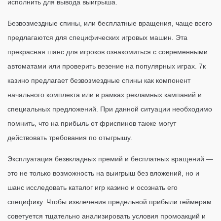
исполнить для вывода выигрыша.
Безвозмездные спины, или бесплатные вращения, чаще всего
предлагаются для специфических игровых машин. Эта
прекрасная шанс для игроков ознакомиться с современными
автоматами или проверить везение на популярных играх. 7к
казино предлагает безвозмездные спины как компонент
начального комплекта или в рамках рекламных кампаний и
специальных предложений. При данной ситуации необходимо
помнить, что на прибыль от фриспинов также могут
действовать требования по отыгрышу.
Эксплуатация безвкладных премий и бесплатных вращений —
это не только возможность на выигрыш без вложений, но и
шанс исследовать каталог игр казино и осознать его
специфику. Чтобы извлечения предельной прибыли геймерам
советуется тщательно анализировать условия промоакций и