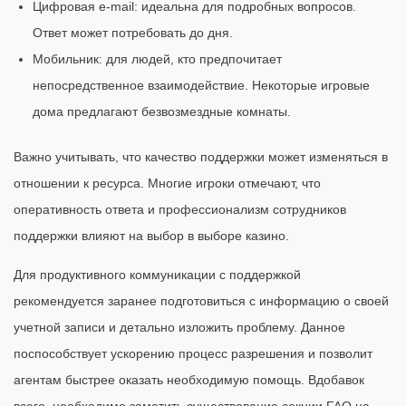
Цифровая e-mail: идеальна для подробных вопросов.
Ответ может потребовать до дня.
Мобильник: для людей, кто предпочитает
непосредственное взаимодействие. Некоторые игровые
дома предлагают безвозмездные комнаты.
Важно учитывать, что качество поддержки может изменяться в
отношении к ресурса. Многие игроки отмечают, что
оперативность ответа и профессионализм сотрудников
поддержки влияют на выбор в выборе казино.
Для продуктивного коммуникации с поддержкой
рекомендуется заранее подготовиться с информацию о своей
учетной записи и детально изложить проблему. Данное
поспособствует ускорению процесс разрешения и позволит
агентам быстрее оказать необходимую помощь. Вдобавок