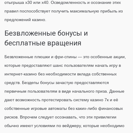
отыгрыша x30 или x40. Осведомленность и осознание этих
правил поспособствует получить максимальную прибыль из
предложений казино.
Безвложенные бонусы и
бесплатные вращения
Безвложенные плюшки и фри-спины — это особенные акции,
которые предоставляют шанс пользователям начать игру в
интернет-казино без необходимости вклада собственных
средств. Бездепы бонусы зачастую предоставляются
первичным пользователям в виде начального приза. Данные
дают возможность протестировать систему казино 7к и её
собственные игровые автоматы без каких-либо финансовых
рисков. Впрочем следует осознавать, что эти привилегии
обычно имеют условиями по вейджеру, которые необходимо