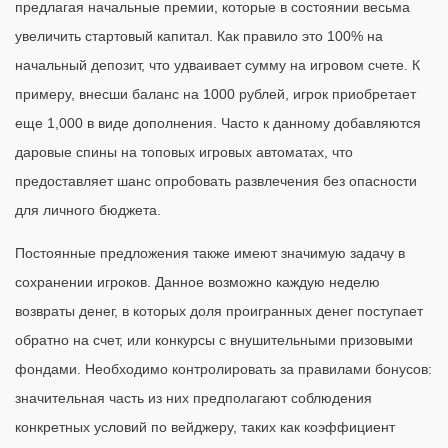
предлагая начальные премии, которые в состоянии весьма
увеличить стартовый капитал. Как правило это 100% на
начальный депозит, что удваивает сумму на игровом счете. К
примеру, внесши баланс на 1000 рублей, игрок приобретает
еще 1,000 в виде дополнения. Часто к данному добавляются
даровые спины на топовых игровых автоматах, что
предоставляет шанс опробовать развлечения без опасности
для личного бюджета.
Постоянные предложения также имеют значимую задачу в
сохранении игроков. Данное возможно каждую неделю
возвраты денег, в которых доля проигранных денег поступает
обратно на счет, или конкурсы с внушительными призовыми
фондами. Необходимо контролировать за правилами бонусов:
значительная часть из них предполагают соблюдения
конкретных условий по вейджеру, таких как коэффициент