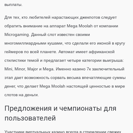
выплаты.
Для тех, кто любителей нарастающих джекпотов следует
обратить внимание на аппарат Mega Moolah от компании
Microgaming. Данный слот известен своими
многомиллиардными кушами, что сделали его иконой в кругу
геймеров по всей планете. Автомат имеет африканской
стилистики темой и предлагает четыре категории выигрыша:
Mini, Minor, Major и Mega. Именно казино 7к заключительный
этап дает возможность сорвать весьма впечатляющие суммы
денег, что делает Mega Moolah настоящей ценностью в мире
слотов на деньги.
Предложения и чемпионаты для
пользователей
Участники виртуальных казино всегда в стремлении свежих