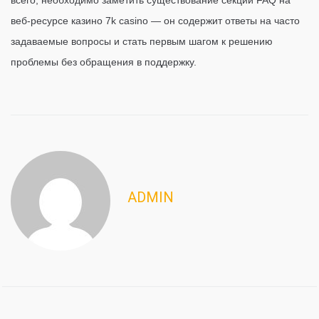
всего, необходимо заметить существование секции FAQ на
веб-ресурсе казино 7k casino — он содержит ответы на часто
задаваемые вопросы и стать первым шагом к решению
проблемы без обращения в поддержку.
ADMIN