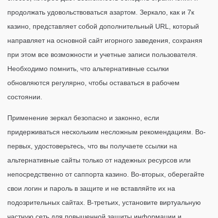
продолжать удовольствоваться азартом. Зеркало, как и 7к
казино, представляет собой дополнительный URL, который
направляет на основной сайт игорного заведения, сохраняя
при этом все возможности и учетные записи пользователя.
Необходимо помнить, что альтернативные ссылки
обновляются регулярно, чтобы оставаться в рабочем
состоянии.
Применение зеркал безопасно и законно, если
придерживаться нескольким несложным рекомендациям. Во-
первых, удостоверьтесь, что вы получаете ссылки на
альтернативные сайты только от надежных ресурсов или
непосредственно от саппорта казино. Во-вторых, оберегайте
свои логин и пароль в защите и не вставляйте их на
подозрительных сайтах. В-третьих, установите виртуальную
частную сеть для повышенной защиты информации и