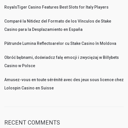
RoyalsTiger Casino Features Best Slots for Italy Players
Comparé la Nitidez del Formato de los Vínculos de Stake
Casino para la Desplazamiento en España
Pătrunde Lumina Reflectoarelor cu Stake Casino în Moldova
Obróć bębnami, doświadcz falę emocji i zwyciężaj w Billybets
Casino w Polsce
Amusez-vous en toute sérénité avec des jeux sous licence chez
Lolospin Casino en Suisse
RECENT COMMENTS