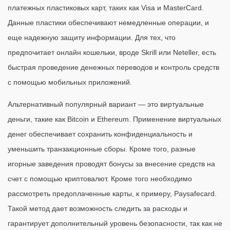
платежных пластиковых карт, таких как Visa и MasterCard.
Данные пластики обеспечивают немедленные операции, и
еще надежную защиту информации. Для тех, что
предпочитает онлайн кошельки, вроде Skrill или Neteller, есть
быстрая проведение денежных переводов и контроль средств
с помощью мобильных приложений.
Альтернативный популярный вариант — это виртуальные
деньги, такие как Bitcoin и Ethereum. Применение виртуальных
денег обеспечивает сохранить конфиденциальность и
уменьшить транзакционные сборы. Кроме того, разные
игорные заведения проводят бонусы за внесение средств на
счет с помощью криптовалют. Кроме того необходимо
рассмотреть предоплаченные карты, к примеру, Paysafecard.
Такой метод дает возможность следить за расходы и
гарантирует дополнительный уровень безопасности, так как не