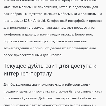
Множество топовых интернет-казино предоставляют своим
клиентам мобильные приложения, которые подстроены для
разнообразных гаджетов, включая мобильники и планшеты, на
платформах iOS и Android. Комфортный интерфейс и простая
для понимания структура навигации делают процесс игры
комфортным даже для начинающих игроков. Более того,
портативные аппы зачастую предлагают уникальные
вознаграждения и промо, что делает их эксплуатацию еще
более привлекательным для игроков.
Текущее дубль-сайт для доступа к
интернет-порталу
Для большинства значительного числа геймеров вход к
предпочитаемым интернет-казино может быть ограничен из-за
ограничений доступа. Действующее зеркальный сайт — это
способ, которое дает возможность обходить ограничения и