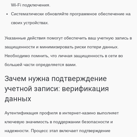
Wi-Fi подключения.
Систематически обновляйте программное обеспечение на
своих устройствах.
Указанные действия помогут обеспечить ваш учетную запись в
защищенности и минимизировать риски потери данных.
Необходимо помнить, что личная защищенность в сети во
большей части определяется вами.
Зачем нужна подтверждение
учетной записи: верификация
данных
Аутентификация профиля в интернет-казино выполняет
ключевую значимость в поддержании безопасности и
надежности. Процесс этап включает подтверждение