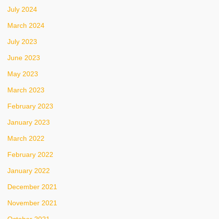
July 2024
March 2024
July 2023
June 2023
May 2023
March 2023
February 2023
January 2023
March 2022
February 2022
January 2022
December 2021
November 2021