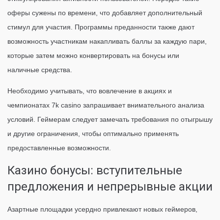
оферы сужены по времени, что добавляет дополнительный
стимул для участия. Программы преданности также дают
возможность участникам накапливать баллы за каждую пари,
которые затем можно конвертировать на бонусы или
наличные средства.
Необходимо учитывать, что вовлечение в акциях и
чемпионатах 7k casino запрашивает внимательного анализа
условий. Геймерам следует замечать требования по отыгрышу
и другие ограничения, чтобы оптимально применять
предоставленные возможности.
Казино бонусы: вступительные
предложения и непрерывные акции
Азартные площадки усердно привлекают новых геймеров,