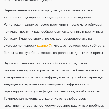
Перемещение по веб-ресурсу интуитивно понятна: все
категории структурированы для простоты нахождения.
Регистрация занимает всего пару минут, после чего геймеры
получают доступ к разнообразному каталогу игр и различным
бонусам. Главное внимание следует сосредоточить на
системе лояльности
казино 7к
, что дает возможность собирать
баллы за всякую бет и менять на реальные деньги или призы.
Вдобавок, главный сайт казино 7к казино предлагает
безопасные варианты расчетов, в том числе банковские карты,
электронные кошельки и цифровую валюту. Любые переводы
защищены современными методами шифрования, что
гарантирует защиту конфиденциальных сведений клиентов.
Техническая помощь функционирует в любое время,
гарантируя оперативное урегулирование различных проблем.