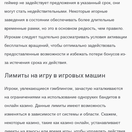
геймер не задействует предложения в указанный срок, они
могут стать недействительными. Некоторые игорные
заведения в состоянии обеспечивать более длительные
временные рамки, но это в основном редкость, чем правило.
Игрокам следует тщательно рассматривать условия активации
бесплатных вращений, чтобы оптимально задействовать
предоставленные возможности и избежать потери бонусов из-
за истечения срока их действия.
Лимиты на игру в игровых машин
Игроки, увлекающиеся гэмблингом, зачастую наталкиваются
на ограничениями на использование одноруких бандитов в
онлайн казино. Данные лимиты имеют возможность
изменяться в зависимости от системы и области. Скажем,
некоторые казино, такие как казино онлайн, устанавливают
лимиты на взносы или время игры, чтобы управлять действия