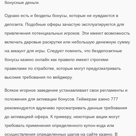
бонусные деньги.
Однако есть и бездепы бонусы, которые не нуждаются в
депозита. Подобные оферы зачастую эксплуатируются для
привлечения потенциальных игроков. Эти имеют возможность
включать даровые раскрутки или небольшую денежную сумму
на аккаунт для игры. Следует помнить, что бездепозитные
бонусы казино онлайн как правило имеют строгими
правилами по отработке, которые могут предусматривать
высокие требования по вейджеру.
Всякое игорное заведение устанавливает свои регламенты и
положения для активации бонусов. Геймерам азино 777
рекомендуется вдумчиво просматривать данные требования
до активацией офера. К примеру, некоторые акции могут
требовать применения определенного купон-кода или
осуществления определенных шагов на сайте казино. В