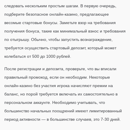
следовать нескольким простым шагам. В первую очередь,
подберите безопасное онлайн-казино, предлагающее
весомые стартовые бонусы. Заметьте взор на требования
получения бонуса, такие как минимальный взнос и требования
по отыгрышу. Обычно, чтобы запустить вознаграждение,
требуется осуществить стартовый депозит, который может
колебаться от 500 до 1000 рублей.
После регистрации и депозита, проверьте, что вы вписали
правильный промокод, если он необходим. Некоторые
онлайн-казино без участия игрока начисляют премии на
баланс, но порой требуется включать их самостоятельно в
персональном аккаунте. Необходимо учитывать, что
большинство начальных поощрений имеют лимитированный
период активности — в большинстве случаев, это 7-30 дней.