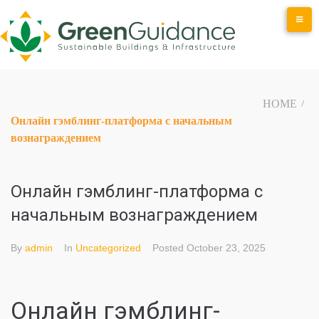
Skip
to
content
HOME
/
Онлайн гэмблинг-платформа с начальным
вознаграждением
Онлайн гэмблинг-платформа с
начальным вознаграждением
By
admin
In
Uncategorized
Posted
October 23, 2025
Онлайн гэмблинг-