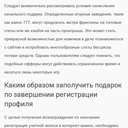
Следует внимательно рассматривать условия начисления
начального подарка. Определенные игорные заведения, такие
как азино 777, могут предлагать экстра фриспины на топовые
слоты или же кэшбэк на часть проигрыша. Это может стать
прекрасной возможностью для новичков в деле познакомиться
с сайтом и испробовать многообразные слоты без риска
потери средств. Однако пользователям следует помнить, что
подобные офферы могут действовать ограниченное время и
касаться лишь некоторых игр.
Каким образом заполучить подарок
по завершении регистрации
профиля
С целью получения вознаграждения по окончании
регистрации учетной записи в интернет-казино, необходимо