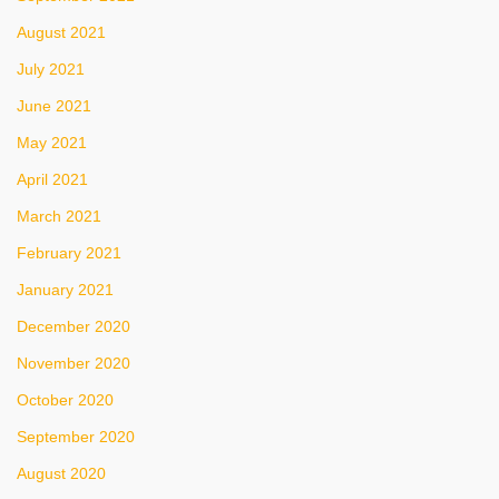
August 2021
July 2021
June 2021
May 2021
April 2021
March 2021
February 2021
January 2021
December 2020
November 2020
October 2020
September 2020
August 2020