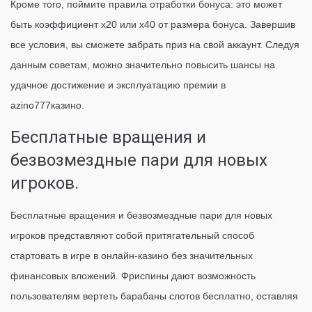
Кроме того, поймите правила отработки бонуса: это может
быть коэффициент x20 или x40 от размера бонуса. Завершив
все условия, вы сможете забрать приз на свой аккаунт. Следуя
данным советам, можно значительно повысить шансы на
удачное достижение и эксплуатацию премии в
azino777казино.
Бесплатные вращения и
безвозмездные пари для новых
игроков.
Бесплатные вращения и безвозмездные пари для новых
игроков представляют собой притягательный способ
стартовать в игре в онлайн-казино без значительных
финансовых вложений. Фриспины дают возможность
пользователям вертеть барабаны слотов бесплатно, оставляя