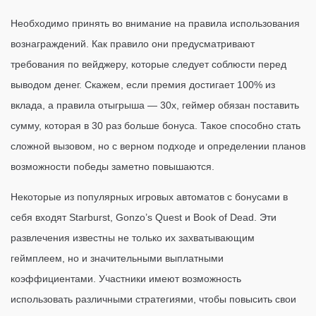
Необходимо принять во внимание на правила использования
вознаграждений. Как правило они предусматривают
требования по вейджеру, которые следует соблюсти перед
выводом денег. Скажем, если премия достигает 100% из
вклада, а правила отыгрыша — 30x, геймер обязан поставить
сумму, которая в 30 раз больше бонуса. Такое способно стать
сложной вызовом, но с верном подходе и определении планов
возможности победы заметно повышаются.
Некоторые из популярных игровых автоматов с бонусами в
себя входят Starburst, Gonzo’s Quest и Book of Dead. Эти
развлечения известны не только их захватывающим
геймплеем, но и значительными выплатными
коэффициентами. Участники имеют возможность
использовать различными стратегиями, чтобы повысить свои