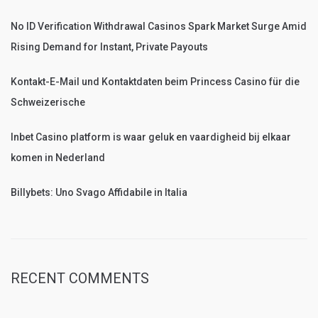
No ID Verification Withdrawal Casinos Spark Market Surge Amid
Rising Demand for Instant, Private Payouts
Kontakt-E-Mail und Kontaktdaten beim Princess Casino für die
Schweizerische
Inbet Casino platform is waar geluk en vaardigheid bij elkaar
komen in Nederland
Billybets: Uno Svago Affidabile in Italia
RECENT COMMENTS