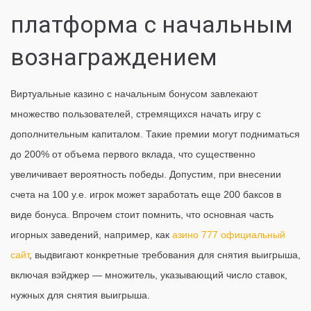
платформа с начальным
вознаграждением
Виртуальные казино с начальным бонусом завлекают
множество пользователей, стремящихся начать игру с
дополнительным капиталом. Такие премии могут подниматься
до 200% от объема первого вклада, что существенно
увеличивает вероятность победы. Допустим, при внесении
счета на 100 у.е. игрок может заработать еще 200 баксов в
виде бонуса. Впрочем стоит помнить, что основная часть
игорных заведений, например, как
азино 777 официальный
сайт
, выдвигают конкретные требования для снятия выигрыша,
включая вэйджер — множитель, указывающий число ставок,
нужных для снятия выигрыша.